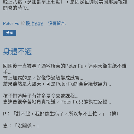
晚上八點（芝加哥早上七點），是固定每週與美國那邊視訊
開會的時段...
Peter Fu
於
晚上9:19
沒有留言:
分享
身體不適
回國後一直被鼻子過敏所苦的Peter Fu，這兩天衛生紙不離
手...
雪上加霜的是，好像從過敏變成感冒...
結果雖然是大熱天，可是Peter Fu卻全身癱軟無力...
孩子們這陣子有許多夏令營或課程...
史迪普很辛苦地負責接送，Peter Fu只能龜在家裡...
P：「對不起，我好像生病了，所以幫不上忙。」（擤）
史：「沒關係。」