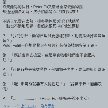
愛...
昨天難得的假日，Peter Fu又帶著全家去動物園...
知道這個決定時，孩子們都開心地歡呼起來！
不過天氣實在太熱，很多動物都懶洋洋地躺著...
一動也不動地睡覺，看起來跟死掉好像沒兩樣...
P：「我問你喔，動物管理員要怎樣判斷，動物是死掉還是睡
著？」
Peter Fu問一向對動物最有興趣的彼得兔這個專業問題。
兔：「應該會進去檢查，或是拿食物看牠們會不會起來
吧！」
P：「可是有些是兇猛動物，例如獅子老虎，要怎麼近距離確
認？」
兔：「喔...那可能就要有人犧牲吧！」（語氣平靜，面無表
情）
P：「......................」（Peter Fu已經嚇得說不出話）
Peter Fu
於
上午10:47
沒有留言: