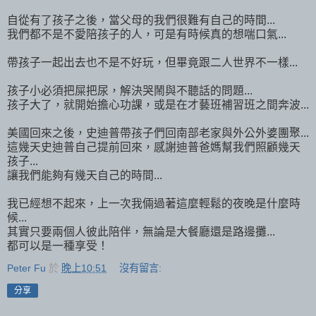
自從有了孩子之後，當父母的我們很難有自己的時間...
我們都不是不愛陪孩子的人，可是有時候真的想喘口氣...
帶孩子一起出去也不是不好玩，但畢竟跟二人世界不一樣...
孩子小必須把屎把尿，解決哭鬧與不聽話的問題...
孩子大了，就開始擔心功課，或是在才藝班補習班之間奔波...
美國回來之後，史迪普帶孩子們回南部老家與外公外婆團聚...
這幾天史迪普自己提前回來，感謝迪普爸媽幫我們照顧幾天
孩子...
讓我們能夠有幾天自己的時間...
我已經想不起來，上一次我倆過著這麼輕鬆的夜晚是什麼時
候...
其實只要兩個人彼此陪伴，無論是大餐廳還是路邊攤...
都可以是一種享受！
Peter Fu
於
晚上10:51
沒有留言:
分享