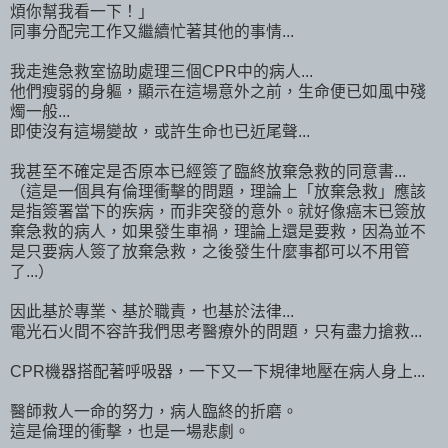
煩你幫我看一下！」
同事分配完工作又繼續忙著其他的事情...
我走進急救室協助處理三個CPR中的病人...
他們瘦弱的身軀，顯示在這場意外之前，生命便已如風中殘
燭一般...
即使沒有這場變故，或許生命也已近尾聲...
我甚至不確定是否原本已經簽了臨終放棄急救的同意書...
（這是一個具有倫理衝擊的問題，理論上「放棄急救」應該
是指簽署當下的疾病，而非突發的意外。就好像癌末已簽放
棄急救的病人，如果發生車禍，理論上還是要救，因為並不
是只要病人簽了放棄急救，之後發生什麼事都可以不用管
了...）
因此基於專業、基於職責，也基於法律...
電光石火間不容許我們思考醫療外的問題，只有盡力搶救...
CPR機器搭配著呼吸器，一下又一下規律地壓在病人身上...
醫師救人一命的努力，病人臨終的折磨。
這是倫理的衝擊，也是一場悲劇。