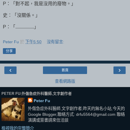
P：「對不起，我是沒用的廢物。」
史：「沒關係。」
P：「................」
Peter Fu
於
下午5:50
沒有留言:
分享
‹
›
首頁
查看網路版
PETER FU:外傷急症外科醫師,文字創作者
Peter Fu
外傷急症外科醫師,文字創作者;昨天的無名小站,今天的
Google Blogger,聯絡方式: drfu5564@gmail.com 聯絡
演講或簽書請來信洽談
檢視我的完整簡介