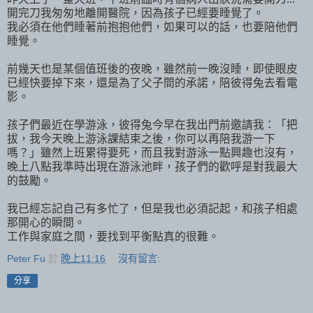
開完刀我匆匆地離開醫院，因為孩子已經要睡覺了。
我必須在他們睡著前抱抱他們，如果可以的話，也要陪他們
睡覺。
前幾天也是某個值班後的夜晚，雖然前一晚沒睡，即使眼皮
已經快要掉下來，還是為了父子間的承諾，陪彼得兔去看電
影。
孩子們最近在學游泳，彼得兔今早在我出門前邀請我：「把
拔，我今天晚上游泳課結束之後，你可以再陪我游一下
嗎？」雖然上班累得要死，而且我對游泳一點興趣也沒有，
晚上八點我準時出現在游泳池畔，孩子們的歡呼是對我最大
的鼓勵。
我已經忘記自己有多忙了，但是我也必須記起，和孩子相處
那開心的瞬間。
工作與家庭之間，要找到平衡點真的很難。
Peter Fu
於
晚上11:16
沒有留言:
分享