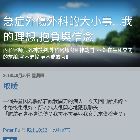
急症外傷外科的大小事...我
的理想,抱負與信念
內科醫師與死神談判,外科醫師與死神戰鬥 ~~ 站在生死交關
的前線,我不能輸,更不能放棄!!
2018年8月30日 星期四
取暖
一個先前因為膽結石讓我開刀的病人，今天回門診拆線。
術後恢復很好，所以病人很開心地跟我聊天。
「膽結石會不會遺傳？我需不需要叫我女兒來做檢查？」
Peter Fu
於
晚上10:33
沒有留言:
分享