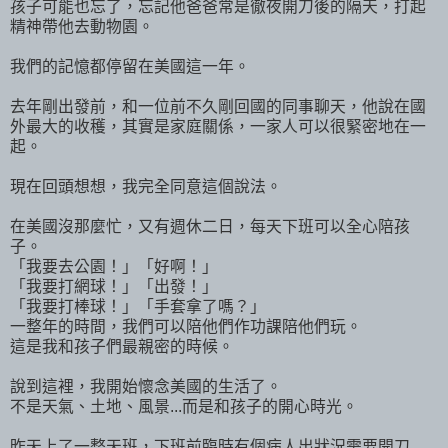
孩子可能也忘了，忘記他爸爸常是徹夜開刀後的隔天，打起
精神帶他去動物園。
我們的記憶都停留在美國這一年。
去年剛出發前，和一位前不久剛回國的同事聊天，他說在國
外最大的收穫，其實是家庭關係，一家人可以很緊密地在一
起。
現在回頭想想，我完全同意這個說法。
在美國沒那麼忙，又有週休二日，每天下班可以全心陪孩
子。
「我要去公園！」「好啊！」
「我要打網球！」「出發！」
「我要打棒球！」「手套拿了嗎？」
一整年的時間，我們可以陪他們作功課陪他們玩。
這是我和孩子們最親密的時候。
說到這裡，我開始懷念美國的生活了。
不是天氣、土地、風景...而是和孩子的開心時光。
昨天上了一整天班，下班前臨時有個病人出狀況需要開刀...