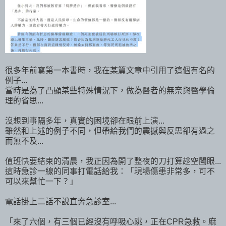
很多年前寫第一本書時，我在某篇文章中引用了這個有名的
例子...
當時是為了凸顯某些特殊情況下，做為醫者的無奈與醫學倫
理的省思...
沒想到事隔多年，真實的困境卻在眼前上演...
雖然和上述的例子不同，但帶給我們的震撼與反思卻有過之
而無不及...
值班快要結束的清晨，我正因為開了整夜的刀打算趁空闔眼...
這時急診一線的同事打電話給我：「現場傷患非常多，可不
可以來幫忙一下？」
電話掛上二話不說直奔急診室...
「來了六個，有三個已經沒有呼吸心跳，正在CPR急救。麻