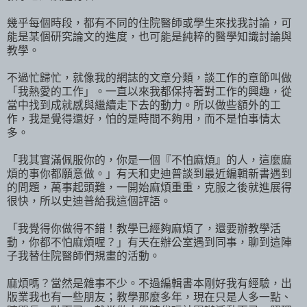
幾乎每個時段，都有不同的住院醫師或學生來找我討論，可
能是某個研究論文的進度，也可能是純粹的醫學知識討論與
教學。
不過忙歸忙，就像我的網誌的文章分類，談工作的章節叫做
「我熱愛的工作」。一直以來我都保持著對工作的興趣，從
當中找到成就感與繼續走下去的動力。所以做些額外的工
作，我是覺得還好，怕的是時間不夠用，而不是怕事情太
多。
「我其實滿佩服你的，你是一個『不怕麻煩』的人，這麼麻
煩的事你都願意做。」有天和史迪普談到最近編輯新書遇到
的問題，萬事起頭難，一開始麻煩重重，克服之後就進展得
很快，所以史迪普給我這個評語。
「我覺得你做得不錯！教學已經夠麻煩了，還要辦教學活
動，你都不怕麻煩喔？」有天在辦公室遇到同事，聊到這陣
子我替住院醫師們規畫的活動。
麻煩嗎？當然是雜事不少。不過編輯書本剛好我有經驗，出
版業我也有一些朋友；教學那麼多年，現在只是人多一點、