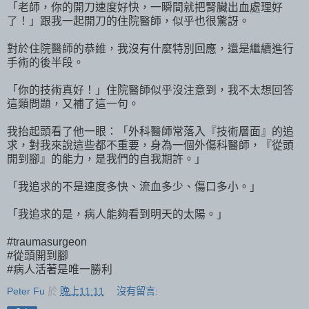
「老師，你的開刀速度好快，一瞬間就把腎臟出血處理好
了！」跟我一起開刀的住院醫師，似乎也很驚訝。
對於住院醫師的恭維，我沒有什麼特別回應，還是繼續進行
手術的後半段。
「你的技術真好！」住院醫師似乎沒注意到，我不太想回答
這類問題，又補了這一句。
我抬起頭看了他一眼：「外科醫師常落入『技術層面』的追
求，對我來說這些都不重要，身為一個外傷科醫師，『從頭
開到腳』的能力，是我們的自我期許。」
「我追求的不是速度多快、流血多少、傷口多小。」
「我追求的是，病人能夠看到明天的太陽。」
#traumasurgeon
#從頭開到腳
#病人活著是唯一勝利
Peter Fu
於
晚上11:11
沒有留言: