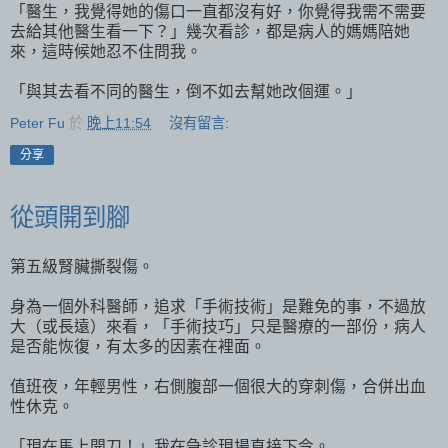
「醫生，我覺得她的傷口一直都沒有好，你覺得我需不需要
去給其他醫生看一下？」幾次看診，都是病人的媽媽陪她
來，這時候她忍不住問我。
「與其去看不同的醫生，倒不如去幫她改個運。」
Peter Fu
於
晚上11:54
沒有留言:
分享
從頭開到腳
第五級腎臟撕裂傷。
身為一個外科醫師，追求「手術技術」是難免的事，不過放
大（或長遠）來看，「手術技巧」只是醫療的一部份，病人
是否能恢復，有太多的因素在裡面。
值班夜，年輕男性，右側腹部一個很大的穿刺傷，合併出血
性休克。
「現在馬上開刀！」我在急診現場直接下令。