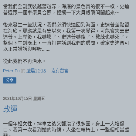
當我們全副武裝越潛越深，海底的景色真的很不一樣，史迪
普還跟一個車渠貝合照，輕觸一下大貝殼瞬間闔起來～
後來發生一些狀況，我們必須快速回到海面，史迪普差點留
在海底。那應該是有史以來，我第一次覺得，可能會失去史
迪普。上岸後，我嚇壞了、史迪普嚇傻了、教練也嚇死了，
整個下午到晚上，一直打電話到我們的房間，確定史迪普可
以正常講話與呼吸.......
從此我們不再潛水。
Peter Fu
於
凌晨12:18
沒有留言:
分享
2021年10月15日 星期五
改運
一個年輕女性，摔車之後又翻滾了很多圈，身上一大堆傷
口。我第一次看到她的時候，人坐在輪椅上，一整個相當虛
弱。