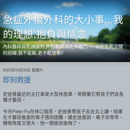
急症外傷外科的大小事...我
的理想,抱負與信念
內科醫師與死神談判,外科醫師與死神戰鬥 ~~ 站在生死交關
的前線,我不能輸,更不能放棄!!
2021年10月30日 星期六
即刻救援
史迪普最近的主打車是大型休旅車，常開著它帶孩子們去各
種才藝班。
今天Peter Fu在林口值班，史迪普帶孩子去台北上課。結果
在才藝班後面的巷子遇到困難，據史迪普說，巷子非常窄、
轉彎角度又很大，他一開進就後悔了。