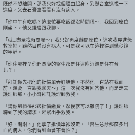
既然不想離開，那我只好找個理由起身，到縫合室巡視一下
進度，又去石膏室看看有沒有病人。
「你中午有吃嗎？這麼忙要吃飯都沒時間吼～」我回到座位
剛坐下，他又繼續跟我聊。
「就...盡量找時間囉～」我只好再度離開座位，這次我晃進急
救室裡，雖然目前沒有病人，可是我可以在這裡得到幾秒鐘
的寧靜。
「你住哪裡？你們長庚的醫生都是住這附近還是住在台
北？」
「拜託你先把他的批價單弄好給他，不然他一直站在我面
前，還要一直跟我聊天～」這一次我沒有回答他，而是走去
護理師那，小小聲拜託護理師救我。
「請你到櫃檯那邊批價繳費，然後就可以離院了！」護理師
聽到了我的請求，趕緊出手救我。
「好，謝謝。」他拿了批價單卻沒走，「醫生急診那麼多出
血的病人，你們看到血會不會怕？」