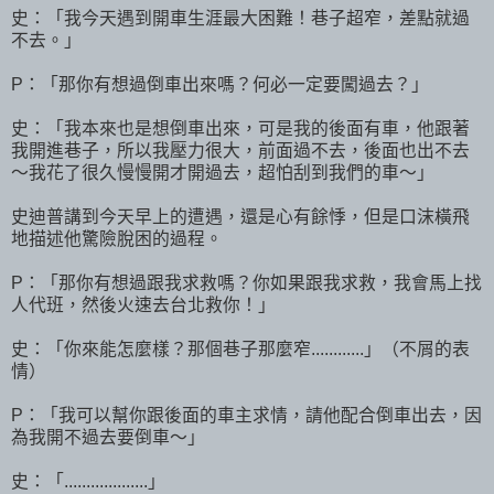
史：「我今天遇到開車生涯最大困難！巷子超窄，差點就過
不去。」
P：「那你有想過倒車出來嗎？何必一定要闖過去？」
史：「我本來也是想倒車出來，可是我的後面有車，他跟著
我開進巷子，所以我壓力很大，前面過不去，後面也出不去
～我花了很久慢慢開才開過去，超怕刮到我們的車～」
史迪普講到今天早上的遭遇，還是心有餘悸，但是口沫橫飛
地描述他驚險脫困的過程。
P：「那你有想過跟我求救嗎？你如果跟我求救，我會馬上找
人代班，然後火速去台北救你！」
史：「你來能怎麼樣？那個巷子那麼窄............」（不屑的表
情）
P：「我可以幫你跟後面的車主求情，請他配合倒車出去，因
為我開不過去要倒車～」
史：「...................」