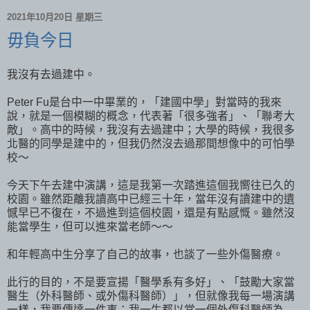
2021年10月20日 星期三
毋負今日
我沒有去過建中。
Peter Fu是台中一中畢業的，「建國中學」對當時的我來
說，就是一個模糊的概念，代表著「很多強者」、「聯考大
敵」。高中的時候，我沒有去過建中；大學的時候，我很多
北醫的同學是建中的，但我仍然沒去過那間想像中的可怕學
校～
今天下午去建中演講，這是我第一次踏進這個我嚮往已久的
校園。雖然距離我讀高中已經三十年，當年沒有讀建中的遺
憾早已不復在，不過進到這個校園，還是有點感慨。雖然沒
能當學生，但可以進來當老師～～
和年輕高中生分享了自己的故事，也談了一些外傷醫療。
此行的目的，不是要宣揚「醫學系有多好」、「鼓勵大家當
醫生（外科醫師、或外傷科醫師）」，但就像我每一場演講
一樣，我要傳達一件事：我一生都以當一個外傷科醫師為