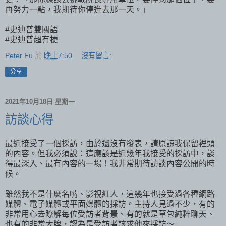
再努力一點，我期待你停進去那一天。」
#史迪普雙關語
#史迪普超有梗
Peter Fu
於
晚上7:50
沒有留言:
分享
2021年10月18日 星期一
訪談心得
最近接受了一個採訪，由於還沒有發表，請原諒我保留裡頭
的內容。但我必須說：這應該是近幾年我接受的採訪中，談
得最深入、最有內容的一場！我非常期待訪談內容公開的時
候。
雖然我不是什麼名嘴、影視紅人，這幾年也接受過各種網路
媒體、電子媒體或平面媒體的採訪。主持人見過不少，有的
非常用心去瞭解每位受訪者背景、有的就是草包純粹聊天、
也有的非常大牌，認為是受訪者該求他來採訪～