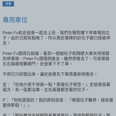
分享
專用車位
Peter Fu和史迪普一起去上班，我們在醫院樓下停車場找位
子。由於已經有點晚了，所以靠近電梯的好位子都已經被停
走。
Peter Fu開得比較遠，看到一個被柱子和隔壁大車夾得很緊
的停車格，Peter Fu慢慢倒進去，雖然停進去了，可是導致
左右兩邊很難開門，史迪普下不了車。
不得已只好開出來，讓史迪普先下車再重新倒進去。
史：「你為什麼不停遠一點？那邊位子很空。」史迪普指著
遠方，有一區都沒車，左右兩邊都空著的位子。
P：「你知道我的！我的原則就是：『哪個位子難停，我就偏
要停那個！』」
史：「那你應該去挑戰院長專用車位，要停到那個位子，要