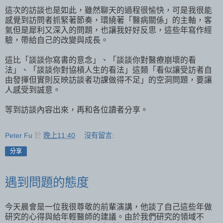
這次的訪談也是如此，雖然聊天的過程很愉快，可是我很能
感覺到訪問者抓緊著節奏，環繞著「醫病關係」的主軸，客
氣但是犀利又深入的問題，也讓我好好反思，這些年寫作經
驗，帶給自己的改變與成長。
這比「談談你寫書的意念」、「談談你對醫療崩壞的看
法」、「談談你對協槓人生的看法」這類「看似讓受訪者自
由發揮但實則反映訪談者功課做得不足」的空洞問題，要讓
人感受到誠意。
等到訪談內容出來，再和各位讀者分享。
Peter Fu
於
晚上11:40
沒有留言:
分享
遇到問題的態度
今天晨會是一位我很尊敬的前輩演講，他談了自己這些年做
研究的心得與給年輕醫師的建議。由於我們研究的領域不