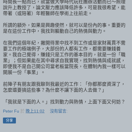
時間長一點而已，就當做大學時代玩社團辦活動而已～照理
說升上教授了，論文壓力應該降低許多，可是我很希望，能
帶著（或陪著）年輕醫師在學術上往前走。
所謂的額外，如果是興趣使然，就可以是份內的事。重要的
是在這份工作中，我找到軀動自己的熱情與動力。
在我們這個年紀，撇開待業中找不到工作或是家財萬貫不需
要工作的極端例子，大部份的人都有工作，都需要賺錢養
家。我自己覺得，賺錢只是工作的基本目的，就是一份「職
業」；但如果能在其中尋求自我實現，找到熱情與成就感，
即便我不是自己開公司當老板當院長，在體制內我一樣可以
開展一份「事業」。
前陣子有朋友跟我聊到我最近的工作：「你都那麼資深了，
怎麼還要搞這些事？為什麼不讓下面的人去做？」
「我就是下面的人。」找到動力與熱情，上面下面又何妨？
Peter Fu
於
晚上11:02
沒有留言:
分享