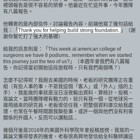
裡頭報告是很不容易的榮譽。他最近在忙這件事，今年團隊
有八篇報告。
他轉寄的是內部信件，討論報告內容，前端他寫了幾句話給
我：「
Thank you for helping build strong foundation.
」（謝
謝你幫忙打了強大的基礎）
給我的訊息則是：「This week at american college of
surgeons we have 8 podiums.. remember when we started
this journey just the two of us?」（本週年會我們有八篇報
告，你記得當初開始這段旅程時，只有我們兩個嗎？）
怎麼不記得呢？我剛去美國的時候，老板的研究團隊正在重
組（有些人事的事，不是我這個「客人」或「外人」插的上
手），我能做的事就是沒日沒夜輸出資料、算統計、投稿、
寫論文。當時團隊裡有戰力的，就只有我一個，從地球另一
邊飛過來的研究員。老板很信任我，把整個資料庫交給我處
理，也常在午餐時間跟我聊些事，或許一個與他們沒有利害
關係的外國人，反而可以講點話...
幾個月後是2018年的美國外科學院年會投稿放榜，我寫的一
篇論文獲得發表的機會，老板很高興地發信給全科醫師講這