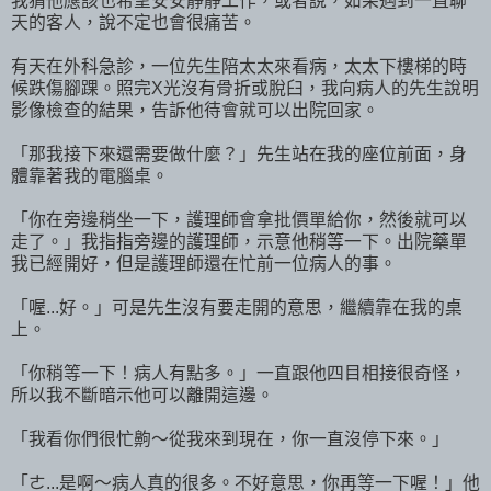
我猜他應該也希望安安靜靜工作，或者說，如果遇到一直聊
天的客人，說不定也會很痛苦。
有天在外科急診，一位先生陪太太來看病，太太下樓梯的時
候跌傷腳踝。照完X光沒有骨折或脫臼，我向病人的先生說明
影像檢查的結果，告訴他待會就可以出院回家。
「那我接下來還需要做什麼？」先生站在我的座位前面，身
體靠著我的電腦桌。
「你在旁邊稍坐一下，護理師會拿批價單給你，然後就可以
走了。」我指指旁邊的護理師，示意他稍等一下。出院藥單
我已經開好，但是護理師還在忙前一位病人的事。
「喔...好。」可是先生沒有要走開的意思，繼續靠在我的桌
上。
「你稍等一下！病人有點多。」一直跟他四目相接很奇怪，
所以我不斷暗示他可以離開這邊。
「我看你們很忙齁～從我來到現在，你一直沒停下來。」
「ㄜ...是啊～病人真的很多。不好意思，你再等一下喔！」他