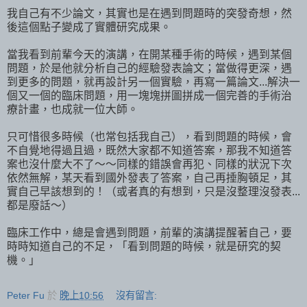
我自己有不少論文，其實也是在遇到問題時的突發奇想，然
後這個點子變成了實體研究成果。
當我看到前輩今天的演講，在開某種手術的時候，遇到某個
問題，於是他就分析自己的經驗發表論文；當做得更深，遇
到更多的問題，就再設計另一個實驗，再寫一篇論文...解決一
個又一個的臨床問題，用一塊塊拼圖拼成一個完善的手術治
療計畫，也成就一位大師。
只可惜很多時候（也常包括我自己），看到問題的時候，會
不自覺地得過且過，既然大家都不知道答案，那我不知道答
案也沒什麼大不了～～同樣的錯誤會再犯、同樣的狀況下次
依然無解，某天看到國外發表了答案，自己再捶胸頓足，其
實自己早該想到的！（或者真的有想到，只是沒整理沒發表...
都是廢話～）
臨床工作中，總是會遇到問題，前輩的演講提醒著自己，要
時時知道自己的不足，「看到問題的時候，就是研究的契
機。」
Peter Fu
於
晚上10:56
沒有留言: