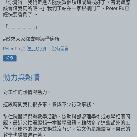
「你覺得，我們走進去隨便買個項鍊或鑽戒好了，有消費應
該會借我廁所吧～」我們正站在一家銀樓門口，Peter Fu已
經快要昏倒了～
「......................」
#徵求大家都去哪邊借廁所
Peter Fu
於
晚上11:09
沒有留言:
分享
動力與熱情
對工作的熱情與動力。
這段時間我忙很多事，參與不少行政事務。
幫住院醫師們辦教學活動、協助科部處理學術或教學相關問
題，最近又忙著編輯一本醫學書籍。雖然多了這些額外的工
作，但原本的臨床業務並沒有少，論文仍是繼續寫，自己的
教學也繼續進行著。