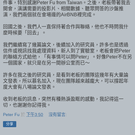
件事，特別感謝Peter Fu from Taiwan。之後，老板帶著我去
開會，演講需要的投影片、相關數據、聽眾問答的沙盤推
演，我們兩個就在會場邊的AirBNB裡完成。
回國之後，我們人一直保持著合作與聯絡，他也不時問我什
麼時候要「回去」。
我們繼續寫了幾篇論文，後續加入的研究員，許多也是透過
信件或視訊找我處理資料，新人到了實驗室，老板會把Peter
的聯絡方式給他，「有事情可以問Peter」。好像Peter不在另
一個國家，就只是在另一間辦公室而已～
許多在我之後的研究員，是看到老板的團隊這幾年有大量論
文發表，所以慕名加入，現在團隊越來越龐大，可以撐起年
度大會有八場論文發表。
收到老板的訊息，突然有種熱淚盈眶的感動，我記得這一
切，也謝謝你記得我。
Peter Fu
於
下午3:50
沒有留言:
分享