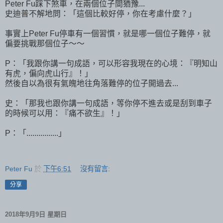
Peter Fu踩下煞車，在兩個位子間猶豫...
史迪普不解地問：「這個比較好停，你在考慮什麼？」
事實上Peter Fu停車有一個習慣，就是哪一個位子難停，就
偏要挑戰那個位子～～
P：「我跟你講一句成語，可以形容我現在的心境：『明知山
有虎，偏向虎山行』！」
然後自以為很有氣魄地往角落難停的位子開過去...
史：「那我也跟你講一句成語，等你停不進去或是刮到車子
的時候可以用：『痛不欲生』！」
P：「................」
Peter Fu
於
下午6:51
沒有留言:
分享
2018年9月9日 星期日