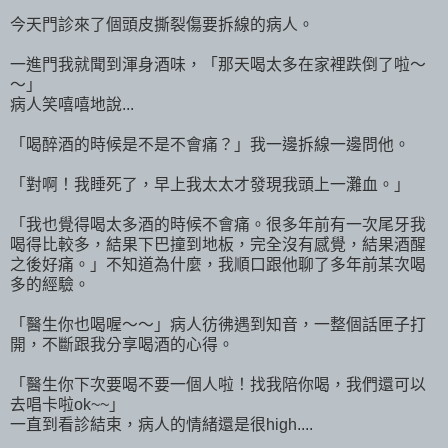
今天門診來了個頭皮撕裂傷要拆線的病人。
一進門我就聞到渾身酒味，「那天喝太多在家裡跌倒了啦～
～」
病人笑嘻嘻地說...
「喝醉酒的時候是不是不會痛？」我一邊拆線一邊問他。
「對啊！我睡死了，早上我太太才發現我頭上一灘血。」
「我也覺得喝太多酒的時候不會痛。很多年前有一次尾牙我
喝得比較多，結果下巴撞到地板，完全沒有感覺，結果酒醒
之後好痛。」不知道為什麼，我順口跟他聊了多年前某次喝
多的經驗。
「醫生你也喝喔～～」病人彷彿遇到知音，一整個話匣子打
開，不斷跟我分享喝酒的心得。
「醫生你下次要喝不要一個人啦！找我陪你喝，我們還可以
去唱卡啦ok~~」
一直到看診結束，病人的情緒還是很high....