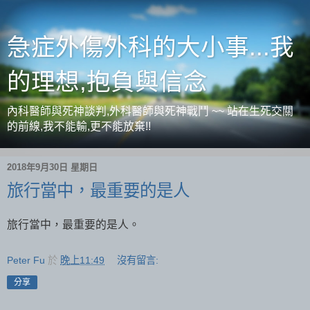
急症外傷外科的大小事...我
的理想,抱負與信念
內科醫師與死神談判,外科醫師與死神戰鬥 ~~ 站在生死交關
的前線,我不能輸,更不能放棄!!
2018年9月30日 星期日
旅行當中，最重要的是人
旅行當中，最重要的是人。
Peter Fu
於
晚上11:49
沒有留言:
分享