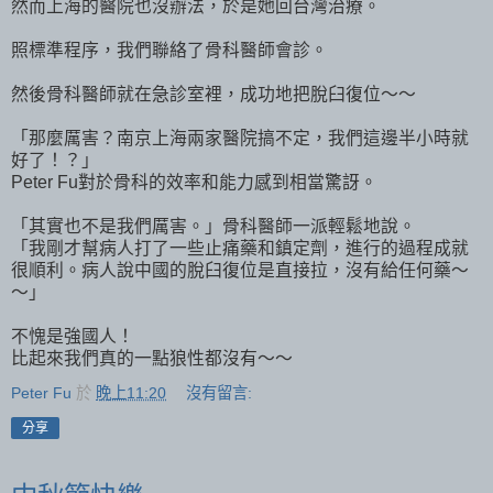
然而上海的醫院也沒辦法，於是她回台灣治療。
照標準程序，我們聯絡了骨科醫師會診。
然後骨科醫師就在急診室裡，成功地把脫臼復位～～
「那麼厲害？南京上海兩家醫院搞不定，我們這邊半小時就
好了！？」
Peter Fu對於骨科的效率和能力感到相當驚訝。
「其實也不是我們厲害。」骨科醫師一派輕鬆地說。
「我剛才幫病人打了一些止痛藥和鎮定劑，進行的過程成就
很順利。病人說中國的脫臼復位是直接拉，沒有給任何藥～
～」
不愧是強國人！
比起來我們真的一點狼性都沒有～～
Peter Fu
於
晚上11:20
沒有留言:
分享