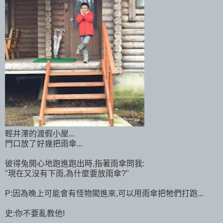
輕井澤的渡假小屋...
門口放了好幾把雨傘...
彼得兔開心地跑進跑出時,指著雨傘問我:
"現在又沒有下雨,為什麼要放雨傘?"
P:因為晚上可能會有怪物闖進來,可以用雨傘把牠們打跑...
史:你不要亂教他!