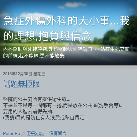
急症外傷外科的大小事...我
的理想,抱負與信念
內科醫師與死神談判,外科醫師與死神戰鬥 ~~ 站在生死交關
的前線,我不能輸,更不能放棄!!
2015年12月30日 星期三
話題無極限
醫院的公共廁所有提供衛生紙...
不過並不是每一間都有一捲,而是放在公共區(洗手台旁)...
要用的人進去前得先抽...
(我猜)目的是防止有人浪費或私自帶走...
Peter Fu
於
下午2:05
沒有留言: