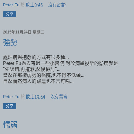
Peter Fu
於
晚上9:45
沒有留言:
分享
2015年11月24日 星期二
強勢
處理病患抱怨的方式有很多種...
Peter Fu過去待過一些小醫院,對於病患投訴的態度就是
"先認錯,再道歉,然後檢討"...
當然在那樣弱勢的醫院,也不得不低頭...
自然而然病人的跋扈也不言可喻...
Peter Fu
於
晚上10:54
沒有留言:
分享
懦弱