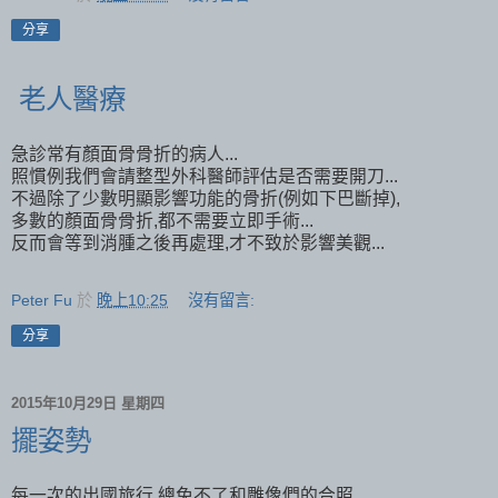
分享
老人醫療
急診常有顏面骨骨折的病人...
照慣例我們會請整型外科醫師評估是否需要開刀...
不過除了少數明顯影響功能的骨折(例如下巴斷掉),
多數的顏面骨骨折,都不需要立即手術...
反而會等到消腫之後再處理,才不致於影響美觀...
Peter Fu
於
晚上10:25
沒有留言:
分享
2015年10月29日 星期四
擺姿勢
每一次的出國旅行,總免不了和雕像們的合照...