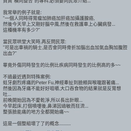
負責"橫向整合"的專科,必須要向民眾介紹...
我常舉的例子就是:
"一個人同時得胃瘤加肺癌加肝癌加攝護腺癌,
然後今天早上又剛好腦中風,然後在救護車上心臟病發...
這種機率有多少?"
當民眾哄堂大笑時,再反問民眾:
"可是出車禍的騎士,是否會同時骨折加腦出血加氣血胸加腹腔
出血?"
畢竟外傷同時發生的比例比疾病同時發生的比例高的多~~
不過最近遇到特殊案例:
蛀牙劇烈疼痛的Peter Fu,神經牽扯到臉頰與喉嚨跟著痛...
然後因為牙痛不能好好咀嚼,大口吞食物的結果就是反胃想
吐...
前晚開始因為不愛乾淨,所以長出針眼...
今早起床,打個噴嚏後,鼻涕因過敏而狂流...
整張臉能痛的地方全都開始痛~~
這是一個整組壞了了的概念..........