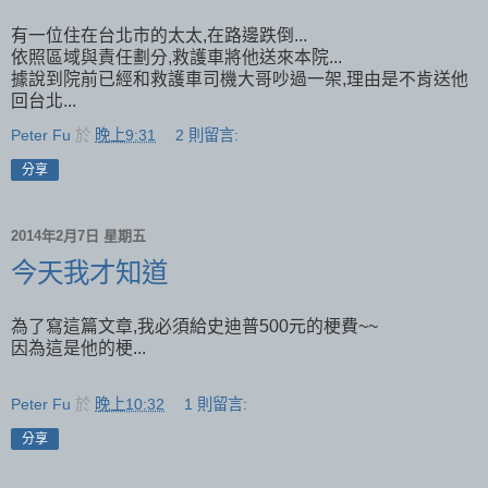
有一位住在台北市的太太,在路邊跌倒...
依照區域與責任劃分,救護車將他送來本院...
據說到院前已經和救護車司機大哥吵過一架,理由是不肯送他
回台北...
Peter Fu
於
晚上9:31
2 則留言:
分享
2014年2月7日 星期五
今天我才知道
為了寫這篇文章,我必須給史迪普500元的梗費~~
因為這是他的梗...
Peter Fu
於
晚上10:32
1 則留言:
分享