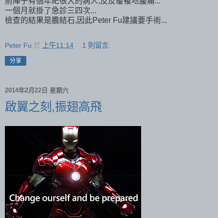
前陣子有個年紀很大的病人,反反覆複地腹痛...
一個月就掛了急診三四次...
檢查的結果是膽結石,因此Peter Fu建議要手術...
Peter Fu
於
上午11:14
1 則留言:
分享
2014年2月22日 星期六
啟翼之刻,振翅高飛