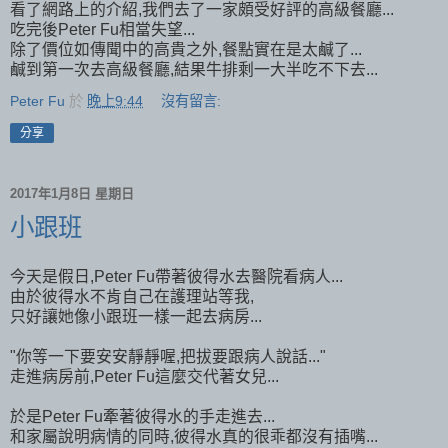
看了網路上的介紹,我們去了一家頗受好評的高級餐廳...
吃完後Peter Fu相當失望...
除了價位如傳聞中的高貴之外,餐點實在是太鹹了...
鹹到第一次去高級餐廳,結果牛排剩一大半吃不下去...
Peter Fu
於
晚上9:44
沒有留言:
分享
2017年1月8日 星期日
小跟班
今天是假日,Peter Fu帶著彼得水去醫院看病人...
由於彼得水不肯自己在護理站等我,
只好讓她像小跟班一樣一起去病房...
"你等一下要安安靜靜喔,把拔要跟病人說話..."
走進病房前,Peter Fu這麼交代著女兒...
於是Peter Fu牽著彼得水的手走進去...
和家屬說明病情的同時,彼得水真的很乖都沒有插嘴...