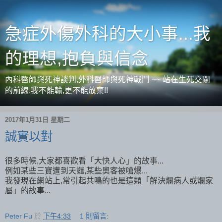
急症外傷外科的大小事...我
的理想,抱負與信念
內科醫師與死神談判,外科醫師與死神戰鬥 ~~ 站在生死交關
的前線,我不能輸,更不能放棄!!
2017年1月31日 星期二
誠實以對
很多時候,大家都喜歡看「大快人心」的故事...
例如某些三寶遭到天譴,某些奧客被嗆爆...
我發現在網站上,常引起共鳴的也是這類「解決爛病人或爛家
屬」的故事...
Peter Fu
於
下午4:33
1 則留言: