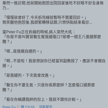
果然一進診間,他就開始抱怨出院回家後吃不好睡不好全身無
力...
「慢慢就會好了,今天拆完線就暫時不需要回診。」
微笑聽他抱怨後,我趕緊轉移話題,只想快點結束看診...
當Peter Fu正在拆線的時候,病人突然大吼：
「你是不是叫實習醫生幫我縫傷口?是哪一個王八蛋縫那麼
醜？」
「嗯...是我親自縫的。」
「啊...不是啦！我是想說你已經當到副教授了，應該不會親自
縫。」
「是我縫的，下次我會改進。」
「醫生你不要生氣，只是你長那麼帥？怎麼傷口縫那麼
醜？」
「看在你稱讚我帥的份上，我就不跟你計較。」
Peter Fu
於
晚上8:59
沒有留言: