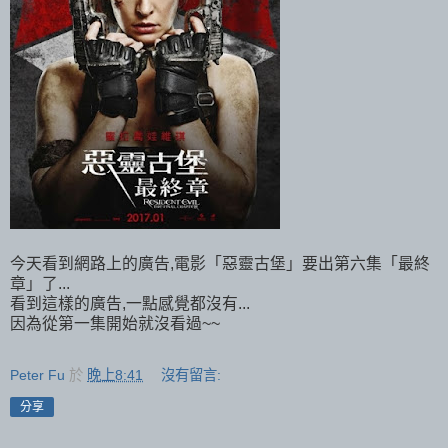
今天看到網路上的廣告,電影「惡靈古堡」要出第六集「最終
章」了...
看到這樣的廣告,一點感覺都沒有...
因為從第一集開始就沒看過~~
Peter Fu
於
晚上8:41
沒有留言:
分享