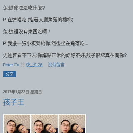
兔:隨便吃是吃什麼?
P:在這裡吃!(指著大廳角落的樓梯)
兔:這裡沒有東西吃啊！
P:我搬一張小板凳給你,然後坐在角落吃...
史迪普看不下去:你講點正常的話好不好,孩子很認真在問你?
Peter Fu
於
晚上9:26
沒有留言:
分享
2017年1月22日 星期日
孩子王