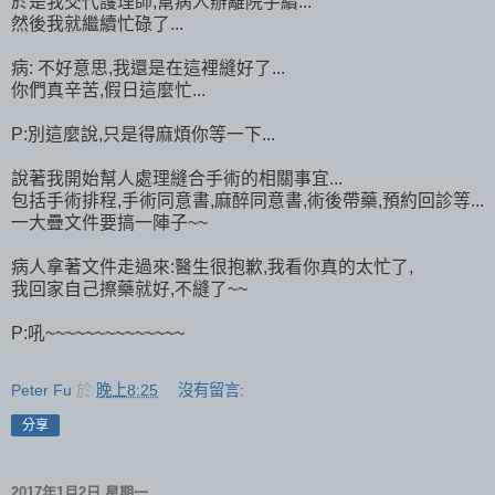
於是我交代護理師,幫病人辦離院手續...
然後我就繼續忙碌了...
病: 不好意思,我還是在這裡縫好了...
你們真辛苦,假日這麼忙...
P:別這麼說,只是得麻煩你等一下...
說著我開始幫人處理縫合手術的相關事宜...
包括手術排程,手術同意書,麻醉同意書,術後帶藥,預約回診等...
一大疊文件要搞一陣子~~
病人拿著文件走過來:醫生很抱歉,我看你真的太忙了,
我回家自己擦藥就好,不縫了~~
P:吼~~~~~~~~~~~~~~
Peter Fu
於
晚上8:25
沒有留言:
分享
2017年1月2日 星期一