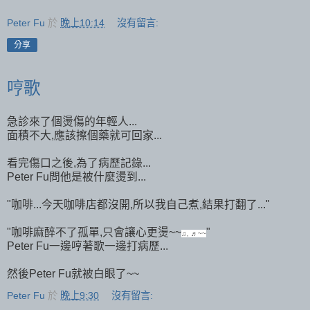
Peter Fu
於
晚上10:14
沒有留言:
分享
哼歌
急診來了個燙傷的年輕人...
面積不大,應該擦個藥就可回家...
看完傷口之後,為了病歷記錄...
Peter Fu問他是被什麼燙到...
"咖啡...今天咖啡店都沒開,所以我自己煮,結果打翻了..."
"咖啡麻醉不了孤單,只會讓心更燙~~
"
♫, ♬~~
Peter Fu一邊哼著歌一邊打病歷...
然後Peter Fu就被白眼了~~
Peter Fu
於
晚上9:30
沒有留言: