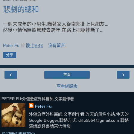
悲劇的總和
一個未成年的小男生,瞞著家人從南部北上見網友...
然後小情侶無照駕駛去跨年,在路上把腿摔斷了...
Peter Fu
於
晚上9:43
沒有留言:
分享
‹
›
首頁
查看網路版
PETER FU:外傷急症外科醫師,文字創作者
Peter Fu
外傷急症外科醫師,文字創作者;昨天的無名小站,今天的
Google Blogger,聯絡方式: drfu5564@gmail.com 聯絡
演講或簽書請來信洽談