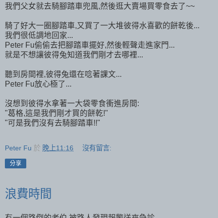
我們父女就去騎腳踏車兜風,然後逛大賣場買零食去了~~
騎了好大一圈腳踏車,又買了一大堆彼得水喜歡的餅乾後...
我們很低調地回家...
Peter Fu偷偷去把腳踏車擺好,然後輕聲走進家門...
就是不想讓彼得兔知道我們剛才去哪裡...
聽到房間裡,彼得兔還在唸著課文...
Peter Fu放心極了...
沒想到彼得水拿著一大袋零食衝進房間:
"葛格,這是我們剛才買的餅乾!"
"可是我們沒有去騎腳踏車!!"
Peter Fu
於
晚上11:16
沒有留言:
分享
浪費時間
有一個路倒的老伯,被路人發現報警送來急診...