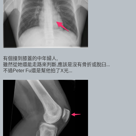
有個撞到膝蓋的中年婦人,
雖然從她還能走路來判斷,應該是沒有骨折或脫臼...
不過Peter Fu還是幫他拍了X光...