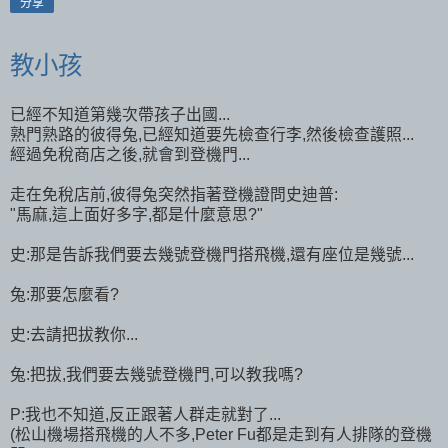
分享
教小孩
已經不知道第幾次帶孩子出國...
熟門熟路的彼得兔,已經知道要先檢查行李,然後檢查護照...
經過免稅商店之後,就會到登機門...
走在免稅店前,彼得兔突然指著登機證問史迪普:
"馬麻,這上面好多字,都是什麼意思?"
史:那是告訴我們要去幾號登機門搭飛機,還有座位是幾號...
兔:那要怎麼看?
史:去請把拔教你...
兔:把拔,我們要去幾號登機門,可以教我嗎?
P:我也不知道,反正跟著人群走就對了...
(松山機場搭飛機的人不多,Peter Fu都是走到有人排隊的登機