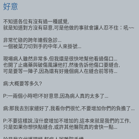
好意
不知道各位有沒有過一種感覺,
就是知道對方沒有惡意,可是他做的事就會讓人忍不住：吼~~
非常忙碌的跨年連假急診...
一個被菜刀切到手的中年人來掛號...
現場病人雖然非常多,但我還是很快地幫他看過傷口...
也開了止痛藥與破傷風讓他打,然後告訴他傷口要縫合,
可是要等一陣子,因為還有好幾個病人在縫合前等待...
病:大概要等多久?
P:一兩個小時吧!不好意思,因為病人真的太多了...
病:那我去別家縫好了,我看你們很忙,不要增加你們的負擔了...
P:不要這樣說,沒什麼增加不增加的,這本來就是我們的工作,
只是如果你想快點縫合,或許其他醫院真的會快一點...