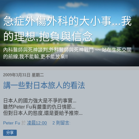
急症外傷外科的大小事...我
的理想,抱負與信念
內科醫師與死神談判,外科醫師與死神戰鬥 ~~ 站在生死交關
的前線,我不能輸,更不能放棄!!
2009年3月31日 星期二
講一些對日本旅人的看法
日本人的國力強大是不爭的事實...
雖然Peter Fu有嚴重的仇日情節...
但對日本人的態度,還是要給予推崇...
Peter Fu
於
凌晨12:00
2 則留言:
分享