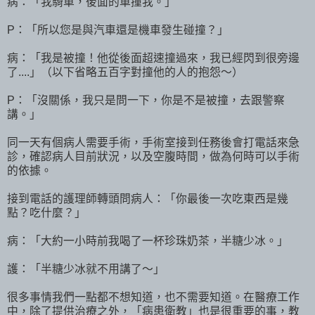
病：「我騎車，後面的車撞我。」
P：「所以您是與汽車還是機車發生碰撞？」
病：「我是被撞！他從後面超速撞過來，我已經閃到很旁邊
了....」（以下省略五百字對撞他的人的抱怨～）
P：「沒關係，我只是問一下，你是不是被撞，去跟警察
講。」
同一天有個病人需要手術，手術室接到任務後會打電話來急
診，確認病人目前狀況，以及空腹時間，做為何時可以手術
的依據。
接到電話的護理師轉頭問病人：「你最後一次吃東西是幾
點？吃什麼？」
病：「大約一小時前我喝了一杯珍珠奶茶，半糖少冰。」
護：「半糖少冰就不用講了～」
很多事情我們一點都不想知道，也不需要知道。在醫療工作
中，除了提供治療之外，「病患衛教」也是很重要的事，教