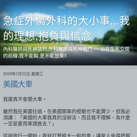
急症外傷外科的大小事...我
的理想,抱負與信念
內科醫師與死神談判,外科醫師與死神戰鬥 ~~ 站在生死交關
的前線,我不能輸,更不能放棄!!
2024年7月31日 星期三
美國大車
我還真不會開大車。
雖然我在美國住過，在美國開車的經驗也不能算少，但我必
須講：「美國的大車我真的沒辦法，而且我不理解，為什麼
一定是要用車頭進去？」
這趟旅行一開始，我就打算租大一點的車，讓家人坐得舒服