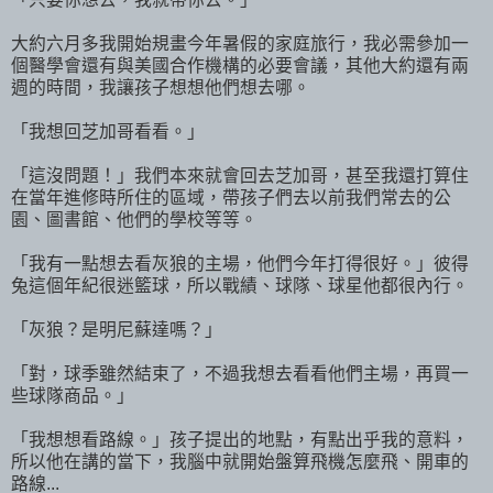
大約六月多我開始規畫今年暑假的家庭旅行，我必需參加一
個醫學會還有與美國合作機構的必要會議，其他大約還有兩
週的時間，我讓孩子想想他們想去哪。
「我想回芝加哥看看。」
「這沒問題！」我們本來就會回去芝加哥，甚至我還打算住
在當年進修時所住的區域，帶孩子們去以前我們常去的公
園、圖書館、他們的學校等等。
「我有一點想去看灰狼的主場，他們今年打得很好。」彼得
兔這個年紀很迷籃球，所以戰績、球隊、球星他都很內行。
「灰狼？是明尼蘇達嗎？」
「對，球季雖然結束了，不過我想去看看他們主場，再買一
些球隊商品。」
「我想想看路線。」孩子提出的地點，有點出乎我的意料，
所以他在講的當下，我腦中就開始盤算飛機怎麼飛、開車的
路線...