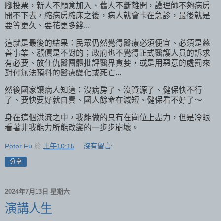
腳投票，新人不願意加入、舊人不斷離開，護理師不夠病房
開不下去，縮病房縮床之後，病人就會卡在急診，最後就是
要等更久、要花更多錢...
這就是最後的結果：民眾仍然覺得醫療必須便宜、必須是慈
善事業、漲價是不對的；政府也不覺得正式醫護人員的訴求
有必要、放任仇醫團體批評醫界貪婪，或是用惡意的處罰來
對付無法預料的醫療變化或死亡...
然後國家讓病人知道：沒病房了、沒資源了、健保快不行
了、要快要好就自費、國人餘命在減短、健保看不好了～
身在這個洪流之中，我能做的只有在崗位上盡力，但是冷眼
看著非我能力所能改變的一步步崩壞。
Peter Fu
於
上午10:15
沒有留言:
分享
2024年7月13日 星期六
演講人生