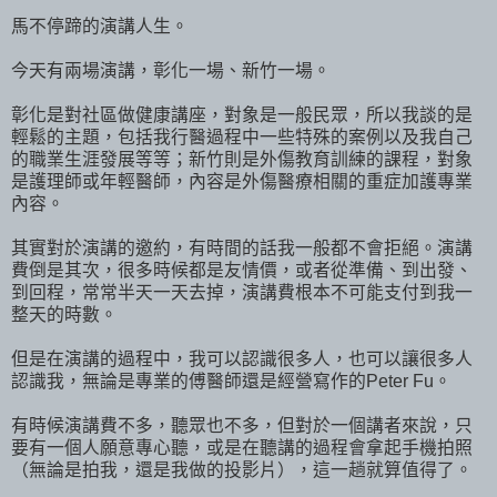
馬不停蹄的演講人生。
今天有兩場演講，彰化一場、新竹一場。
彰化是對社區做健康講座，對象是一般民眾，所以我談的是
輕鬆的主題，包括我行醫過程中一些特殊的案例以及我自己
的職業生涯發展等等；新竹則是外傷教育訓練的課程，對象
是護理師或年輕醫師，內容是外傷醫療相關的重症加護專業
內容。
其實對於演講的邀約，有時間的話我一般都不會拒絕。演講
費倒是其次，很多時候都是友情價，或者從準備、到出發、
到回程，常常半天一天去掉，演講費根本不可能支付到我一
整天的時數。
但是在演講的過程中，我可以認識很多人，也可以讓很多人
認識我，無論是專業的傅醫師還是經營寫作的Peter Fu。
有時候演講費不多，聽眾也不多，但對於一個講者來說，只
要有一個人願意專心聽，或是在聽講的過程會拿起手機拍照
（無論是拍我，還是我做的投影片），這一趟就算值得了。