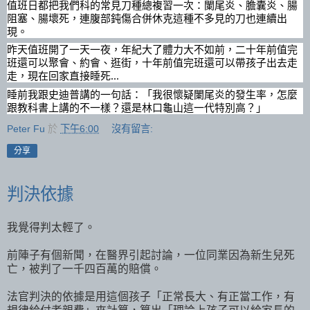
值班日都把我們科的常見刀種總複習一次：闌尾炎、膽囊炎、腸
阻塞、腸壞死，連腹部鈍傷合併休克這種不多見的刀也連續出
現。
昨天值班開了一天一夜，年紀大了體力大不如前，二十年前值完
班還可以聚會、約會、逛街，十年前值完班還可以帶孩子出去走
走，現在回家直接睡死...
睡前我跟史迪普講的一句話：「我很懷疑闌尾炎的發生率，怎麼
跟教科書上講的不一樣？還是林口龜山這一代特別高？」
Peter Fu
於
下午6:00
沒有留言:
分享
判決依據
我覺得判太輕了。
前陣子有個新聞，在醫界引起討論，一位同業因為新生兒死
亡，被判了一千四百萬的賠償。
法官判決的依據是用這個孩子「正常長大、有正當工作，有