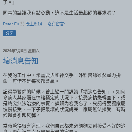
了。」
同事的話讓我有點心動，這不是生活最起碼的要求嗎？
Peter Fu
於
晚上8:14
沒有留言:
分享
2024年7月6日 星期六
壞消息告知
在我的工作中，常需要與死神交手，外科醫師雖然盡力拚
命，可惜不是每次都會贏。
記得學醫師的時候，曾上過一門課談「壞消息告知」，如何
令病人與家屬在情緒穩定的狀況下，接受病情急轉直下，或
是終究無法治療的事實。詳細內容我忘了，只記得要讓家屬
慢慢接受，一下子把最壞的狀況講完，家屬無法接受，有時
候還會引起反彈。
當時覺得很有道理，我們自己都未必能夠立刻接受不好的消
息，更何況是沒有醫療背景的家屬。