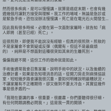
然而很多疾病，是可以慢慢講，就算是癌症末期，也會有幾
週幾個月讓對方接受與理解。我工作的場域，無論是急診或
是緊急手術，恐怕沒辦法慢慢講，死亡是在電光石火間發生...
因此我有很多時候，必需在第一次面對家屬時，就告知「病
人即將（甚至已經）死亡」。
這很煎熬，即便我不能說沒有經驗，但真的很煎熬。煎敖的
不是家屬會不會質疑或反彈（偶爾有，但這不是最麻煩
的），純粹是不想面對這種很突如其來的生離死別。
偏偏我避不開，這份工作的宿命就是如此。
手術後通常我會召集家屬，說明手術中的狀況，以及後續的
治療計畫。如果是告知壞消息的話，從開刀房走到病情協談
室，短短幾步路會讓我很沉重，要如何明確說明最糟狀況，
不讓家屬有不正確期待，卻又做到不要太冷血，其實這幾件
事是很矛盾的～
「我現在要講的事，很重要，很嚴肅，你們要聽得很仔細，
有任何問題請務必問我。」這是我一貫的開頭。