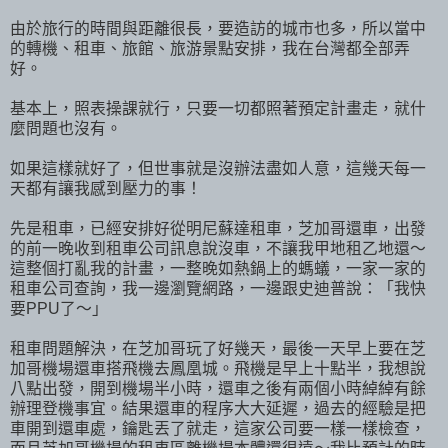
由於旅行的時間與距離很長，要造訪的城市也多，所以當中
的轉機、租車、旅館、旅游景點安排，我在台灣都全部弄
好。
基本上，照表操課就行，只要一切都照著預定計畫走，就什
麼問題也沒有。
如果這樣就好了，但世事就是沒辦法盡如人意，這幾天每一
天都有讓我感到壓力的事！
先是租車，已經安排好從明尼蘇達租車，芝加哥還車，出發
的前一晚收到租車公司訊息說沒車，不讓我甲地租乙地還～
這整個打亂我的計畫，一整晚如熱鍋上的螞蟻，一家一家的
租車公司查詢，我一邊瀏覽網路，一邊跟史迪普說：「我快
要PPU了～」
租車問題解決，在芝加哥玩了好幾天，最後一天早上要在芝
加哥機場還車搭飛機去鳳凰城。飛機是早上十點半，我想說
八點出發，開到機場半小時，還車之後有兩個小時綽綽有餘
辦理登機事宜。結果還車的程序大大延遲，過去的經驗是把
車開到還車處，鑰匙丟了就走，這家公司要一樣一樣檢查，