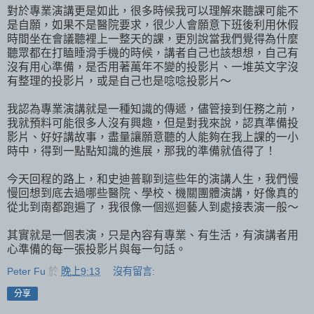
對於專業演講更是如此，很多時候我可以理解來聽課可能不
是自願，如果不是醫院要求，很少人會願意下班後利用休假
時間坐在會議聽裡上一整天的課，更別說當我們覺得為什麼
聽眾都在打瞌睡滑手機的時候，講者自己也該想想，自己有
沒有用心準備，是否用著萬年不變的投影片、一堆英文字沒
有整理的投影片，或是自己也是唸唸投影片～
我認為專業演講就是一種知識的傳遞，儘管接到任務之前，
我就預料可能很多人沒有興趣，但是對我來說，認真準備投
影片、好好講故事，盡量讓願意聽的人能夠在我上課的一小
時中，得到一點點知識的進展，那我的準備就值得了！
今天回程的路上，和史迪普聊到這些年的演講人生，我們慢
慢回想到底去過哪些醫院、學校、機關團體演講，好像真的
從北到南都跑遍了，我很像一個巡迴藝人到處接表演一般～
其實就是一個表演，只是內容有專業、有生活，有演講者用
心準備的每一張投影片與每一句話。
Peter Fu
於
晚上9:13
沒有留言:
分享