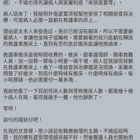
絕），不過也得先讓病人與家屬知道「來就是要等」。
病人送來了，我按照外傷處置流程幫他安排了相關檢查與治
療，可是病人必需一直躺在救護車的床上...
理由是太多人來掛急診，急診已經沒有躺床，所以不需要躺
著病人，會讓他坐椅子或輪椅，需要躺著的就只能躺在轉送
的救護車推床上，直到有空的急診推床能讓他換過來。
救護車推床是按時間收費的，推床、跟車護理師、開車救難
人員，加一加算一算每小時要一兩千塊，病人從我接班就躺
在救護車推床上，做了一堆檢查與治療還是沒得換，家屬來
問我了好幾次，到底什麼時候有推床、什麼時候有病床，每
小時算錢，他必需要付一萬多塊...
我給他看了一下目前待床人數與等待推床人數，都是幾十幾
十病人在跳，看完我兩手一攤，他也靜默了。
等吧！
該付的錢就付吧！
在我的文章裡，很少談這些醫療崩壞的主題，不過這段時
間，我的確有感受環境越來越不好，然後醫護人員也開始用