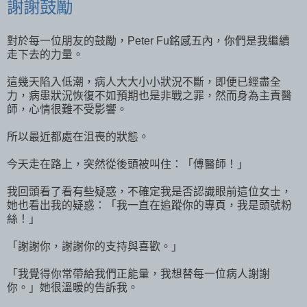
謝謝鼓勵
對於每一位朋友的鼓勵，Peter Fu銘感五內，你們是我繼續
走下去的力量。
這幾天陷入低潮，病人大大小小狀況不斷，即便已經盡全
力，病患狀況恢復不如預期也是非戰之罪，然而身為主責醫
師，心情很難不受影響。
所以最近都處在沮喪的狀態。
今天走在路上，突然從後頭被叫住：「傅醫師！」
我回頭看了看有些疑惑，不確定我是否認識眼前這位女士，
她也看出我的疑惑：「我一直在追蹤你的專頁，我是頭號粉
絲！」
「謝謝你，謝謝你的支持與喜歡。」
「我覺得你常帶給我們正能量，我想替每一位病人謝謝
你。」她很溫暖的告訴我。