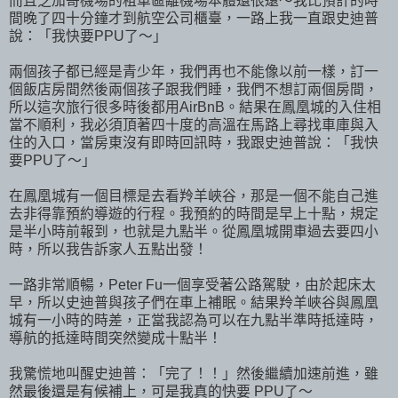
而且芝加哥機場的租車區離機場本體還很遠～我比預計的時
間晚了四十分鐘才到航空公司櫃臺，一路上我一直跟史迪普
說：「我快要PPU了～」
兩個孩子都已經是青少年，我們再也不能像以前一樣，訂一
個飯店房間然後兩個孩子跟我們睡，我們不想訂兩個房間，
所以這次旅行很多時後都用AirBnB。結果在鳳凰城的入住相
當不順利，我必須頂著四十度的高溫在馬路上尋找車庫與入
住的入口，當房東沒有即時回訊時，我跟史迪普說：「我快
要PPU了～」
在鳳凰城有一個目標是去看羚羊峽谷，那是一個不能自己進
去非得靠預約導遊的行程。我預約的時間是早上十點，規定
是半小時前報到，也就是九點半。從鳳凰城開車過去要四小
時，所以我告訴家人五點出發！
一路非常順暢，Peter Fu一個享受著公路駕駛，由於起床太
早，所以史迪普與孩子們在車上補眠。結果羚羊峽谷與鳳凰
城有一小時的時差，正當我認為可以在九點半準時抵達時，
導航的抵達時間突然變成十點半！
我驚慌地叫醒史迪普：「完了！！」然後繼續加速前進，雖
然最後還是有候補上，可是我真的快要 PPU了～