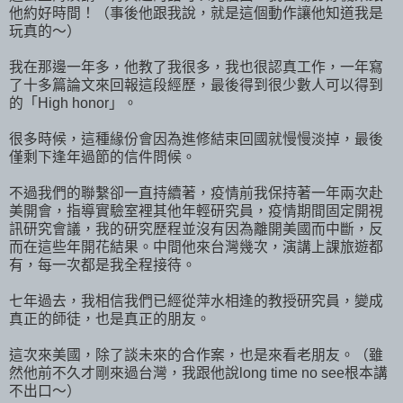
他約好時間！（事後他跟我說，就是這個動作讓他知道我是
玩真的～）
我在那邊一年多，他教了我很多，我也很認真工作，一年寫
了十多篇論文來回報這段經歷，最後得到很少數人可以得到
的「High honor」。
很多時候，這種緣份會因為進修結束回國就慢慢淡掉，最後
僅剩下逢年過節的信件問候。
不過我們的聯繫卻一直持續著，疫情前我保持著一年兩次赴
美開會，指導實驗室裡其他年輕研究員，疫情期間固定開視
訊研究會議，我的研究歷程並沒有因為離開美國而中斷，反
而在這些年開花結果。中間他來台灣幾次，演講上課旅遊都
有，每一次都是我全程接待。
七年過去，我相信我們已經從萍水相逢的教授研究員，變成
真正的師徒，也是真正的朋友。
這次來美國，除了談未來的合作案，也是來看老朋友。（雖
然他前不久才剛來過台灣，我跟他說long time no see根本講
不出口～）