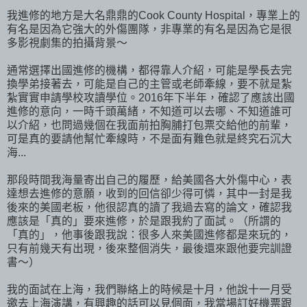
我進修的地方是大名鼎鼎的Cook County Hospital，專業上的
有名是因為它強大的外傷團隊，非專業的有名是因為它是很
多影視劇集的拍攝背景～
通常選擇出國進修的機構，都得靠人介紹，可能是學長去完
換學弟接著去，可能是自己的主管或老師牽線，要不就是紮
紮實實申請學校攻讀學位。2016年下半年，確認了應該出國
進修的意向，一時千頭萬緒，不知道可以去哪、不知道誰可
以介紹，也問過幾個在我面前拍胸脯打包票交給他的前輩，
可是真的要請他幫忙牽線時，不是面有難色就是終究石沉大
海...
那段時間我海量寄出自己的履歷，給美國各大外傷中心，表
達想去進修的意願，收到的回信卻少得可憐，其中一封是我
後來的美國老板，他很認真的讀了我過去寫的論文，確認我
應該是「真的」要來進修，於是跟我約了面試。（所謂的
「真的」，他事後跟我說：很多人來美國進修都是來玩的，
只有前幾天有出現，後來整個消失，最後還來跟他要完訓證
書～）
我的面試在上海，我們聯絡上的時候是十月，他說十一月受
邀去上海演講，有興趣的話可以見個面，我當場訂好機票跟