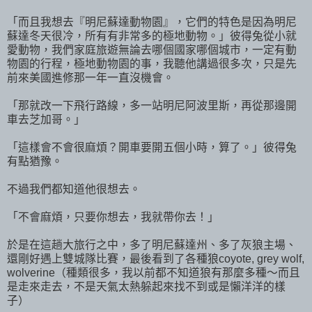
「而且我想去『明尼蘇達動物園』，它們的特色是因為明尼
蘇達冬天很冷，所有有非常多的極地動物。」彼得兔從小就
愛動物，我們家庭旅遊無論去哪個國家哪個城市，一定有動
物園的行程，極地動物園的事，我聽他講過很多次，只是先
前來美國進修那一年一直沒機會。
「那就改一下飛行路線，多一站明尼阿波里斯，再從那邊開
車去芝加哥。」
「這樣會不會很麻煩？開車要開五個小時，算了。」彼得兔
有點猶豫。
不過我們都知道他很想去。
「不會麻煩，只要你想去，我就帶你去！」
於是在這趟大旅行之中，多了明尼蘇達州、多了灰狼主場、
還剛好遇上雙城隊比賽，最後看到了各種狼coyote, grey wolf,
wolverine（種類很多，我以前都不知道狼有那麼多種～而且
是走來走去，不是天氣太熱躲起來找不到或是懶洋洋的樣
子）