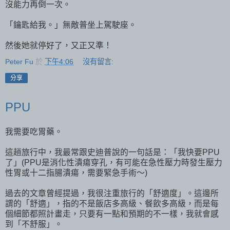
沒能力再倒一次。
「鑰匙給我。」無敵普坐上駕駛座。
然後她就停好了，又正又準！
Peter Fu
於
下午4:06
沒有留言:
分享
PPU
我需要吃胃藥。
這趟旅行中，我最常跟史迪普說的一句話是：「我快要PPU
了」(PPU是消化性潰瘍穿孔，有可能在急性壓力時發生壓力
性胃或十二指腸潰瘍，需要緊急手術～)
過去的文章曾經提過，我很注重旅行的「舒適度」。這邊所
謂的「舒適」，指的不是飯店多高級、餐飲多高級，而是每
個細節都照計畫走，只要有一點和預期的不一樣，我就會感
到「不舒服」。