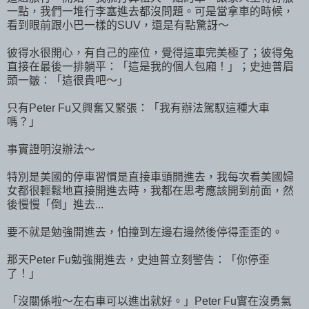
一點，我們一堆行李塞進去都沒問題。可是當拿車的時候，
看到眼前跟小巴一樣的SUV，還是有點驚訝～
彼得水很開心，有自己的座位，覺得這車完美極了；彼得兔
直接在最後一排躺平：「這是我的個人包廂！」；史迪普眉
頭一皺：「這很貴吧～」
只有Peter Fu又興奮又緊張：「我有辦法駕馭這種大車
嗎？」
事實證明沒辦法～
特別是美國的停車習慣是直接車頭開進去，我每次看美國婦
女都很輕鬆地直接開進去時，我都在思考應該開到前面，然
後慢慢「倒」進去...
要不就是勉強開進去，怕撞到左邊右邊然後停得歪歪的。
那天Peter Fu勉強開進去，史迪普立刻警告：「你停歪
了！」
「沒關係啦～左右車可以進出就好。」Peter Fu實在沒勇氣