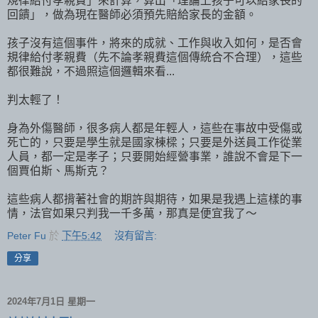
規律給付孝親費」來計算，算出「理論上孩子可以給家長的
回饋」，做為現在醫師必須預先賠給家長的金額。
孩子沒有這個事件，將來的成就、工作與收入如何，是否會
規律給付孝親費（先不論孝親費這個傳統合不合理），這些
都很難說，不過照這個邏輯來看...
判太輕了！
身為外傷醫師，很多病人都是年輕人，這些在事故中受傷或
死亡的，只要是學生就是國家棟樑；只要是外送員工作從業
人員，都一定是孝子；只要開始經營事業，誰說不會是下一
個賈伯斯、馬斯克？
這些病人都揹著社會的期許與期待，如果是我遇上這樣的事
情，法官如果只判我一千多萬，那真是便宜我了～
Peter Fu
於
下午5:42
沒有留言:
分享
2024年7月1日 星期一