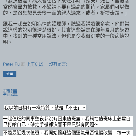
「狀況很差，病人會在接下來幾小時（幾天）死亡，醫療端
當然會盡力搶救，不過請不要有過高的期待。家屬們可以做
的，是召集想見最後一面的親人過來，或者，祈禱奇蹟。」
跟我一起去說明病情的護理師，聽過我講過很多次，他們常
說這樣的說明很清楚很好，其實這些話是在經年累月的練習
中，找到的一種常用說法，但也是令我很沉重的一段病情說
明。
Peter Fu
於
下午6:19
沒有留言:
分享
轉運
我以前自栩有一樣特質，就是「不旺」。
一起值班的同事整夜都沒有回來值班室，我躺在值班床上必需自
己打給自己，確定手機都沒響不是訊號有問題～
不過最近幾次值班，我開始懷疑這個運氣是否慢慢改變。每一次