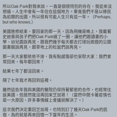
所以Oak Park對我來說，一直是個很特別的存在，我從來沒
想過，人生中會有一年住在這個地方。畢竟我們不是以移民
為前題的出國，所以很有可能人生只有這一年。（Perhaps,
but who knows.）
美國進修結束，要回家的那一天，因為飛機是晚上，我載著
史迪普與孩子們把Oak Park繞了一圈，讓他們跟讀書的小
學、幼兒園說再見，跟我們幾乎每天都去打球玩遊戲的公園
圖書館說再見，跟草地上的松鼠們說再見。
那一天大家都依依不捨，我有點感傷卻也安慰大家：我們會
常回來，每年都回來！
結果七年了都沒回來。
隔了七年我才再回到這裡。
雖然這些年我與美國的醫院仍保持著緊密的合作，也經常往
返美國，但居然我沒再回來芝加哥！（當然中間卡著疫情也
是一大原因，許多事情線上會議就解決了。）
這次我們決定重回芝加哥，也特別訂了幾天Oak Park的民
宿，為的就是再來回憶一下當年的生活。