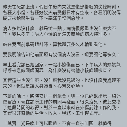
昨天在急診上班，假日午後向來就是傷患掛號的尖峰時刻，
各種大小傷、各種好幾天前受假日才有空來、各種明明沒傷
硬要來給醫生看一下～塞滿了整個急診。
病人多也沒什麼，就是忙一點；病情很嚴重也沒什麼大不
了，我見多了：讓人心煩的是這天麻煩的病人特別多。
站在我面前拿碼錶計時，算我還要多久才輪到看他。
要我明確告知他前面還有幾個病人沒看，還要讓他等多久。
早上看完診已經回家，一點小擦傷而已，下午病人的媽媽氣
呼呼來急診興師問罪，為什麼沒有替他小孩詳細檢查？
其實這些也沒什麼，沒什麼我沒見過的，也沒什麼我處理不
來的，但就是讓人身體累、心累又心煩。
下班的晚上，臨時安排一個聚會，與一位已經退出第一線外
傷醫療，現在診所工作的前同事碰面，很久沒見，彼此交換
了這段時間的心得，對於一直以來就在外傷前線工作的我，
其實很好奇他的生活、收入、稅務、工作模式等...
「其實，光是晚上可以睡飽，不會一直被叫醒，就值得