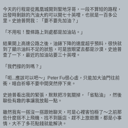
今天的行程是從鳳凰城開到聖地牙哥，一段不算短的路程，
出發時剩餘的汽油大約可以開七十英哩，也就是一百多公
里。史迪普問我：「要不要先加油？」
「不用啦！整條路上到處都是加油站。」
結果開上高速公路之後，油錶下降的速度超乎預料，很快就
到了顯示油料不足的狀態，可是放眼望去都是沙漠，史迪普
查了一下，最近的加油站要三十英哩。
「我們撐的到嗎？」
「呃...應該可以吧～」Peter Fu很心虛，只能加大油門往前
衝，暗自祈導不要中間突然停下來。
史迪普看出我的緊張，默默把冷氣關掉，「省點油」，然後
聊些有趣的事讓我放鬆一點。
雖然我有一搭沒一搭跟她聊天，可是心裡害怕極了～之前那
些什麼搭不上飛機、找不到飯店、趕不上旅遊團，都是小事
情，大不了多花點錢就能解決。