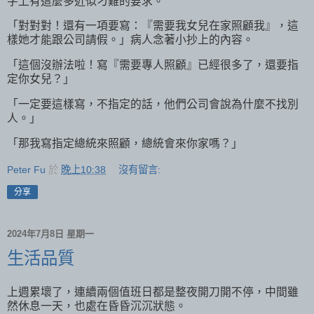
字上有這麼多近似刁難的要求。
「對對對！還有一項要寫：『需要我女兒在家照顧我』，這
樣她才能跟公司請假。」病人念著小抄上的內容。
「這個沒辦法啦！寫『需要專人照顧』已經很多了，還要指
定你女兒？」
「一定要這樣寫，不指定的話，他們公司會說為什麼不找別
人。」
「那我寫指定總統來照顧，總統會來你家嗎？」
Peter Fu
於
晚上10:38
沒有留言:
分享
2024年7月8日 星期一
生活品質
上週累壞了，連續兩個值班日都是整夜開刀開不停，中間雖
然休息一天，也處在昏昏沉沉狀態。