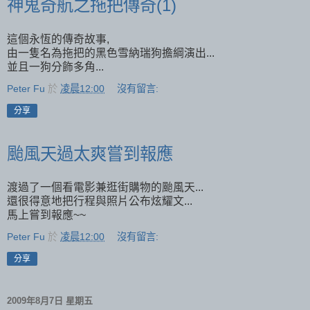
神鬼奇航之拖把傳奇(1)
這個永恆的傳奇故事,
由一隻名為拖把的黑色雪納瑞狗擔綱演出...
並且一狗分飾多角...
Peter Fu
於
凌晨12:00
沒有留言:
分享
颱風天過太爽嘗到報應
渡過了一個看電影兼逛街購物的颱風天...
還很得意地把行程與照片公布炫耀文...
馬上嘗到報應~~
Peter Fu
於
凌晨12:00
沒有留言:
分享
2009年8月7日 星期五