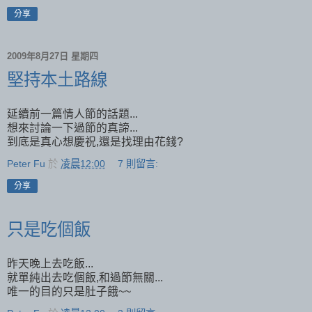
分享
2009年8月27日 星期四
堅持本土路線
延續前一篇情人節的話題...
想來討論一下過節的真諦...
到底是真心想慶祝,還是找理由花錢?
Peter Fu
於
凌晨12:00
7 則留言:
分享
只是吃個飯
昨天晚上去吃飯...
就單純出去吃個飯,和過節無關...
唯一的目的只是肚子餓~~