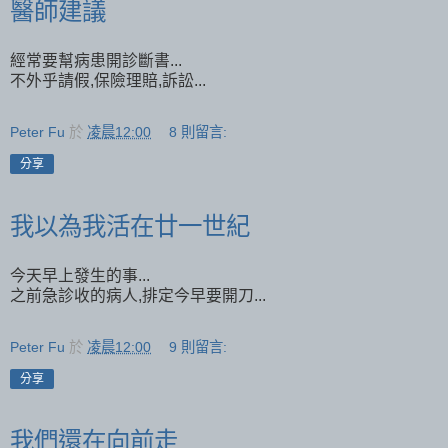
醫師建議
經常要幫病患開診斷書...
不外乎請假,保險理賠,訴訟...
Peter Fu
於
凌晨12:00
8 則留言:
分享
我以為我活在廿一世紀
今天早上發生的事...
之前急診收的病人,排定今早要開刀...
Peter Fu
於
凌晨12:00
9 則留言:
分享
我們還在向前走