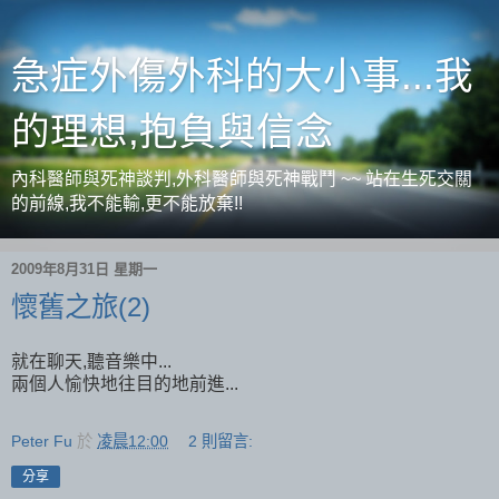
急症外傷外科的大小事...我
的理想,抱負與信念
內科醫師與死神談判,外科醫師與死神戰鬥 ~~ 站在生死交關
的前線,我不能輸,更不能放棄!!
2009年8月31日 星期一
懷舊之旅(2)
就在聊天,聽音樂中...
兩個人愉快地往目的地前進...
Peter Fu
於
凌晨12:00
2 則留言:
分享