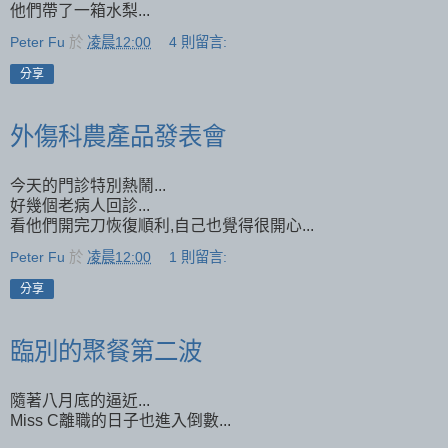
他們帶了一箱水梨...
Peter Fu
於
凌晨12:00
4 則留言:
分享
外傷科農產品發表會
今天的門診特別熱鬧...
好幾個老病人回診...
看他們開完刀恢復順利,自己也覺得很開心...
Peter Fu
於
凌晨12:00
1 則留言:
分享
臨別的聚餐第二波
隨著八月底的逼近...
Miss C離職的日子也進入倒數...