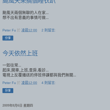
颱風天來搞個睡衣趴
颱風天兩個無聊的人在家...
想不出有意義的事情可做...
Peter Fu
於
凌晨12:00
2 則留言:
分享
今天依然上班
一如往常...
起床,開車,上班,查房,看診...
電視上反覆播送的停班停課都與我們無關...
Peter Fu
於
凌晨12:00
4 則留言:
分享
2009年8月6日 星期四