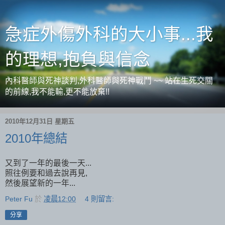
急症外傷外科的大小事...我
的理想,抱負與信念
內科醫師與死神談判,外科醫師與死神戰鬥 ~~ 站在生死交關
的前線,我不能輸,更不能放棄!!
2010年12月31日 星期五
2010年總結
又到了一年的最後一天...
照往例要和過去說再見,
然後展望新的一年...
Peter Fu
於
凌晨12:00
4 則留言:
分享