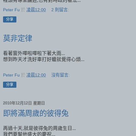
裡頭有專業論述,也有對時政的看法...
Peter Fu
於
凌晨12:00
2 則留言:
分享
莫非定律
看著窗外嘩啦嘩啦下著大雨...
想到昨天才洗好車打好蠟就覺得心煩...
Peter Fu
於
凌晨12:00
沒有留言:
分享
2010年12月12日 星期日
即將滿周歲的彼得兔
再過十天,就是彼得兔的周歲生日...
我們要幫他盛大的慶祝...