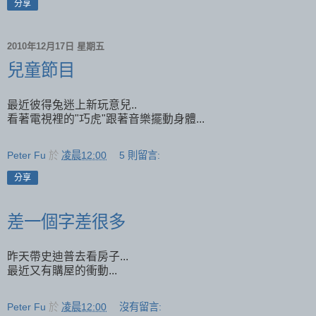
分享
2010年12月17日 星期五
兒童節目
最近彼得兔迷上新玩意兒..
看著電視裡的"巧虎"跟著音樂擺動身體...
Peter Fu
於
凌晨12:00
5 則留言:
分享
差一個字差很多
昨天帶史迪普去看房子...
最近又有購屋的衝動...
Peter Fu
於
凌晨12:00
沒有留言: