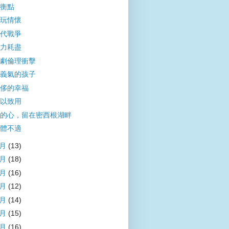
衡點
玩情懷
代戰爭
力耗盡
劇倫理衝擊
義氣的孩子
侈的幸福
以致用
的心，留在密西根湖畔
體不適
7月
(13)
6月
(18)
5月
(16)
4月
(12)
3月
(14)
2月
(15)
1月
(16)