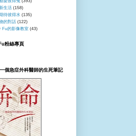
都愛彼得兔
(393)
新生活
(158)
期待彼得水
(135)
物的對話
(122)
er Fu的影像教室
(43)
r Fu粉絲專頁
一個急症外科醫師的生死筆記