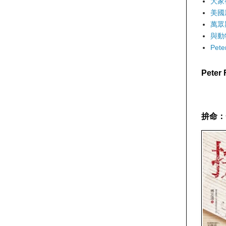
大家
美國
萬眾
與動
Pet
Pete
拚命：