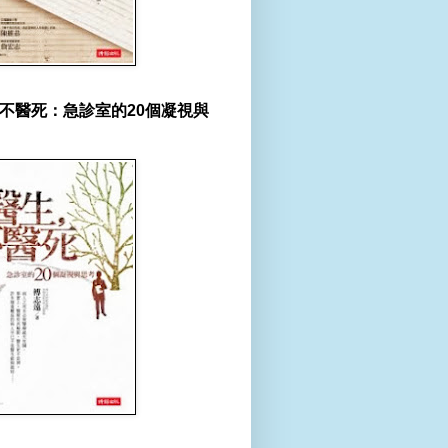
不醫死：急診室的20個凝視與