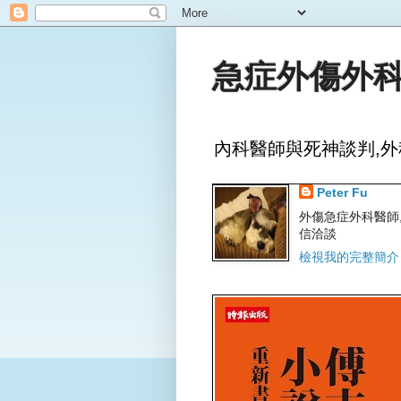
急症外傷外科
內科醫師與死神談判,外
Peter Fu
外傷急症外科醫師,文字
信洽談
檢視我的完整簡介