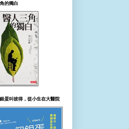
角的獨白
銀蛋叫彼得，從小生在大醫院