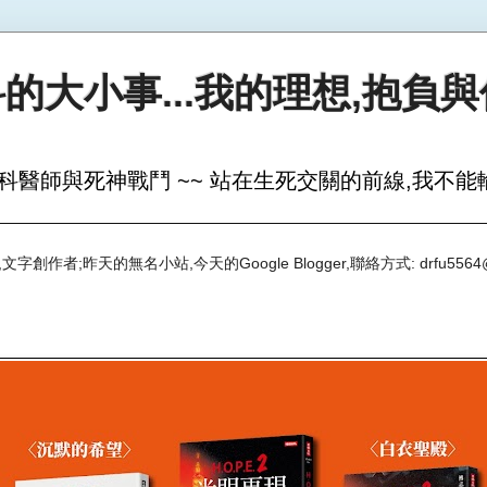
的大小事...我的理想,抱負
科醫師與死神戰鬥 ~~ 站在生死交關的前線,我不能輸
創作者;昨天的無名小站,今天的Google Blogger,聯絡方式: drfu5564