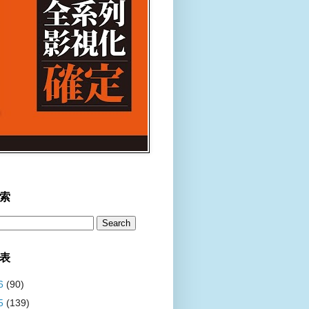
索
表
6
(90)
5
(139)