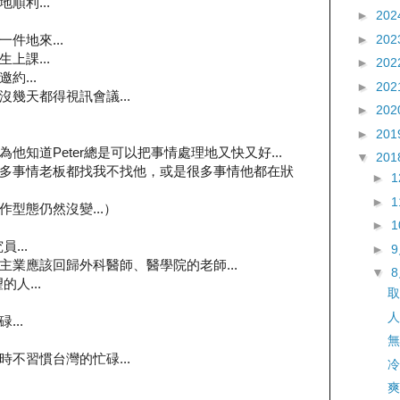
順利...
►
202
►
202
件地來...
上課...
►
202
約...
►
202
幾天都得視訊會議...
►
202
►
201
知道Peter總是可以把事情處理地又快又好...
▼
201
多事情老板都找我不找他，或是很多事情他都在狀
►
►
型態仍然沒變...）
►
...
►
業應該回歸外科醫師、醫學院的老師...
▼
人...
取
人
..
無
不習慣台灣的忙碌...
冷
爽