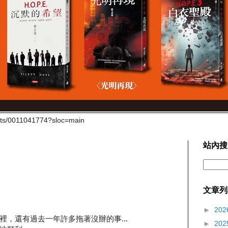
cts/0011041774?sloc=main
站內搜
文章列
►
202
，還有過去一年許多拖著沒辦的事...
►
202