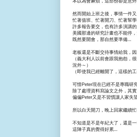
本以為會麻煩，這部份卻是意外地
然而開始上班之後，事情一件又一
忙著值班、忙著開刀、忙著幫學生
許多報告要交，也有許多演講的邀
美國那邊的研究計畫也不能停，沒
既然要開會，那自然要準備...
老板還是不斷交待事情給我，因為他
（義大利人以前會跟我抱怨，很
況外～）
（即使我已經離開了，這樣的工作
可惜Peter現在已經不是專職研究員
除了處理資料寫論文之外，其實主
偏偏Peter又是不習慣讓人家失望的
所以白天開刀，晚上回家繼續忙碌.
不知道是不是年紀大了，還是一時
這陣子真的覺得好累...