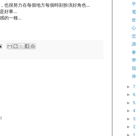
平
，也很努力在每個地方每個時刻扮演好角色...
好事...
電
的一種...
世
心
悲
講
奢
學
我
身
►
►
►
►
!
►
►
►