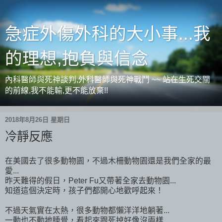
急症外傷外科的大小事...我
的理想,抱負與信念
內科醫師與死神談判,外科醫師與死神戰鬥 ~~ 站在生死交關
的前線,我不能輸,更不能放棄!!
2018年8月26日 星期日
冷靜反應
在美國去了很多動物園，不過木柵動物園還是我們全家的最
愛...
昨天難得的假日，Peter Fu又帶著全家去動物園...
知道這個決定時，孩子們都開心地歡呼起來！
不過天氣實在太熱，很多動物都懶洋洋地躺著...
一動也不動地睡覺，看起來跟死掉好像沒兩樣...