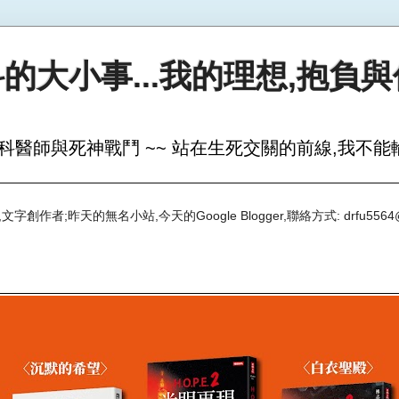
的大小事...我的理想,抱負
科醫師與死神戰鬥 ~~ 站在生死交關的前線,我不能輸
創作者;昨天的無名小站,今天的Google Blogger,聯絡方式: drfu5564