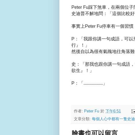
Peter Fu踩下煞車，在兩個位子間
史迪普不解地問：「這個比較好
事實上Peter Fu停車有一
P：「我跟你講一句成語，可以
行』！」
然後自以為很有氣魄地往角落難停
史：「那我也跟你講一句成語，
欲生』！」
P：「................」
作者:
Peter Fu
於
下午6:51
文章分類:
每個人心中都有一隻史迪
臉書也可以留言