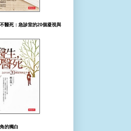
不醫死：急診室的20個凝視與
角的獨白