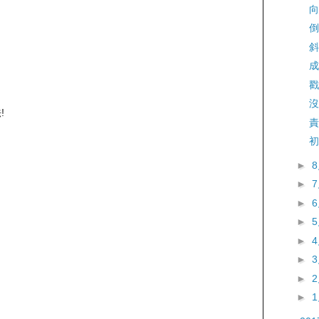
向
倒
斜
成
戳
沒
!
責
初
►
►
►
►
►
►
►
►