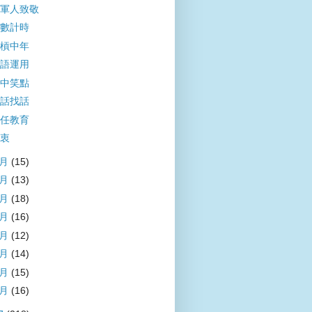
軍人致敬
數計時
槓中年
語運用
中笑點
話找話
任教育
衷
8月
(15)
7月
(13)
6月
(18)
5月
(16)
4月
(12)
3月
(14)
2月
(15)
1月
(16)