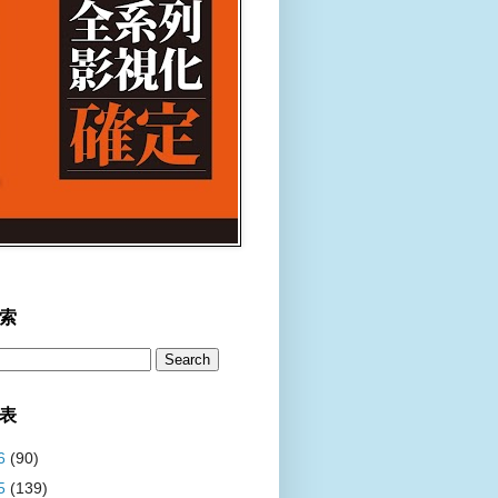
索
表
6
(90)
5
(139)