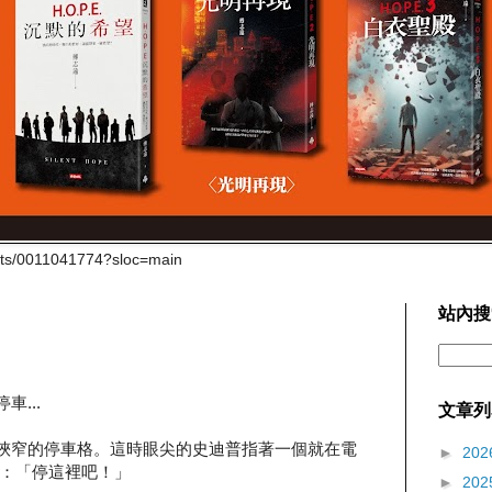
cts/0011041774?sloc=main
站內搜
車...
文章列
角落很狹窄的停車格。這時眼尖的史迪普指著一個就在電
►
202
：「停這裡吧！」
►
202