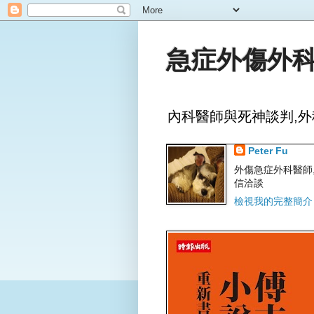
急症外傷外科
內科醫師與死神談判,外
Peter Fu
外傷急症外科醫師,文字
信洽談
檢視我的完整簡介