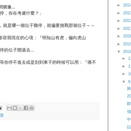
►
202
猶豫...
►
202
停，你在考慮什麼？」
►
202
個習慣，就是哪一個位子難停，就偏要挑戰那個位子～～
►
202
►
202
形容我現在的心境：『明知山有虎，偏向虎山
►
201
的位子開過去...
▼
201
►
等你停不進去或是刮到車子的時候可以用：『痛不
►
►
▼
旅
2
即
強
普
中
以