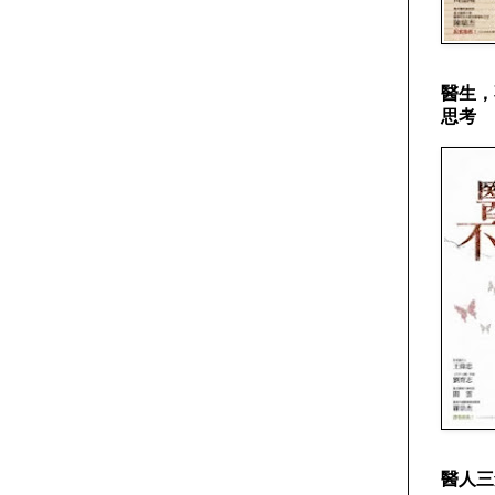
醫生，
思考
醫人三