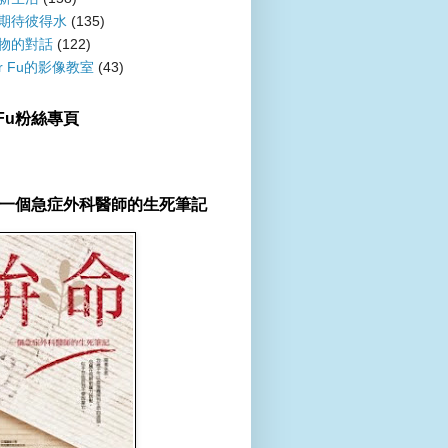
期待彼得水
(135)
物的對話
(122)
er Fu的影像教室
(43)
r Fu粉絲專頁
一個急症外科醫師的生死筆記