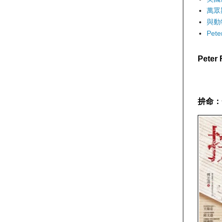
萬眾
與動
Pet
Pete
拚命：