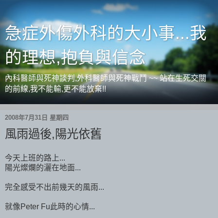
急症外傷外科的大小事...我
的理想,抱負與信念
內科醫師與死神談判,外科醫師與死神戰鬥 ~~ 站在生死交關
的前線,我不能輸,更不能放棄!!
2008年7月31日 星期四
風雨過後,陽光依舊
今天上班的路上...
陽光燦爛的灑在地面...
完全感受不出前幾天的風雨...
就像Peter Fu此時的心情...