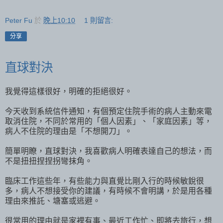
Peter Fu
於
晚上10:10
1 則留言:
分享
直球對決
我覺得這樣很好，明確的拒絕很好。
今天收到系統信件通知，有個預定住院手術的病人主動來電
取消住院，不同於常用的「個人因素」、「家庭因素」等，
病人不住院的理由是「不想開刀」。
簡單明瞭，直球對決，我喜歡病人明確表達自己的想法，而
不是扭扭捏捏拐彎抹角。
臨床工作這些年，有些能力與直覺比剛入行的時候敏銳很
多，病人不想接受你的建議，有時候不會明講，於是用各種
理由來推託、塘塞或逃避。
很常用的理由就是家裡有事、最近工作忙、即將去旅行，想