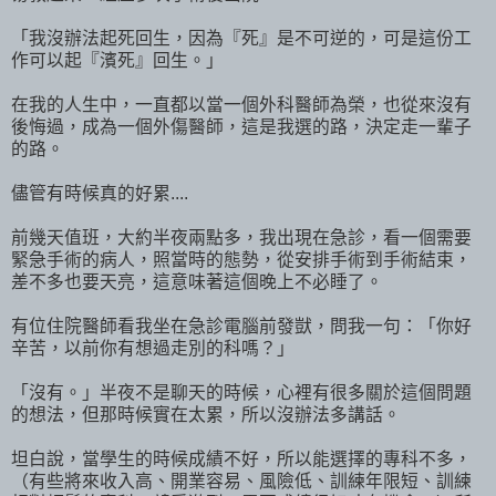
「我沒辦法起死回生，因為『死』是不可逆的，可是這份工
作可以起『濱死』回生。」
在我的人生中，一直都以當一個外科醫師為榮，也從來沒有
後悔過，成為一個外傷醫師，這是我選的路，決定走一輩子
的路。
儘管有時候真的好累....
前幾天值班，大約半夜兩點多，我出現在急診，看一個需要
緊急手術的病人，照當時的態勢，從安排手術到手術結束，
差不多也要天亮，這意味著這個晚上不必睡了。
有位住院醫師看我坐在急診電腦前發獃，問我一句：「你好
辛苦，以前你有想過走別的科嗎？」
「沒有。」半夜不是聊天的時候，心裡有很多關於這個問題
的想法，但那時候實在太累，所以沒辦法多講話。
坦白說，當學生的時候成績不好，所以能選擇的專科不多，
（有些將來收入高、開業容易、風險低、訓練年限短、訓練