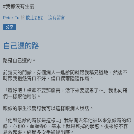
#我都沒有生氣
Peter Fu
於
晚上7:57
沒有留言:
分享
自己選的路
路是自己選的。
前幾天的門診，有個病人一進診間就跟我稱兄道地，然後不
時跟我抱怨胃口不好，傷口偶爾隱隱作痛。
「還好吧！標準不要那麼高，活下來要感恩了～」我也向哥
們一樣跟他哈啦。
跟診的學生很驚訝我可以這樣跟病人說話。
「他到急診的時候是這樣...」我點開去年他被送來急診時的紀
錄，心跳0，血壓零0，基本上就是死掉的狀態。後來好不容
易救起來，經歷多次手術後出院。