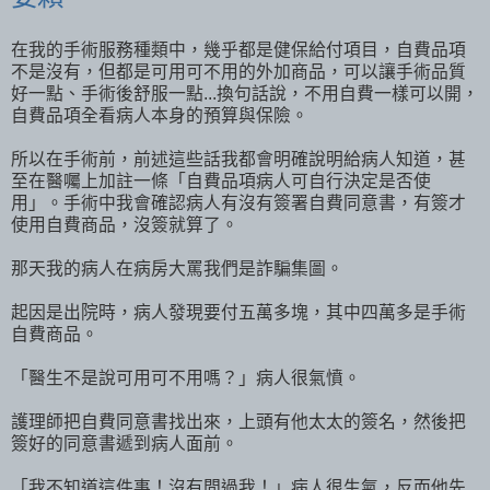
在我的手術服務種類中，幾乎都是健保給付項目，自費品項
不是沒有，但都是可用可不用的外加商品，可以讓手術品質
好一點、手術後舒服一點...換句話說，不用自費一樣可以開，
自費品項全看病人本身的預算與保險。
所以在手術前，前述這些話我都會明確說明給病人知道，甚
至在醫囑上加註一條「自費品項病人可自行決定是否使
用」。手術中我會確認病人有沒有簽署自費同意書，有簽才
使用自費商品，沒簽就算了。
那天我的病人在病房大罵我們是詐騙集圖。
起因是出院時，病人發現要付五萬多塊，其中四萬多是手術
自費商品。
「醫生不是說可用可不用嗎？」病人很氣憤。
護理師把自費同意書找出來，上頭有他太太的簽名，然後把
簽好的同意書遞到病人面前。
「我不知道這件事！沒有問過我！」病人很生氣，反而他先