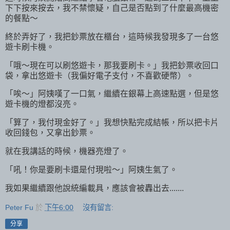
下下按來按去，我不禁懷疑，自己是否點到了什麼最高機密
的餐點～
終於弄好了，我把鈔票放在櫃台，這時候我發現多了一台悠
遊卡刷卡機。
「哦～現在可以刷悠遊卡，那我要刷卡。」我把鈔票收回口
袋，拿出悠遊卡（我偏好電子支付，不喜歡硬幣）。
「唉～」阿姨嘆了一口氣，繼續在銀幕上高速點選，但是悠
遊卡機的燈都沒亮。
「算了，我付現金好了。」我想快點完成結帳，所以把卡片
收回錢包，又拿出鈔票。
就在我講話的時候，機器亮燈了。
「吼！你是要刷卡還是付現啦～」阿姨生氣了。
我如果繼續跟他說統編載具，應該會被轟出去.......
Peter Fu
於
下午6:00
沒有留言:
分享