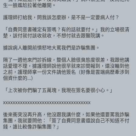
生一臉尷尬拉著他離開。
護理師打給我，問我該怎麼辦，是不是一定要病人付？
「自費同意書確定有簽嗎？有的話就要付。」我的立場很清
楚，該付就付該收就收，不想付就去跟醫院講。
據說病人離開前憤怒地大罵我們是詐騙集團。
隔了一週他來門診拆線，整個人臉很臭態度很差，我跟他講
話愛理不理，據護理師說他很早就來診間報到，還沒輪到他
之前，護理師拿一份文件請他簽名（好像是雲端病歷牽涉到
個資什麼的...）
「上次被你們騙了五萬塊，我現在簽名要很小心。」
xxxxxxxxxxxxxxxxxxxxxxxxxxxxxxxxxxxx
後來衝突沒再升高，他沒跟我講什麼，如果他還要罵我詐騙
集團，我就要問他：「簽了自費同意書還說自己不知道不付
錢，誰比較像詐騙集團？」