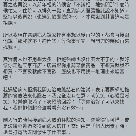
要之後再說，以前年輕的時候會「不識相」地追問那什麼時
候忙完，住院可以排久一點，直到病人繼續推託說不知道，
堅持以後再說（也遇到過翻臉的～），才意識到其實這就是
拒絕。
所以我現在遇到病人說家裡有事想以後再說的，都會直接跟
他說「那我就不再約門診，等你事忙完，想開刀的時候再來
找我。」
其實病人也不用想太多，拒絕醫師也沒什麼大不了的，就好
像你走進某家商店，店員跟你推薦某個商品，不想買就說不
想買，不喜歡就說不喜歡，應該也不用找一堆理由來塘塞
吧！
我遇過病人拒絕我開刀治療膽結石的建議，表示要照網紅推
薦的食療法來化膽石，我完全沒有在意，就笑笑（心裡是嘲
笑）地幫他取消了下次預約回診：「等你治好了可以來找
我，我們排個超音波看看有沒有效～」
剛入行的時候接到病人取消住院的通知，會覺得很可惜，或
是玻璃心難過沒得到病人信任，當理由是「個人因素」時，
還會打電話去問發生了什麼事...