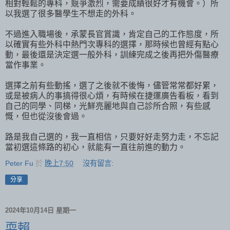
相對輕鬆的專科，競爭激烈，需要成績很好才有機會。）所
以我選了很多醫學生不想走的外科。
不過進入職場後，承蒙長官賞識，肯定自己的工作態度，所
以確實有些外科中熱門次專科的選擇，那時候也曾經有點心
動，最後還是決定選一般外科，訓練完成之後再把外傷醫療
當作事業。
選擇之前有些動搖，選了之後就不後悔，儘管常常都好累，
或是被病人的事搞得很心煩，有時候在捷運廣告看板，看到
自己的同學、同梯，光鮮亮麗地與自己診所合照，有些感
慨，但也從沒後會過。
路是我自己選的，我一直相信，只要好好走努力走，不忘記
當初選這條路的初心，就能有一直往前進的動力。
Peter Fu
於
晚上7:50
沒有留言:
分享
2024年10月14日 星期一
耍賴