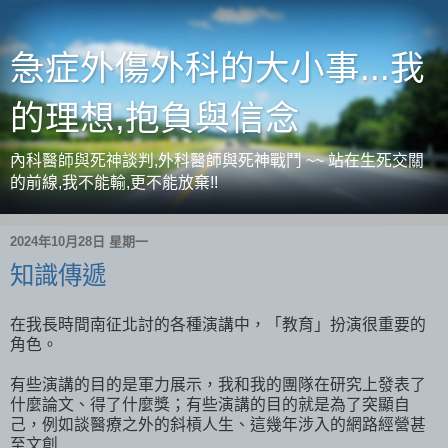
急症外傷外科的大小事...我
的理想,抱負與信念
內科醫師與死神談判,外科醫師與死神戰鬥 ~~ 站在生死交關
的前線,我不能輸,更不能放棄!!
2024年10月28日 星期一
知識傳遞
在我長時間南征北討的各種演講中，「教育」扮演很重要的
角色。
有些演講的目的是軍力展示，我和我的團隊在研究上發表了
什麼論文、得了什麼獎；有些演講的目的就是為了突顯自
己，例如談醫療之外的斜槓人生、這幾年涉入的網路經營甚
至文創...