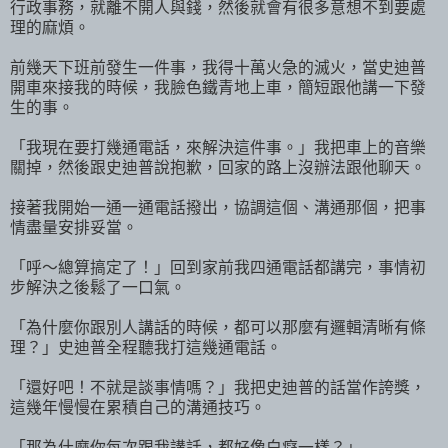
行政事務，就離不開人與錢，然後就會有很多意想不到要處
理的麻煩。
前幾天下班前發生一件事，我得十萬火急的滅火，當史迪普
開車來接我的時候，我臉色鐵青地上車，簡短跟他講一下發
生的事。
「我現在要打幾通電話，來解決這件事。」我把車上的音樂
關掉，然後跟史迪普說抱歉，回家的路上沒辦法跟他聊天。
接著我開始一通一通電話撥出，協調這個、溝通那個，把事
情盡量安排妥當。
「呼～總算搞定了！」回到家前我四通電話都講完，事情初
步解決之後鬆了一口氣。
「為什麼你跟別人講話的時候，都可以那麼有邏輯清晰有條
理？」史迪普全程聽我打這幾通電話。
「還好吧！不就是談事情嗎？」我把史迪普的話當作誇獎，
這幾年慢慢在累積自己的溝通技巧。
「那為什麼你每次跟我講話，都好像白癡一樣？」