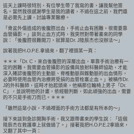
這天上課時很特別，有位學生帶了我寫的書，讓我幫他簽
名。當然我很感謝學生是我的讀者，不過在這之前，我們還
是必需先上課，討論專業醫療。
「骨盆外傷造成的後腹腔出血，手術止血有困難，很需要靠
血管攝影。」談到止血方式時，我突然對帶著書來的同學
說：「後腹腔很難開刀，就算是Dr. J陸辰杰也沒辦法～」
說著我把H.O.P.E.拿過來，翻了裡頭某一頁：
＊＊＊「Dr. C，來自後腹腔的深層出血，單靠手術治療有一
定的困難。我需要血管攝影的設備與放射科醫師協助，才能
深入確認後腹腔的主動脈、脊椎動脈與髂動脈的出血情形，
必要時使用血管內治療將受損的血管栓塞止血。」被稱作Dr.
J的外科醫師，這時才抬起頭來，他稱那位輪椅上男子「Dr.
C」，並說明他的計畫，依經驗判斷，如此頑強的出血，需要
的不只是手術刀而已。＊＊＊
「雖然這是小說，不過裡面的手術方法都是有所本的～」
接下來談到急診開胸手術，我又跟帶書來的學生說：「這個
陸辰杰在救護車上就做過了。」接著我把H.O.P.E.2拿過來，
又翻了其中一頁：