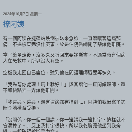
2024年10月7日 星期一
撩阿姨
有一個阿姨在捷運站跌倒被送來急診，一直嚷嚷著這痛那
痛，不過檢查完沒什麼事，於是住院醫師開了藥讓他離院。
拿了藥單走後，沒多久又折回來要診斷書，不過當時有個病
人在急救中，所以沒人有空。
空檔我走回自己座位，聽到他在問護理師還要等多久。
「我先幫你處理！馬上就好！」與其讓他一直問護理師，還
不如快點弄一弄讓他離開。
「我這邊、這邊，還有這邊都有撞到....」阿姨怕我漏寫了診
斷令她權益受損。
「沒關係，你一個一個講，你一邊講我一邊打字，這樣就不
會漏掉了。」反正我打字很快，所以我乾脆讓他坐到我旁
邊，一起確認診斷書內容。