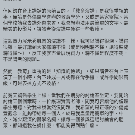
但回歸在台上講話的原始目的，「教育演講」是我很重視的
事，無論是外傷醫學會辦的教育學分，又或是某家醫院、某
個學校請我去講外傷處置，我會想辦法用最簡單的文字、最
精美的投影片，讓讀者從演講中獲得一些收穫。
這跟軍力展示秀肌肉的演講不一樣，我可以講得很深、講得
很難，最好講到大家都聽不懂（或是明明聽不懂，還得裝成
聽得懂～），反正我就盡量展現實力，聽不懂是程度不夠，
不是講者的問題...
然而「教育」重視的是「知識的傳遞」，如果講者在台上表
演了一個小時，台下睡成一片或都在滑手機，或許學問很高
級，可是表達方式不及格。
前幾天幫醫學生上課，當我們在病房的討論室坐定，要開始
討論某個個案時，一位護理實習老師，問我可否讓他的護理
學生旁聽。對我來說當然沒問題，我希望的是正確的外傷處
置觀念，能夠帶給每一個人。於是我盡量用簡單的字、中
文、減少艱深的醫學名詞，讓每一個參與這場討論會的聽
眾，都知道我在說什麼，都能夠得到點什麼。