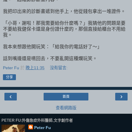
我把印出來的診斷書遞到他手上，他從錢包拿出一堆證件。
「小哥，謝啦！那我需要給你什麼嗎？」我猜他的問題是要
不要給我健保卡還是身份證什麼的，那個直接給櫃台不用給
我。
我本來想跟他開玩笑：「給我你的電話好了～」
話到嘴邊還是嚥回去，不要亂開這種爛玩笑。
Peter Fu
於
晚上11:35
沒有留言:
分享
‹
›
首頁
查看網路版
PETER FU:外傷急症外科醫師,文字創作者
Peter Fu