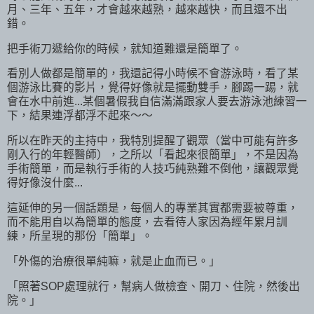
月、三年、五年，才會越來越熟，越來越快，而且還不出
錯。
把手術刀遞給你的時候，就知道難還是簡單了。
看別人做都是簡單的，我還記得小時候不會游泳時，看了某
個游泳比賽的影片，覺得好像就是擺動雙手，腳踢一踢，就
會在水中前進...某個暑假我自信滿滿跟家人要去游泳池練習一
下，結果連浮都浮不起來～～
所以在昨天的主持中，我特別提醒了觀眾（當中可能有許多
剛入行的年輕醫師），之所以「看起來很簡單」，不是因為
手術簡單，而是執行手術的人技巧純熟難不倒他，讓觀眾覺
得好像沒什麼...
這延伸的另一個話題是，每個人的專業其實都需要被尊重，
而不能用自以為簡單的態度，去看待人家因為經年累月訓
練，所呈現的那份「簡單」。
「外傷的治療很單純嘛，就是止血而已。」
「照著SOP處理就行，幫病人做檢查、開刀、住院，然後出
院。」