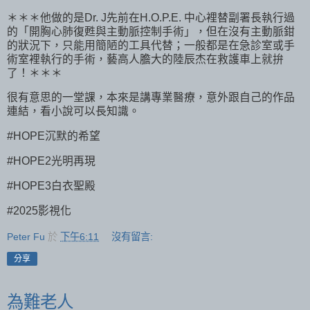
＊＊＊他做的是Dr. J先前在H.O.P.E. 中心裡替副署長執行過
的「開胸心肺復甦與主動脈控制手術」，但在沒有主動脈鉗
的狀況下，只能用簡陋的工具代替；一般都是在急診室或手
術室裡執行的手術，藝高人膽大的陸辰杰在救護車上就拚
了！＊＊＊
很有意思的一堂課，本來是講專業醫療，意外跟自己的作品
連結，看小說可以長知識。
#HOPE沉默的希望
#HOPE2光明再現
#HOPE3白衣聖殿
#2025影視化
Peter Fu
於
下午6:11
沒有留言:
分享
為難老人