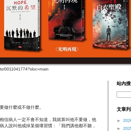
cts/0011041774?sloc=main
站內搜
要做什麼或不做什麼。
文章列
相信病人一定不會不知道，我就算叫他不要做，他
►
202
病人說叫他戒掉某個壞習慣：「我們講他都不聽，
►
202