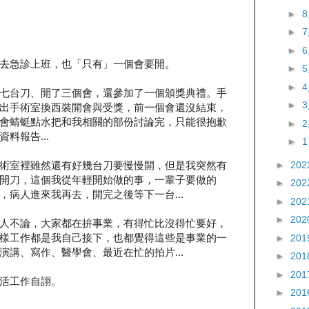
►
►
►
去急診上班，也「只有」一個會要開。
►
►
七台刀、開了三個會，還參加了一個頒獎典禮。手
►
出手術室換西裝開會與受獎，前一個會還沒結束，
會蜻蜓點水把和我相關的部份討論完，只能很抱歉
►
料報告...
►
►
202
術室裡雖然還有好幾台刀要慢慢開，但是我突然有
開刀，這個我從年輕開始做的事，一輩子要做的
►
202
病人進來我再去，開完之後等下一台...
►
202
►
202
人不論，大家都在拚事業，有得忙比沒得忙要好，
樣工作都是我自己接下，也都覺得這些是事業的一
►
201
講、寫作、醫學會、最近在忙的拍片...
►
201
►
201
活工作自詡。
►
201