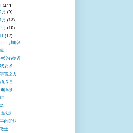
4
(144)
12月
(9)
11月
(13)
10月
(10)
9月
(12)
不可以喝酒
氣
生沒有捷徑
我要求
宇宙之力
語溝通
通障礙
吧
款
然來訪
事的開始
教士