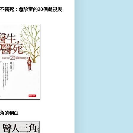
不醫死：急診室的20個凝視與
角的獨白