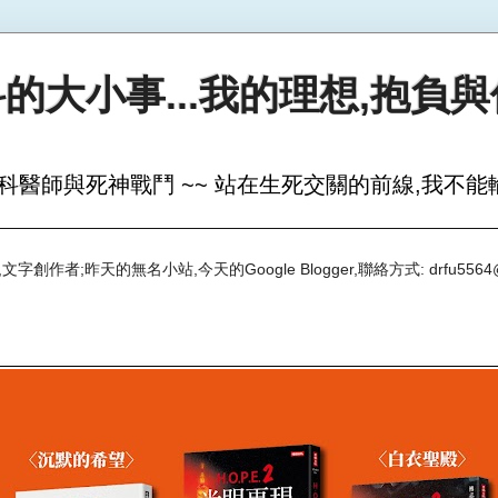
的大小事...我的理想,抱負
科醫師與死神戰鬥 ~~ 站在生死交關的前線,我不能輸
創作者;昨天的無名小站,今天的Google Blogger,聯絡方式: drfu5564