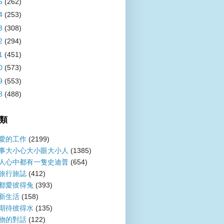
5
(262)
4
(253)
3
(308)
2
(294)
1
(451)
0
(573)
9
(553)
8
(488)
類
愛的工作
(2199)
事大小心大小眼大小人
(1385)
人心中都有一隻史迪普
(654)
旅行旅誌
(412)
都愛彼得兔
(393)
新生活
(158)
期待彼得水
(135)
物的對話
(122)