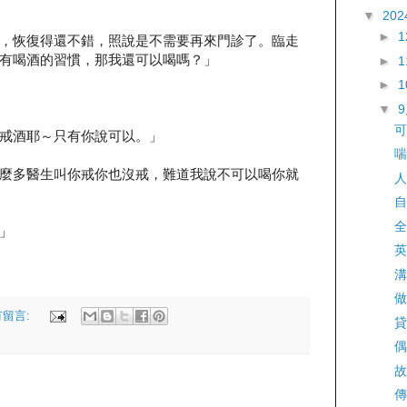
▼
202
►
，恢復得還不錯，照說是不需要再來門診了。臨走
有喝酒的習慣，那我還可以喝嗎？」
►
►
▼
可
戒酒耶～只有你說可以。」
喘
麼多醫生叫你戒你也沒戒，難道我說不可以喝你就
人
自
全
」
英
溝
做
有留言:
貸
偶
故
傳