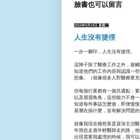
臉書也可以留言
2024年9月24日 星期二
人生沒有捷徑
一步一腳印，人生沒有捷徑。
這陣子除了醫療工作之外，接觸
知道他們的工作內容與認識一些
想像。（就像很多人對醫療業充
但每個行業都有一個共通點：要
以及眉眉角角，這些能力不會一
知道每件事該怎麼做，即便慢慢
基層在搞什麼，並有解決問題的能
就像我現在雖然算是資深主治醫
年我也走過年輕醫師走的路，他
出現需要我處理的時候，我可以