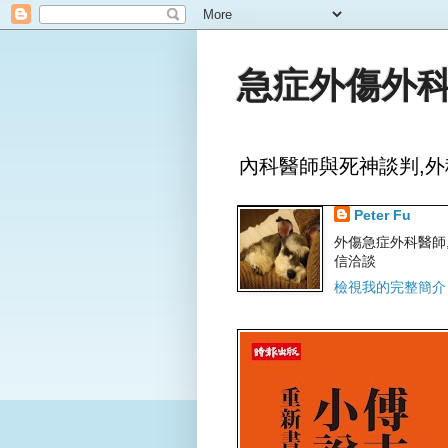
急症外傷外科
內科醫師與死神談判,外
Peter Fu
外傷急症外科醫師,文字
信洽談
檢視我的完整簡介