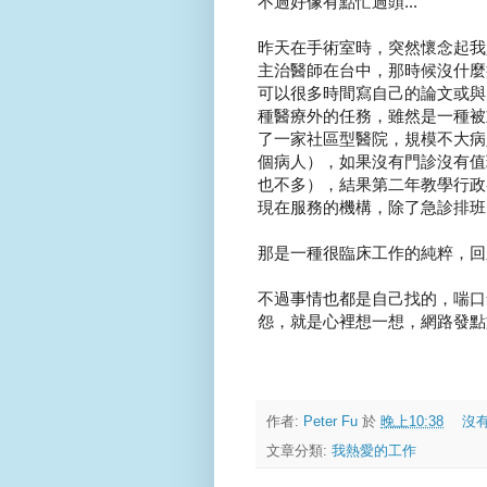
不過好像有點忙過頭...
昨天在手術室時，突然懷念起我
主治醫師在台中，那時候沒什麼
可以很多時間寫自己的論文或與
種醫療外的任務，雖然是一種被
了一家社區型醫院，規模不大病
個病人），如果沒有門診沒有值
也不多），結果第二年教學行政
現在服務的機構，除了急診排班，
那是一種很臨床工作的純粹，回
不過事情也都是自己找的，喘口
怨，就是心裡想一想，網路發點
作者:
Peter Fu
於
晚上10:38
沒
文章分類:
我熱愛的工作