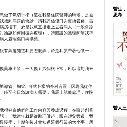
醫生，
思考
患做了氣切手術（這在我當住院醫師的時候，是被
我接到病房的會診，請我評估傷口與更換管路。當
病房樓下，於是我就直接走上去看病人（一般會診
討論該如何回覆與處理），請照護的護理師幫我準
病人處理傷口與換藥。
很有興趣知道我要怎麼弄，於是我就帶著他做一
換藥車出發，一天換五六個很正常，所以這對我來
脈導管、胸管...各式各樣的外科處置，因為我從住
，時至今日急診病人需要，我馬上就能處理，住院
。
醫人三
我很好奇他們的工作內容與養成過程，在聊起創業
話：「我當年就是從助理做起，跟在師父旁邊，我
慢慢學，十幾年後才會知道這個行業的大小事，所