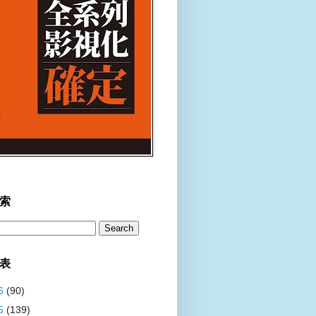
索
表
6
(90)
5
(139)