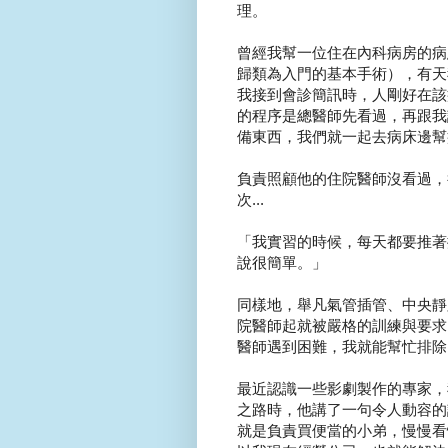
理。
曾經我幫一位住在內科病房的病
歸類為入門的基本手術），有天
我接到會診簡訊時，人剛好在該
的程序是總醫師先看過，再跟我
備東西，我們就一起去病床邊幫
負責照顧他的住院醫師沒看過，
次...
「我實習的時候，每天都要推著
說很簡單。」
同樣地，舉凡氣管插管、中央靜
院醫師起就被嚴格的訓練與要求
醫師遇到困難，我就能幫忙排除
最近認識一些影劇製作的專家，
之路時，他講了一句令人動容的
就是負責買便當的小弟，慢慢看