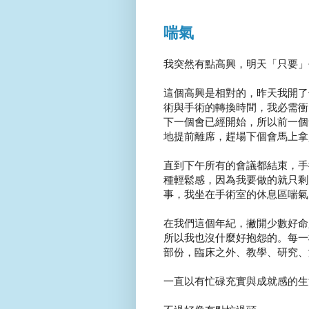
喘氣
我突然有點高興，明天「只要」
這個高興是相對的，昨天我開了
術與手術的轉換時間，我必需衝
下一個會已經開始，所以前一個
地提前離席，趕場下個會馬上拿資
直到下午所有的會議都結束，手
種輕鬆感，因為我要做的就只剩
事，我坐在手術室的休息區喘氣，
在我們這個年紀，撇開少數好命
所以我也沒什麼好抱怨的。每一
部份，臨床之外、教學、研究、演
一直以有忙碌充實與成就感的生