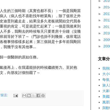
►
201
►
201
人生的三個時期（其實也都不長）：一個是我剛當
►
201
病人（病人也不喜歡找年輕菜鳥），除了值班之外
►
201
史迪普到處走走，結果沒多久老板就開始交代我各
重視的肯定，可是就是忙起來了；一個是我後來到
►
201
人不多，我剛去的時候每天只要查房十分鐘（沒幾
►
201
班就等於下班了～（門診也掛不到幾個，值班電話
►
200
各種事情樣樣多起來；第三個就是十多年前我剛回
►
200
我幾乎沒有其他事...
歸一個醫師的原始任務。
文章分
氣後再上，在我還能拚的時候繼續努力。至於抱
我熱
文，向朋友討個拍罷了～
大小
每個
旅人
大家
有留言:
美國
萬眾
與動