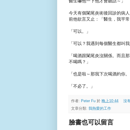
醫生嚇他一下他才會聽話～」
今天有個闌尾炎術後回診的病人
前他欲言又止：「醫生，我平常
「可以。」
「可以？我遇到每個醫生都叫我
「喝酒跟闌尾炎沒關係。而且那
不喝嗎？」
「也是啦～那我下次喝酒約你。
「不必了。」
作者:
Peter Fu
於
晚上10:44
沒
文章分類:
我熱愛的工作
臉書也可以留言