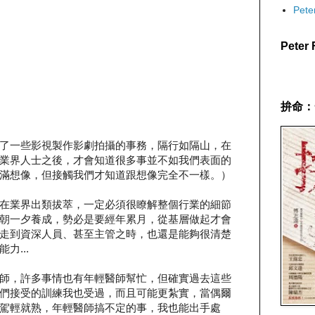
Pet
Pete
拚命：
了一些影視製作影劇拍攝的事務，隔行如隔山，在
業界人士之後，才會知道很多事並不如我們表面的
滿想像，但接觸我們才知道跟想像完全不一樣。）
在業界出類拔萃，一定必須很瞭解整個行業的細節
朝一夕養成，勢必是要經年累月，從基層做起才會
走到資深人員、甚至主管之時，也還是能夠很清楚
力...
師，許多事情也有年輕醫師幫忙，但確實過去這些
們接受的訓練我也受過，而且可能更紮實，當偶爾
駕輕就熟，年輕醫師搞不定的事，我也能出手處