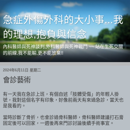
急症外傷外科的大小事...我
的理想,抱負與信念
內科醫師與死神談判,外科醫師與死神戰鬥 ~~ 站在生死交關
的前線,我不能輸,更不能放棄!!
2024年6月11日 星期二
會診藝術
有一天我在急診上班，有個自述「肢體受傷」的年輕人掛
號，我對這個名字有印象，好像前兩天有來過急診，當天也
是我看的。
當時診斷了骨折，也會診過骨科醫師，骨科醫師建議打石膏
固定後可以回家，一週後再來門診討論後續手術事宜。