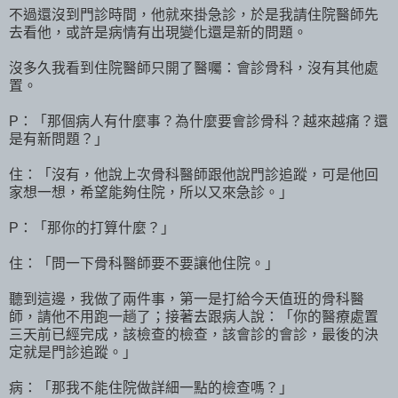
不過還沒到門診時間，他就來掛急診，於是我請住院醫師先
去看他，或許是病情有出現變化還是新的問題。
沒多久我看到住院醫師只開了醫囑：會診骨科，沒有其他處
置。
P：「那個病人有什麼事？為什麼要會診骨科？越來越痛？還
是有新問題？」
住：「沒有，他說上次骨科醫師跟他說門診追蹤，可是他回
家想一想，希望能夠住院，所以又來急診。」
P：「那你的打算什麼？」
住：「問一下骨科醫師要不要讓他住院。」
聽到這邊，我做了兩件事，第一是打給今天值班的骨科醫
師，請他不用跑一趟了；接著去跟病人說：「你的醫療處置
三天前已經完成，該檢查的檢查，該會診的會診，最後的決
定就是門診追蹤。」
病：「那我不能住院做詳細一點的檢查嗎？」