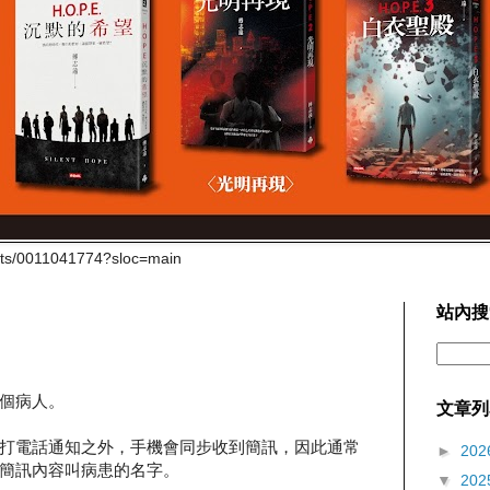
cts/0011041774?sloc=main
站內搜
個病人。
文章列
打電話通知之外，手機會同步收到簡訊，因此通常
►
202
簡訊內容叫病患的名字。
▼
202