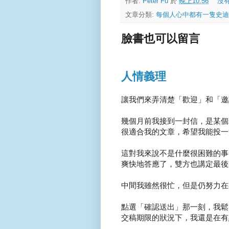
作者:
Peter Fu
於
晚上10:56
沒
文章分類:
每個人心中都有一隻史迪
臉書也可以留言
人情義理
讓我們來弄清楚「歡迎」和「邀
幾個月前我接到一封信，是某個
很適合我的文章，希望我能投一
這對我來說不是什麼很困難的事
爽快地答應了，雙方也講定最後
中間我雖然很忙，但是仍努力在
點選「確認送出」那一刻，我鬆
交稿期限的狀況下，我還是在有