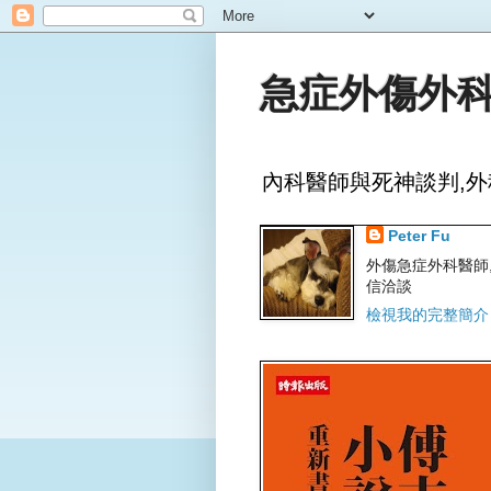
急症外傷外科
內科醫師與死神談判,外
Peter Fu
外傷急症外科醫師,文字
信洽談
檢視我的完整簡介