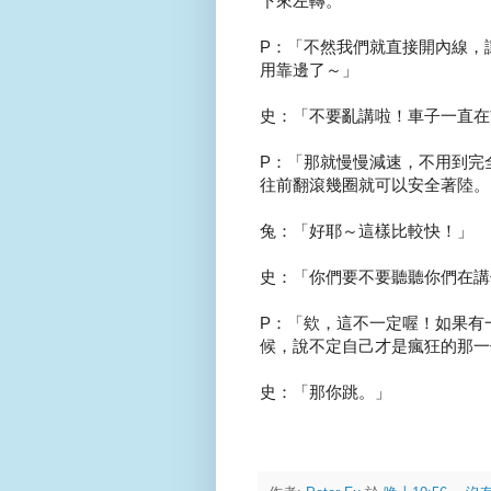
下來左轉。
P：「不然我們就直接開內線，
用靠邊了～」
史：「不要亂講啦！車子一直在
P：「那就慢慢減速，不用到完
往前翻滾幾圈就可以安全著陸。
兔：「好耶～這樣比較快！」
史：「你們要不要聽聽你們在講
P：「欸，這不一定喔！如果有
候，說不定自己才是瘋狂的那一
史：「那你跳。」