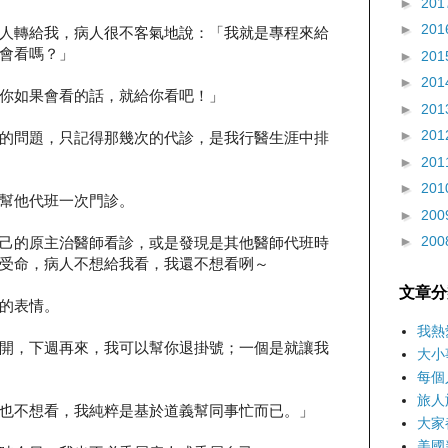
►
201
►
201
人轉給我，病人很不客氣地說：「我就是專程來給
會看嗎？」
►
201
►
201
你如果會看的話，就給你看吧！」
►
201
►
201
的問題，只記得那幾次的代診，是我行醫生涯中排
►
201
►
201
幫他代班一次門診。
►
200
►
200
己的原主治醫師看診，或是發現是其他醫師代班時
受命，病人不想給我看，我還不想看咧～
文章分
的表情。
我熱
開，下週再來，我可以幫你退掛號；一個是就讓我
大小
每個
旅人
也不想看，我純粹是基於道義幫同事忙而已。」
大家
美國