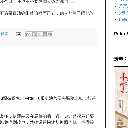
時今日，我也不必委屈病人或委屈自己。
萬眾
與動
不過是胃潰瘍術後追蹤而已），病人的兒子跟他說
Pet
Pete
有留言:
拚命：
Fu跟彼得兔。Peter Fu跟史迪普要去醫院上班，彼得
常多，捷運站又在馬路的另一邊。史迪普很為難要
以免擋到後車，然後還得快速切換回內線，準備接