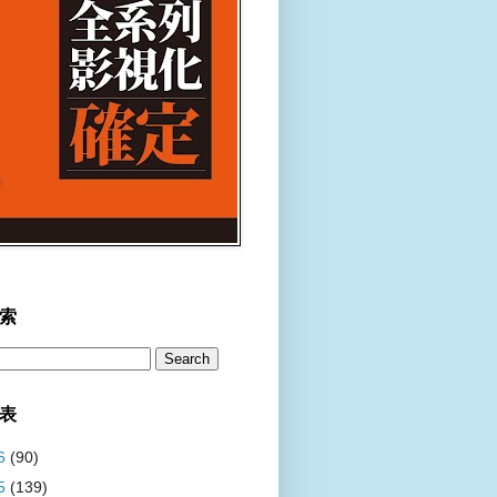
索
表
6
(90)
5
(139)