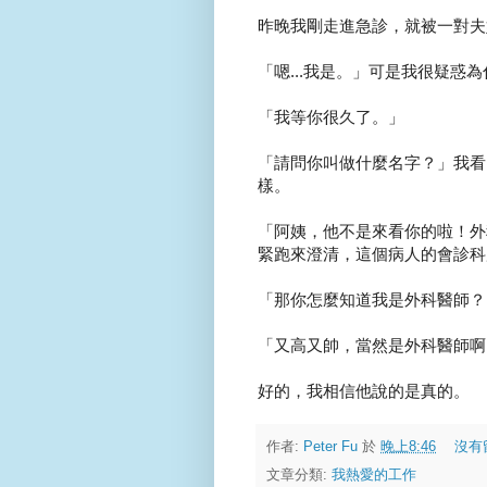
昨晚我剛走進急診，就被一對夫
「嗯...我是。」可是我很疑惑
「我等你很久了。」
「請問你叫做什麼名字？」我看
樣。
「阿姨，他不是來看你的啦！外
緊跑來澄清，這個病人的會診科
「那你怎麼知道我是外科醫師？
「又高又帥，當然是外科醫師啊
好的，我相信他說的是真的。
作者:
Peter Fu
於
晚上8:46
沒有
文章分類:
我熱愛的工作