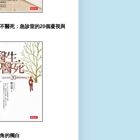
不醫死：急診室的20個凝視與
角的獨白