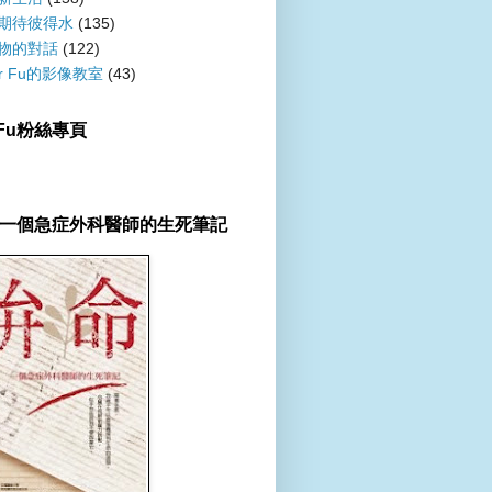
期待彼得水
(135)
物的對話
(122)
er Fu的影像教室
(43)
r Fu粉絲專頁
一個急症外科醫師的生死筆記