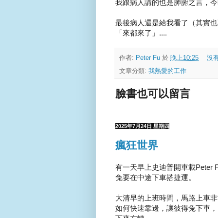
我跟病人講的也是肺腑之言，今
最後病人還是給我看了（其實也
「來都來了」....
作者:
Peter Fu
於
晚上10:25
沒
文章分類:
我熱愛的工作
臉書也可以留言
2025年7月24日 星期四
瘋狂世界
有一天早上史迪普開車載Peter 
兔要在中途下車搭捷運。
大清早的上班時間，馬路上車非
如何快速靠邊，讓彼得兔下車，