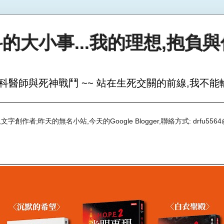
的大小事...我的理想,抱負
科醫師與死神戰鬥 ~~ 站在生死交關的前線,我不能輸
創作者;昨天的無名小站,今天的Google Blogger,聯絡方式: drfu5564