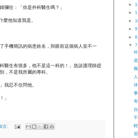
►
婦攔住：「你是外科醫生嗎？」
►
為什麼他知道我是。
►
►
►
▼
了手機簡訊的病患姓名，與眼前這個病人並不一
外
底
科醫生有很多，他不是這一科的！」急診護理師趕
瘋
別，不是我所屬的專科。
人
」我忍不住問他。
休
事
！」
有
自
不
輕
留言:
習