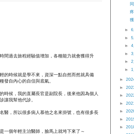
同
疼
獲
►
►
►
►
時間過去旅程經驗值增加，各種能力就會獲得升
►
►
輕的時候就是學不來，資深一點自然而然就具備
►
202
種發自內心的自信與底氣。
►
202
的時候，我的直屬長官是副院長，後來他因為個人
►
202
診讓我幫他代診。
►
202
►
202
名醫，所以很多病人慕他之名來掛號，也有很多長
►
201
►
201
是一個年輕主治醫師，臉馬上就垮下來了～