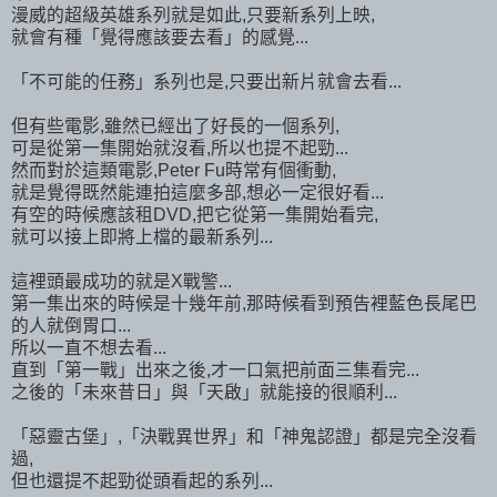
漫威的超級英雄系列就是如此,只要新系列上映,
就會有種「覺得應該要去看」的感覺...
「不可能的任務」系列也是,只要出新片就會去看...
但有些電影,雖然已經出了好長的一個系列,
可是從第一集開始就沒看,所以也提不起勁...
然而對於這類電影,Peter Fu時常有個衝動,
就是覺得既然能連拍這麼多部,想必一定很好看...
有空的時候應該租DVD,把它從第一集開始看完,
就可以接上即將上檔的最新系列...
這裡頭最成功的就是X戰警...
第一集出來的時候是十幾年前,那時候看到預告裡藍色長尾巴
的人就倒胃口...
所以一直不想去看...
直到「第一戰」出來之後,才一口氣把前面三集看完...
之後的「未來昔日」與「天啟」就能接的很順利...
「惡靈古堡」,「決戰異世界」和「神鬼認證」都是完全沒看
過,
但也還提不起勁從頭看起的系列...