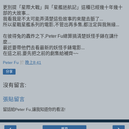
更別提「星際大戰」與「星艦迷航記」這種已經幾十年幾十
部的大故事...
我看我是不太可能弄清楚這些故事的來龍去脈了...
所以星戰星艦系列的電影,不管出再多集,都注定與我無緣...
在彼得兔的轟炸之下,Peter Fu總算搞清楚妖怪手錶在講什
麼...
最近要帶他們去看最新的妖怪手錶電影...
在這之前,要先把之前的劇集給補齊~~
Peter Fu
於
晚上8:41
分享
沒有留言:
張貼留言
留話給Peter Fu,讓我知道你的看法!
‹
›
首頁