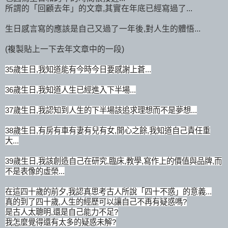
所謂的「回顧去年」的文章,其實在年底已經寫過了...
生日感言寫的應該是自己又過了一年後,對人生的體悟...
(複製貼上一下去年文章中的一段)
35歲生日,我知道能有今時今日要感謝上蒼...
36歲生日,我知道人生已經進入下半場...
37歲生日,我認知到人生的下半場該追求理想而不是夢想...
38歲生日,有房有車有妻有兒有女,開心之餘,我知道自己責任重
大...
39歲生日,我該創造自己在研究,臨床,教學,寫作上的價值與品牌,而
不是表像的虛榮...
在這四十歲的前夕,我認真思考古人所說「四十不惑」的意義...
真的到了四十歲,人生的經歷可以讓自己不再有疑惑嗎?
是古人太聰明,還是自己能力不足?
我怎麼覺得還有太多的疑惑未解?