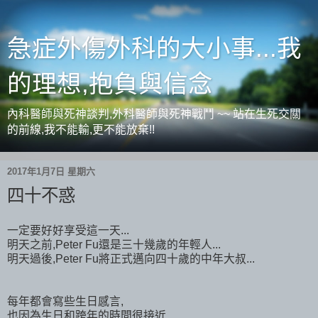
急症外傷外科的大小事...我
的理想,抱負與信念
內科醫師與死神談判,外科醫師與死神戰鬥 ~~ 站在生死交關
的前線,我不能輸,更不能放棄!!
2017年1月7日 星期六
四十不惑
一定要好好享受這一天...
明天之前,Peter Fu還是三十幾歲的年輕人...
明天過後,Peter Fu將正式邁向四十歲的中年大叔...
每年都會寫些生日感言,
也因為生日和跨年的時間很接近...