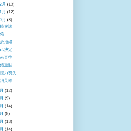
12月
(13)
11月
(12)
10月
(8)
時會診
倦
於拒絕
己決定
來直往
錯重點
憶力喪失
消英雄
9月
(12)
8月
(9)
7月
(14)
6月
(8)
5月
(13)
4月
(14)