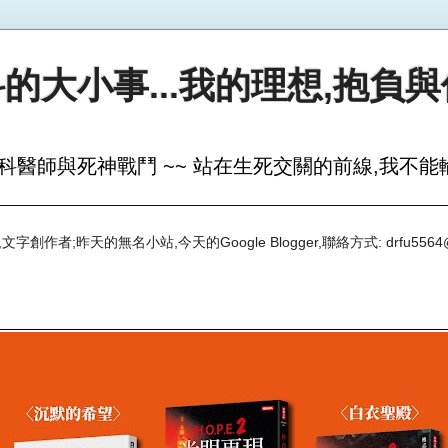
的大小事...我的理想,抱負
科醫師與死神戰鬥 ~~ 站在生死交關的前線,我不能輸
創作者;昨天的無名小站,今天的Google Blogger,聯絡方式: drfu5564