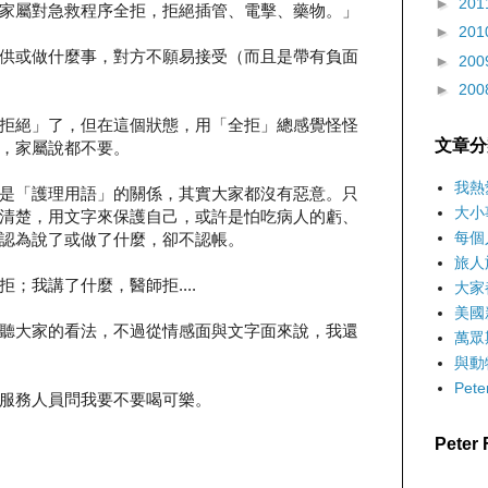
►
201
家屬對急救程序全拒，拒絕插管、電擊、藥物。」
►
201
供或做什麼事，對方不願易接受（而且是帶有負面
►
200
►
200
拒絕」了，但在這個狀態，用「全拒」總感覺怪怪
文章分
，家屬說都不要。
我熱
是「護理用語」的關係，其實大家都沒有惡意。只
大小
清楚，用文字來保護自己，或許是怕吃病人的虧、
每個
認為說了或做了什麼，卻不認帳。
旅人
；我講了什麼，醫師拒....
大家
美國
聽大家的看法，不過從情感面與文字面來說，我還
萬眾
與動
Pet
服務人員問我要不要喝可樂。
Pete