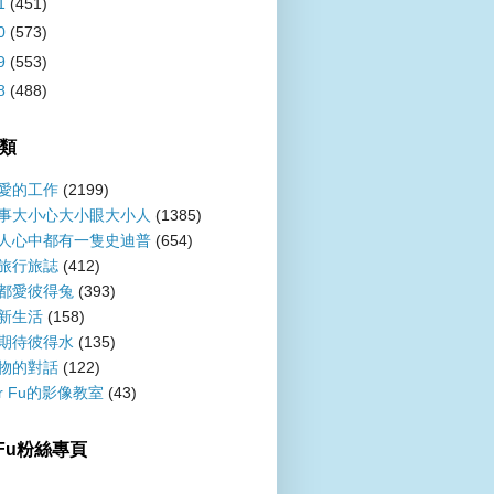
1
(451)
0
(573)
9
(553)
8
(488)
類
愛的工作
(2199)
事大小心大小眼大小人
(1385)
人心中都有一隻史迪普
(654)
旅行旅誌
(412)
都愛彼得兔
(393)
新生活
(158)
期待彼得水
(135)
物的對話
(122)
er Fu的影像教室
(43)
r Fu粉絲專頁