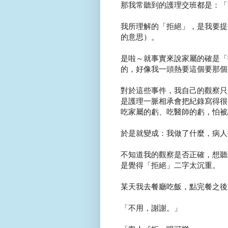
那我常聽到的護理交班都是：「
我所理解的「拒絕」，是我要提
的意思）。
是啦～就事實來說家屬的確是「
的，好像我一頭熱要這個要那個
對於這些事件，我自己的觀察只
是護理一脈相承會把紀錄寫得很
吃家屬的虧、吃醫師的虧，怕被
於是就變成：我做了什麼，病人拒
不知道我的觀察是否正確，想聽
是覺得「拒絕」二字太沉重。
某天我去餐廳吃飯，點完餐之後
「不用，謝謝。」