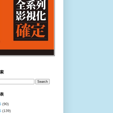
索
表
6
(90)
5
(139)