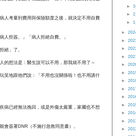
►
►
病人考量到費用與保險額度之後，就決定不用自費
►
►
202
病人拒簽。」「病人拒絕自費。」
►
202
►
202
拒絕」了。
►
202
人的想法是：醫生說可以不用，那我就不用了～
►
202
►
201
玩笑地跟他們說：「不用也沒關係啦！也不用講什
►
201
►
201
►
201
►
201
疾病已經無法挽回，或是外傷太嚴重，家屬也不想
►
201
►
201
能會簽署DNR（不施行急救同意書）。
►
201