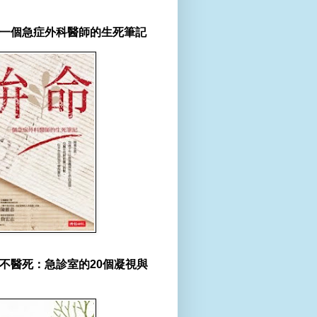
一個急症外科醫師的生死筆記
不醫死：急診室的20個凝視與