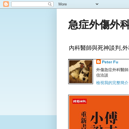
急症外傷外科
內科醫師與死神談判,外
Peter Fu
外傷急症外科醫師,文字
信洽談
檢視我的完整簡介