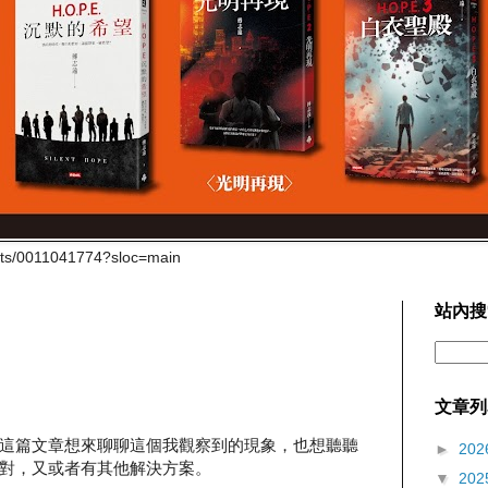
cts/0011041774?sloc=main
站內搜
文章列
這篇文章想來聊聊這個我觀察到的現象，也想聽聽
►
202
對，又或者有其他解決方案。
▼
202