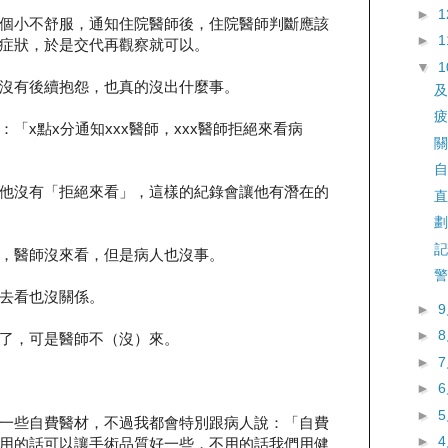
►
個小不舒服，通知住院醫師後，住院醫師判斷應該
►
症狀，於是交代再觀察就可以。
▼
沒有後續抱怨，也真的沒出什麼事。
及
疲
「x點x分通知xxx醫師，xxx醫師拒絕來看病
關
自
他沒有「拒絕來看」，這樣的紀錄會讓他有潛在的
直
劃
記
，醫師沒來看，但是病人也沒事。
警
去看也沒關係。
►
►
了，可是醫師不（沒）來。
►
►
►
一些自費醫材，不過我都會特別跟病人說：「自費
►
用的話可以讓手術品質好一些，不用的話我們用健