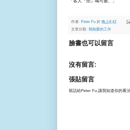
「客人『拒』喝可樂。」
作者:
Peter Fu
於
晚上8:42
文章分類:
我熱愛的工作
臉書也可以留言
沒有留言:
張貼留言
留話給Peter Fu,讓我知道你的看法