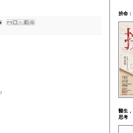
拚命：
!
醫生，
思考