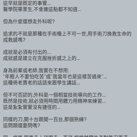
這早就是既定的事實...
醫學院畢業生,不會連這點都不知道...
但為什麼還想走外科呢?
追求的不就是那種在手術檯上不可一世,用手術刀挽救生命的
成救感嗎?
成就是必須有付出的...
成就感是建立在克服挫折感之上的...
身為前輩或老師,我實在不想用:
"年輕人不要怕吃苦"或"我當年也是這樣苦過來"...
這種倚老賣老的話語來跟學生講話...
但不可否認的,外科是一個相當技術導向的工作...
既然是技術,就必須用時間用體力用精神來練習...
這是紮紮實實沒有捷徑的...
同樣的刀,開十台跟開一百台,那個熟練?
這問題還要問嗎?