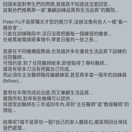
回頭來面對學生們的問題,我還真不知道該怎麼回答...
該幫他們推薦那一家"兼顧訓練品質與生活品質"的醫院...
Peter Fu不是那種天才型的開刀手,沒辦法像有些人一樣"看一
遍就會"...
只能在訓練階段中,沒日沒夜把握每一個練習的機會...
在被罵被電搞砸事情中,學會日後的一技之長...
我曾在不同機構服務過,也見過許多在優良生活品質下訓練的
住院醫師...
可惜的是,到了住院醫師結束,即使取得了專科醫師...
還是有很多刀沒有把握自己完成...
而必須在主治醫師階段繼續練習,甚至再多當一兩年的訓練員
(fellow)...
要想在年限完成前出道,而又兼顧生活品質...
據我所知,對岸有些機構可以提供...
保證受訓醫師在三年或四年內,得到"主任醫師"或"教授醫師"的
頭銜...
結果呢?還不是草包一個?自己的家人膽結石,還是飛回台灣找
我們處理...