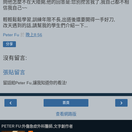
問他怎麼不在大陸開,他的回答是:您別挖苦我了,我自己都不相
信我自己~~
輕輕鬆鬆學習,訓練年限不長,出道後還要開得一手好刀,
改天遇到的話,請幫我的學生們介紹一下...
Peter Fu
於
晚上8:56
分享
沒有留言:
張貼留言
留話給Peter Fu,讓我知道你的看法!
‹
›
首頁
查看網路版
PETER FU:外傷急症外科醫師,文字創作者