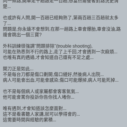
同一條路,開車走十趟跟走一百趟,想當然爾後者對路況更清
楚...
也或許有人問,開一百趟已經夠熟了,第兩百趟三百趟就太多
了...
問題是,你永遠不會想到,在那一趟路上車會爆胎,車會沒油,路
邊會跳出一個三寶?
外科訓練很強調"問題排除"(trouble shooting),
可能在熟悉到不行的路上,走了上千回,才會遇到一次麻煩...
也唯有真的遇過,才會知道自己還有不足之處...
開刀正是如此...
不是每台刀都是傷口劃開,傷口縫好,然後病人出院...
病人可能會出血,可能會感染,傷口可能爆掉,病人可能死掉...
也不是每個病人或家屬都會客客氣氣...
他可能會罵你投訴你告你找人堵你...
唯有遇到,才會知道該怎麼面對...
這不是看書聽人家講,就可以學得會的...
這需要時間與經驗的累積...