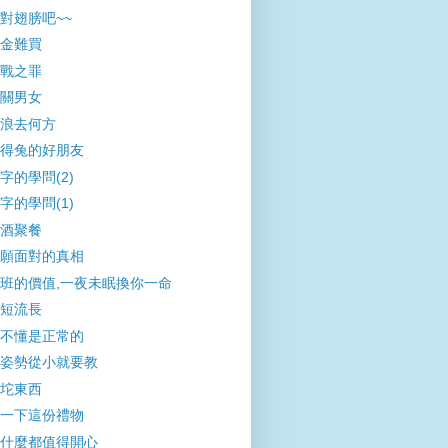
對翅膀吧~~
金難買
戰之罪
關男女
浪去何方
得兔的好朋友
字的學問(2)
字的學問(1)
酒聚餐
願面對的真相
班的價值,一夜未眠換你一命
短流長
不懂是正常的
姿勢從小就要教
坨東西
一下這份禮物
什麼都值得開心