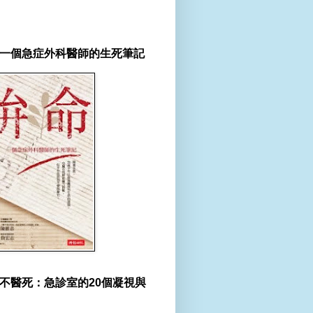
一個急症外科醫師的生死筆記
不醫死：急診室的20個凝視與