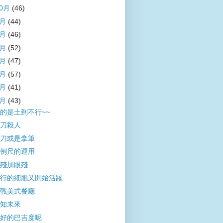
10月
(46)
9月
(44)
8月
(46)
7月
(52)
6月
(47)
5月
(57)
4月
(41)
3月
(43)
的是土到不行~~
刀殺人
刀或是拿筆
例尺的運用
殘加眼殘
行的細胞又開始活躍
戰美式餐廳
知未來
好的巴吉度呢