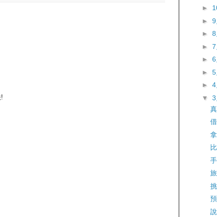
►
►
►
►
►
►
►
!
▼
真
借
拿
比
手
旅
挑
預
說