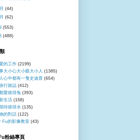
2月
(44)
1月
(62)
9
(553)
8
(488)
類
愛的工作
(2199)
事大小心大小眼大小人
(1385)
人心中都有一隻史迪普
(654)
旅行旅誌
(412)
都愛彼得兔
(393)
新生活
(158)
期待彼得水
(135)
物的對話
(122)
er Fu的影像教室
(43)
r Fu粉絲專頁