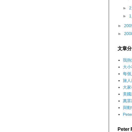
►
►
►
200
►
200
文章分
我熱
大小
每個
旅人
大家
美國
萬眾
與動
Pet
Pete