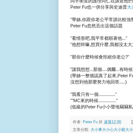
同手術室的護理同仁在講述他們夫
Peter Fu也一併分享與史迪普
大
"學姊,你跟你老公平常誰比較強勢
Peter Fu忽然丟出這個話題
"看情形吧,我平常都順著他..."
"他想幹嘛,想買什麼,我都沒太大意見
"那你什麼時候會拒絕你老公?"
"讓我想想...那個....偶爾...有時候...
(學姊一整個認真了起來,Peter 
沒想到他那麼努力地回答.....)
"我看只有一個.............."
""MC來的時候..............."
(低級的Peter Fu小小聲地竊竊私
作者:
Peter Fu
於
凌晨12:00
文章分類:
大小事大小心大小眼大小