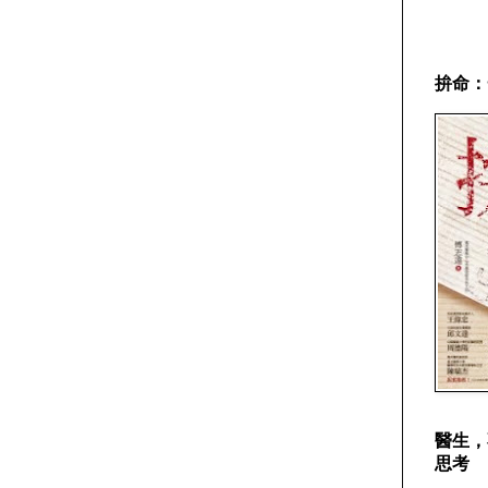
拚命：
醫生，
思考