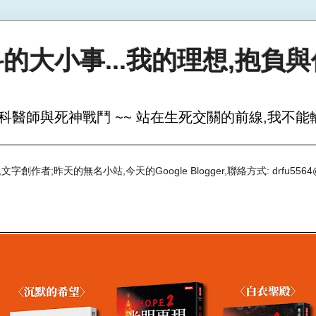
的大小事...我的理想,抱負
科醫師與死神戰鬥 ~~ 站在生死交關的前線,我不能輸
創作者;昨天的無名小站,今天的Google Blogger,聯絡方式: drfu5564