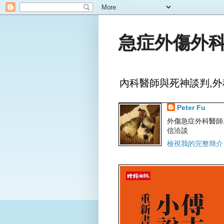
急症外傷外科
內科醫師與死神談判,外
Peter Fu
外傷急症外科醫師,文字
信洽談
檢視我的完整簡介