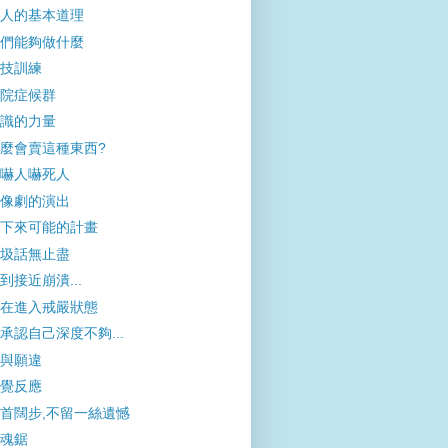
人的基本道理
們能夠做什麼
技訓練
院症候群
識的力量
麼會賣這種東西?
嚇人嚇死人
像劇的演出
下來可能的計畫
圾話無止盡
到接近崩潰...
在進入戒嚴狀態
承認自己深度不夠...
與願違
覺反應
首闊步,不留一絲遺憾
魂鋸