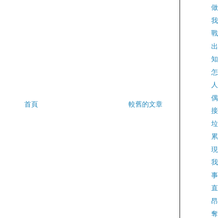
做
我
戰
出
知
怎
人
偶
首頁
較舊的文章
接
垃
累
現
我
事
直
昂
奪