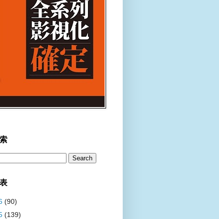
索
表
6
(90)
5
(139)