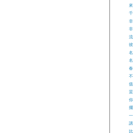
來
千
非
非
流
彼
名
名
春
不
值
蜚
你
擺
一
講
比