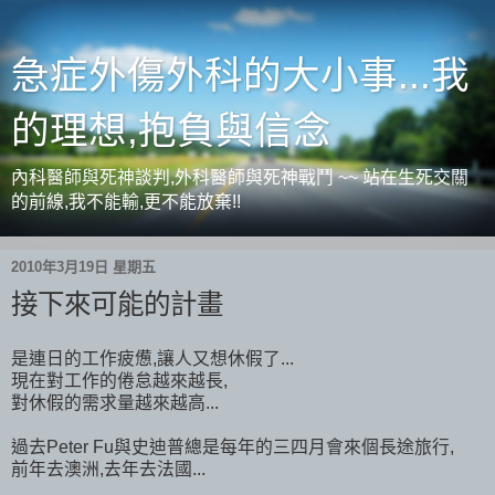
急症外傷外科的大小事...我
的理想,抱負與信念
內科醫師與死神談判,外科醫師與死神戰鬥 ~~ 站在生死交關
的前線,我不能輸,更不能放棄!!
2010年3月19日 星期五
接下來可能的計畫
是連日的工作疲憊,讓人又想休假了...
現在對工作的倦怠越來越長,
對休假的需求量越來越高...
過去Peter Fu與史迪普總是每年的三四月會來個長途旅行,
前年去澳洲,去年去法國...