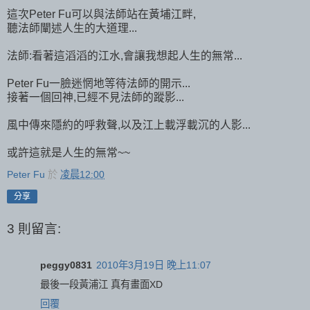
這次Peter Fu可以與法師站在黃埔江畔,
聽法師闡述人生的大道理...
法師:看著這滔滔的江水,會讓我想起人生的無常...
Peter Fu一臉迷惘地等待法師的開示...
接著一個回神,已經不見法師的蹤影...
風中傳來隱約的呼救聲,以及江上載浮載沉的人影...
或許這就是人生的無常~~
Peter Fu
於
凌晨12:00
分享
3 則留言:
peggy0831
2010年3月19日 晚上11:07
最後一段黃浦江 真有畫面XD
回覆