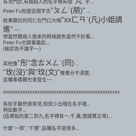
"芃"
有次門診,有個病人的名字裡有個
字...
"ㄆㄥˊ(朋)"
Peter Fu知道這個字念
...
"xxㄈㄢˊ(凡)小姐請
結果跟診的同仁在門口大喊
進"
~~
想當然爾病人進來的時候臉色當然不好看...
Peter Fu也跟著尷尬...
(被認為不識字~~)
"彤"念ㄊㄨㄥˊ(同)
其他像
...
"玫(沒)"與"玟(文)"
傻傻分不清楚,
這種事偶爾也會發生~~
xxxxxxxxxxxxxxxxxxxxxxxxxxxxxxxxxxxxxxxxxxxxxxxx
有些字雖然很常見,但很少出現在名字裡...
例如數字...
(這裡指的是二到九,名字裡有一,千,萬,億還算正常)...
什麼"一郎","千慧",這種名字是很多...