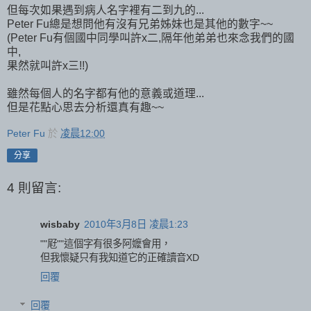
但每次如果遇到病人名字裡有二到九的...
Peter Fu總是想問他有沒有兄弟姊妹也是其他的數字~~
(Peter Fu有個國中同學叫許x二,隔年他弟弟也來念我們的國
中,
果然就叫許x三!!)
雖然每個人的名字都有他的意義或道理...
但是花點心思去分析還真有趣~~
Peter Fu
於
凌晨12:00
分享
4 則留言:
wisbaby
2010年3月8日 凌晨1:23
""屘""這個字有很多阿嬤會用，
但我懷疑只有我知道它的正確讀音XD
回覆
回覆