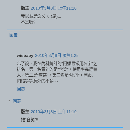
版主
2010年3月8日 上午11:10
我以為是念ㄨㄟˇ(尾)...
不是嗎?
回覆
wisbaby
2010年3月8日 凌晨1:25
忘了說，我在內科統計的"阿嬤最常用名字"之
排名，第一名意外的是"含笑"，使用率高得嚇
人，第二是"查某"，第三名是"牡丹"，罔市.
罔惜等等意外的不多~~
回覆
回覆
版主
2010年3月8日 上午11:10
推"含笑"!!