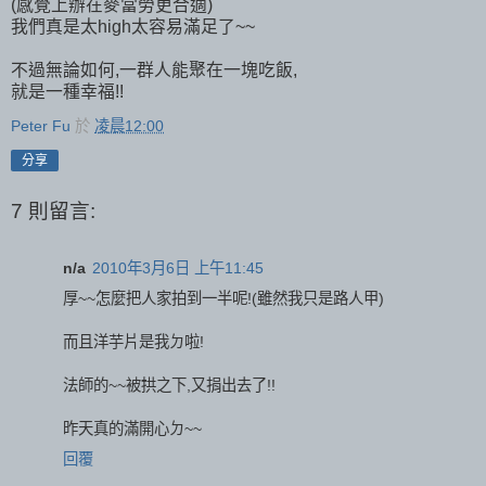
(感覺上辦在麥當勞更合適)
我們真是太high太容易滿足了~~
不過無論如何,一群人能聚在一塊吃飯,
就是一種幸福!!
Peter Fu
於
凌晨12:00
分享
7 則留言:
n/a
2010年3月6日 上午11:45
厚~~怎麼把人家拍到一半呢!(雖然我只是路人甲)
而且洋芋片是我ㄉ啦!
法師的~~被拱之下,又捐出去了!!
昨天真的滿開心ㄉ~~
回覆