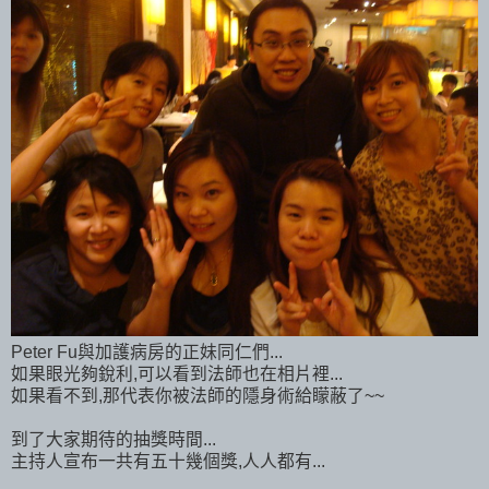
Peter Fu與加護病房的正妹同仁們...
如果眼光夠銳利,可以看到法師也在相片裡...
如果看不到,那代表你被法師的隱身術給矇蔽了~~
到了大家期待的抽獎時間...
主持人宣布一共有五十幾個獎,人人都有...