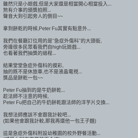
雖然只是小遊戲,但是大家還是相當開心相當投入...
煞有介事的頒獎拍照...
聲音大到引起旁人的側目~~
拿到餅乾的時候,Peter Fu其實有點意外...
我們在餐廳訂位用的是"急症外傷科"的大頭銜,
旁邊很多民眾看我們自high玩遊戲...
也看著我們抽獎的過程...
結果堂堂急症外傷科的摸彩,
抽的既不是休旅車,也不是液晶電視...
獎品是餅乾一包~~
Peter Fu抽到的是牛奶餅乾...
趁法師不注意的時候,
Peter Fu把自己的牛奶餅乾跟法師的洋芋片交換...
我想法師應該不會跟我計較吧...
(如果他會跟我計較,那我再還他一包王子麵)
這是急症外傷科附設幼稚園的校外野餐活動...