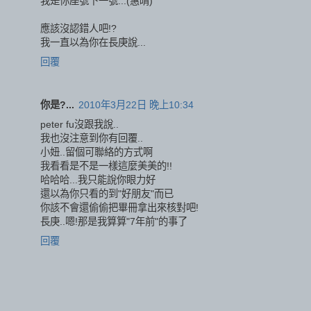
我是你座號下一號...(惠晴)
應該沒認錯人吧!?
我一直以為你在長庚說...
回覆
你是?...
2010年3月22日 晚上10:34
peter fu沒跟我說..
我也沒注意到你有回覆..
小妞..留個可聯絡的方式啊
我看看是不是一樣這麼美美的!!
哈哈哈...我只能說你眼力好
還以為你只看的到"好朋友"而已
你該不會還偷偷把畢冊拿出來核對吧!
長庚..嗯!那是我算算"7年前"的事了
回覆