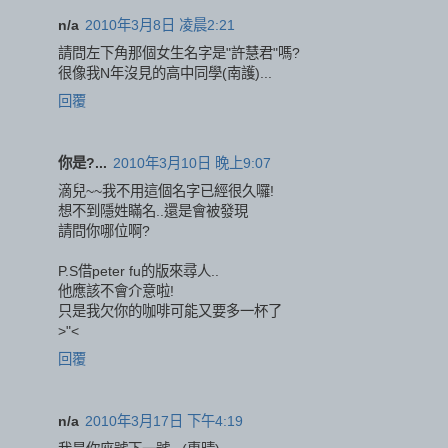
n/a
2010年3月8日 凌晨2:21
請問左下角那個女生名字是"許慧君"嗎?
很像我N年沒見的高中同學(南護)...
回覆
你是?...
2010年3月10日 晚上9:07
滴兒~~我不用這個名字已經很久囉!
想不到隱姓瞞名..還是會被發現
請問你哪位啊?
P.S借peter fu的版來尋人..
他應該不會介意啦!
只是我欠你的咖啡可能又要多一杯了
>"<
回覆
n/a
2010年3月17日 下午4:19