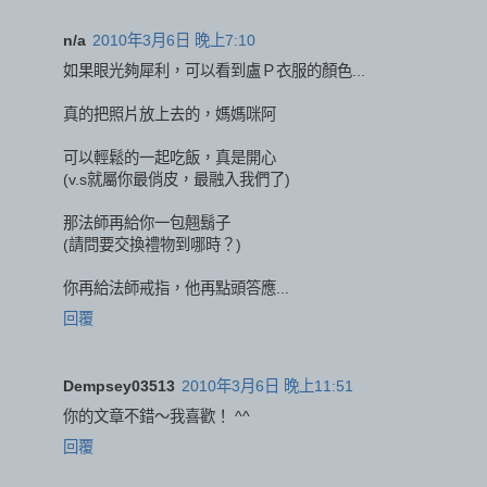
n/a
2010年3月6日 晚上7:10
如果眼光夠犀利，可以看到盧Ｐ衣服的顏色...
真的把照片放上去的，媽媽咪阿
可以輕鬆的一起吃飯，真是開心
(v.s就屬你最俏皮，最融入我們了)
那法師再給你一包翹鬍子
(請問要交換禮物到哪時？)
你再給法師戒指，他再點頭答應...
回覆
Dempsey03513
2010年3月6日 晚上11:51
你的文章不錯～我喜歡！ ^^
回覆