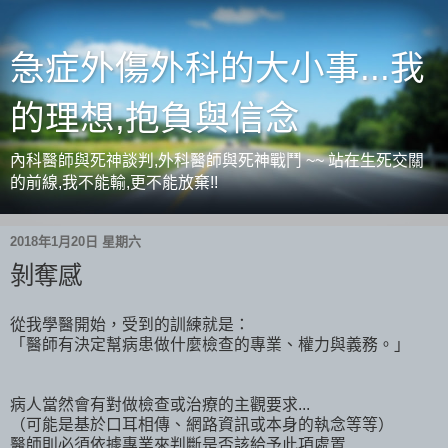
急症外傷外科的大小事...我
的理想,抱負與信念
內科醫師與死神談判,外科醫師與死神戰鬥 ~~ 站在生死交關
的前線,我不能輸,更不能放棄!!
2018年1月20日 星期六
剝奪感
從我學醫開始，受到的訓練就是：
「醫師有決定幫病患做什麼檢查的專業、權力與義務。」
病人當然會有對做檢查或治療的主觀要求...
（可能是基於口耳相傳、網路資訊或本身的執念等等）
醫師則必須依據專業來判斷是否該給予此項處置...