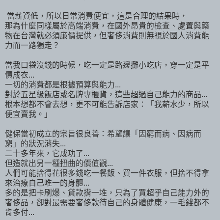
當薪資低，所以日常消費便宜，這是合理的結果時，
那為什麼同樣屬於高端消費，在國外昂貴的檢查、處置與藥
物在台灣就必須廉價提供，但奢侈消費則無視於國人消費能
力而一路獨走？
當我口袋沒錢的時候，吃一定是路邊攤小吃店，穿一定是平
價成衣...
一切的消費都是根據預算與能力...
對於五星級飯店或名牌專櫃貨，這些超過自己能力的商品...
根本想都不會去想，更不可能告訴店家：「我薪水少，所以
便宜賣我。」
健保當初成立的宗旨很良善：希望讓「因窮而病、因病而
窮」的狀況消失...
二十多年來，它成功了...
但造就出另一種扭曲的價值觀...
人們可能捨得花很多錢吃一餐飯、買一件衣服，但捨不得拿
來治療自己唯一的身體...
多的是把卡刷爆、貸款揹一堆，只為了買超乎自己能力外的
奢侈品，卻對最需要奢侈款待自己的身體健康，一毛錢都不
肯多付...