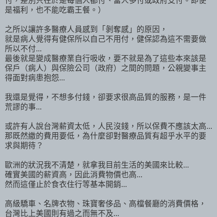
付，差別只在於是每個人都付、富人多付或政府支付。即使
是福利，也不能吃霸王餐。）
之所以讓許多醫療人員感到「剝奪感」的原因，
就是病人覺得有健保所以自己不用付，健保認為這不需要做
所以不付...
最後就是變成醫療業自行吸收，要不就是為了這些本來該是
保戶（病人）與保險公司（政府）之間的問題，公親變事主
得面對病患抱怨...
我還是覺得，不想多付錢，卻要求很高品質的服務，是一件
荒謬的事...
或許有人說台灣薪資太低，人民沒錢，所以保費不應該太高...
那既然繳的費用要低，為什麼卻對醫療品質有超乎水平的要
求與期待？
歐洲的狀況我不清楚，就拿我目前生活的美國來比較...
確實美國的薪資高，因此消費物價也高...
然而這僅止於食衣住行等基本開銷...
高級驕車、名牌衣物、珠寶奢侈品、高檔餐廳的消費價格，
台灣比上美國則有過之而無不及...