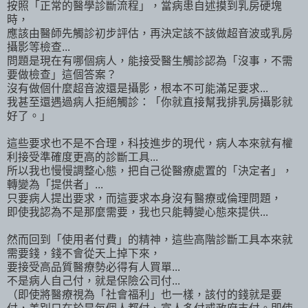
按照「正常的醫學診斷流程」，當病患自述摸到乳房硬塊
時，
應該由醫師先觸診初步評估，再決定該不該做超音波或乳房
攝影等檢查...
問題是現在有哪個病人，能接受醫生觸診認為「沒事，不需
要做檢查」這個答案？
沒有做個什麼超音波還是攝影，根本不可能滿足要求...
我甚至還遇過病人拒絕觸診：「你就直接幫我排乳房攝影就
好了。」
這些要求也不是不合理，科技進步的現代，病人本來就有權
利接受準確度更高的診斷工具...
所以我也慢慢調整心態，把自己從醫療處置的「決定者」，
轉變為「提供者」...
只要病人提出要求，而這要求本身沒有醫療或倫理問題，
即使我認為不是那麼需要，我也只能轉變心態來提供...
然而回到「使用者付費」的精神，這些高階診斷工具本來就
需要錢，錢不會從天上掉下來，
要接受高品質醫療勢必得有人買單...
不是病人自己付，就是保險公司付...
（即使將醫療視為「社會福利」也一樣，該付的錢就是要