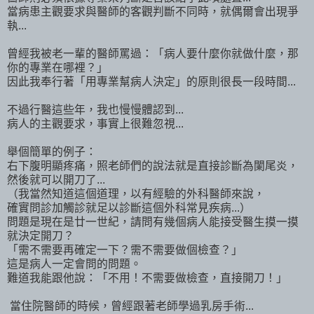
當病患主觀要求與醫師的客觀判斷不同時，就偶爾會出現爭
執...
曾經我被老一輩的醫師罵過：「病人要什麼你就做什麼，那
你的專業在哪裡？」
因此我奉行著「用專業幫病人決定」的原則很長一段時間...
不過行醫這些年，我也慢慢體認到...
病人的主觀要求，事實上很難忽視...
舉個簡單的例子：
右下腹明顯疼痛，照老師們的說法就是直接診斷為闌尾炎，
然後就可以開刀了...
（我當然知道這個道理，以有經驗的外科醫師來說，
確實問診加觸診就足以診斷這個外科常見疾病...）
問題是現在是廿一世紀，請問有幾個病人能接受醫生摸一摸
就決定開刀？
「需不需要再確定一下？需不需要做個檢查？」
這是病人一定會問的問題。
難道我能跟他說：「不用！不需要做檢查，直接開刀！」
當住院醫師的時候，曾經跟著老師學過乳房手術...