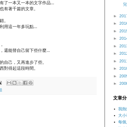
了一本又一本的文字作品...
兒
也有著千篇的文章。
►
201
錯。
►
201
用這一年多玩點...
►
201
►
201
，
►
201
還能替自己留下些什麼...
►
201
►
201
的自己，又再進步了些。
西對得起這段時間。
►
201
►
200
►
200
活
文章分
我熱
大小
每個