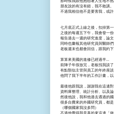
那時候我跟他抱怨著人生地不熟
朋友說的有沒有錯，我不敢講。
不過我相信他不是要害我，或許
七月底正式上線之後，扣掉第一個
之後的每週五下午，我會發一份報
報告過去一週的研究進度，論文撰
同時也彙報其他研究員與醫師們需
老板週末也都會回信，跟我約下週
算算來美國的進修已經過半...
前陣子年假放完，老板找我談了一
有點類似主管與員工的年終座談之
他問了我下半年的工作計畫，以及
最後他跟我說，謝謝我在這邊對科
資料庫整理、統計分析、以及論文
然後他說，我和他過去遇過的國外
很多自費來的外國研究員，都是來
（哪個國家我沒多問）
不過他覺得我是真的來這邊「做事