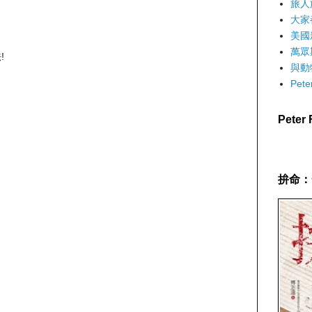
旅人
大家
美國
萬眾
!
與動
Pet
Pete
拚命：