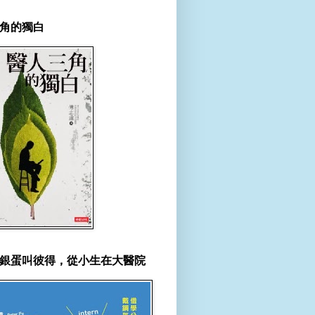
角的獨白
銀蛋叫彼得，從小生在大醫院