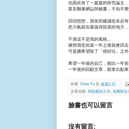
也因此有了一篇篇的研究論文，有
甚至翻著網誌與臉書，不知不覺
回頭想想，朋友的建議也未必有
把力氣留在最值得投資的地方，利
不過這不是我的風格...
雖然我也知道一年之後就會回去
可是總希望除了「很好玩」之外，
希望一年後的自己，能比一年前
一年後的回顧文章，能拿出點東
作者:
Peter Fu
於
凌晨2:21
文章分類:
我熱愛的工作
,
美國新生
臉書也可以留言
沒有留言: