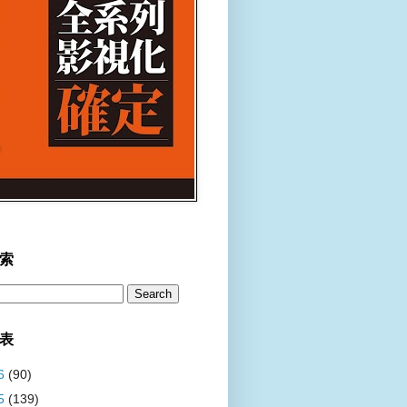
索
表
6
(90)
5
(139)