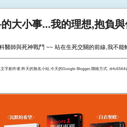
的大小事...我的理想,抱負
科醫師與死神戰鬥 ~~ 站在生死交關的前線,我不能輸
創作者;昨天的無名小站,今天的Google Blogger,聯絡方式: drfu5564