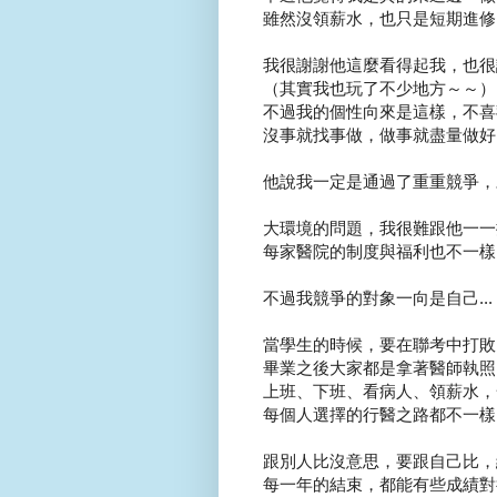
雖然沒領薪水，也只是短期進修，
我很謝謝他這麼看得起我，也很謝
（其實我也玩了不少地方～～）
不過我的個性向來是這樣，不喜歡
沒事就找事做，做事就盡量做好..
他說我一定是通過了重重競爭，
大環境的問題，我很難跟他一一描
每家醫院的制度與福利也不一樣，
不過我競爭的對象一向是自己...
當學生的時候，要在聯考中打敗同
畢業之後大家都是拿著醫師執照的
上班、下班、看病人、領薪水，
每個人選擇的行醫之路都不一樣
跟別人比沒意思，要跟自己比，總
每一年的結束，都能有些成績對