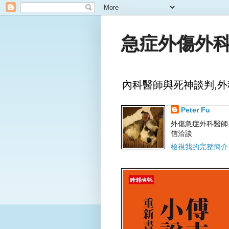
急症外傷外科
內科醫師與死神談判,外
Peter Fu
外傷急症外科醫師,文字
信洽談
檢視我的完整簡介