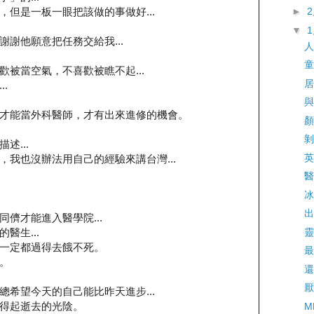
但是一板一眼把該做的事做好...
►
▼
謝他願意把任務交給我...
人
童
被當空氣，不喜歡被瞧不起...
居
.
與
才能當外科醫師，才有出來進修的機會。
顏
剝
述...
英
我也沒辦法用自己的經驗來講台灣...
醫
冰
出
儕才能進入醫學院...
靈
醫生...
一定都過得去餓不死。
最
。
還
厭
希望今天的自己能比昨天進步...
得起逝去的光陰。
M