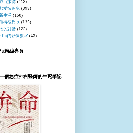
旅行旅誌
(412)
都愛彼得兔
(393)
新生活
(158)
期待彼得水
(135)
物的對話
(122)
er Fu的影像教室
(43)
r Fu粉絲專頁
一個急症外科醫師的生死筆記