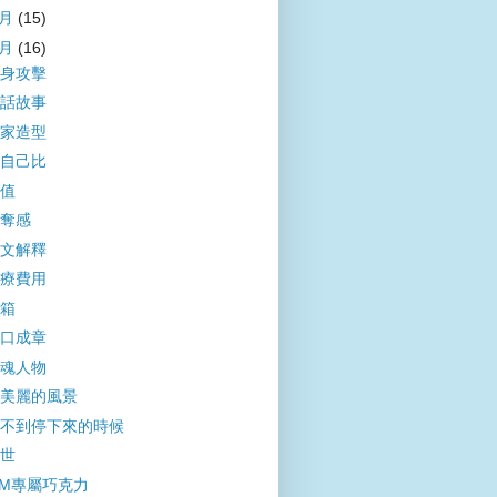
2月
(15)
1月
(16)
身攻擊
話故事
家造型
自己比
值
奪感
文解釋
療費用
箱
口成章
魂人物
美麗的風景
不到停下來的時候
世
M專屬巧克力