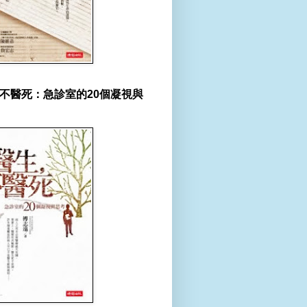
不醫死：急診室的20個凝視與