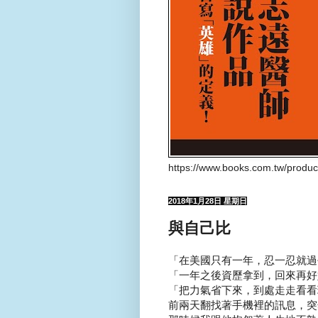
https://www.books.com.tw/produ
2018年1月28日 星期日
與自己比
「在美國只有一年，忍一忍就過
「一年之後資歷拿到，回來再好
「把力氣省下來，到處走走看看
前兩天翻找著手機裡的訊息，突