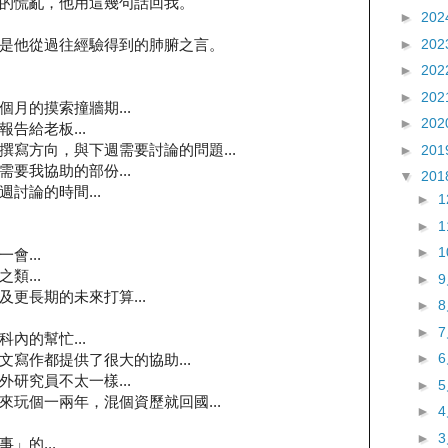
的慌亂，他用這幾句話回我。
►
202
►
202
是他從過往經驗得到的肺腑之言。
►
202
►
202
月的摸索撞牆期...
►
202
告給老板...
寫方向，與下週需要討論的問題...
►
201
要我協助的部份...
▼
201
討論的時間...
►
►
►
會...
類...
►
更長期的未來打算...
►
►
內的幫忙...
►
寫作都提供了很大的協助...
研究員不太一樣...
►
玩個一兩年，混個資歷就回國...
►
►
」的...