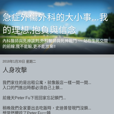
急症外傷外科的大小事...我
的理想,抱負與信念
內科醫師與死神談判,外科醫師與死神戰鬥 ~~ 站在生死交關
的前線,我不能輸,更不能放棄!!
2018年1月30日 星期二
人身攻擊
我們家住的是出租公寓，就像飯店一樣一間一間...
入口的門進出時都必須自己上鎖...
前幾天Peter Fu下班回家忘記鎖門...
稍晚我們全家要出去吃飯時，史迪普發現門沒鎖...
想當然爾唸了Peter Fu一頓...