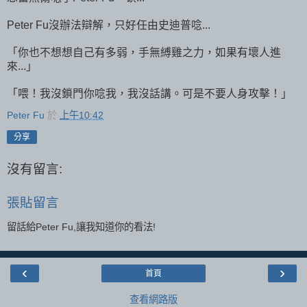
Peter Fu沒辦法辯解，只好任由史迪普唸...
「你也不想想自己有多弱，手無縛雞之力，如果有壞人進
來...」
「喂！我沒鎖門你唸我，我沒話講。可是不要人身攻擊！」
Peter Fu
於
上午10:42
分享
沒有留言:
張貼留言
留話給Peter Fu,讓我知道你的看法!
‹
›
首頁
查看網路版