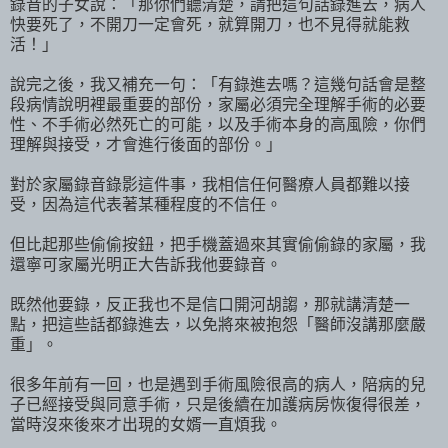
錄音的子女說：「那你們聽清楚，請把這句話錄進去，病人
快要死了，不開刀一定會死，就算開刀，也不見得就能救
活！」
說完之後，我又補充一句：「有錄進去嗎？這幾句話會是整
段病情說明裡最重要的部份，家屬必須完全理解手術的必要
性、不手術必然死亡的可能，以及手術本身的高風險，你們
理解與接受，才會進行後面的部份。」
對於家屬錄音錄影這件事，我相信任何醫療人員都難以接
受，因為這代表著某種程度的不信任。
但比起那些偷偷按鈕，把手機蓋過來其實偷偷錄的家屬，我
還寧可家屬光明正大告訴我他要錄音。
既然他要錄，反正我也不是信口開河胡謅，那就講清楚一
點，把這些話都錄進去，以免將來被抱怨「醫師沒講那麼嚴
重」。
很多年前有一回，也是遇到手術風險很高的病人，陪病的兒
子已經接受與同意手術，只是後續在加護病房恢復得很差，
當時沒來後來才出現的女婿一直煩我。