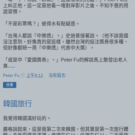
上糾正他，這一定是他看一堆對岸影片之後，不知不覺的用
語習慣。
「不是彩票嗎？」彼得水有點疑惑。
「台灣人都說『中樂透』。」史迪普接著說。（他不說我還
沒注意到，好像真的是這樣，雖然台灣的投注獎券很多種，
但好像都統一用『中樂透』代表中大獎）。
「或是中『愛國獎券』。」Peter Fu的解說馬上散發出老人
臭......
Peter Fu
於
上午9:12
沒有留言:
分享
韓國旅行
我覺得韓國滿好玩的。
嚴格說起來，這是我第二次來韓國，但其實是第一次旅行體