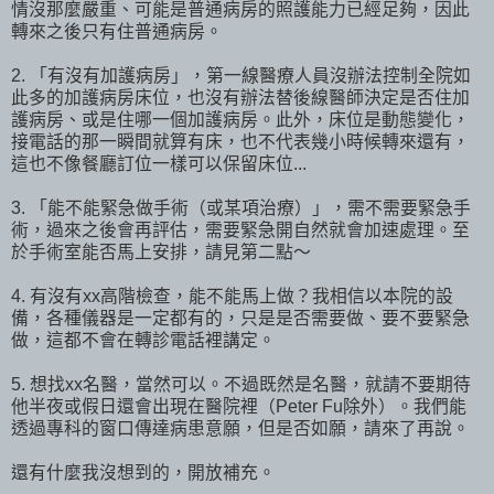
情沒那麼嚴重、可能是普通病房的照護能力已經足夠，因此
轉來之後只有住普通病房。
2. 「有沒有加護病房」，第一線醫療人員沒辦法控制全院如
此多的加護病房床位，也沒有辦法替後線醫師決定是否住加
護病房、或是住哪一個加護病房。此外，床位是動態變化，
接電話的那一瞬間就算有床，也不代表幾小時候轉來還有，
這也不像餐廳訂位一樣可以保留床位...
3. 「能不能緊急做手術（或某項治療）」，需不需要緊急手
術，過來之後會再評估，需要緊急開自然就會加速處理。至
於手術室能否馬上安排，請見第二點～
4. 有沒有xx高階檢查，能不能馬上做？我相信以本院的設
備，各種儀器是一定都有的，只是是否需要做、要不要緊急
做，這都不會在轉診電話裡講定。
5. 想找xx名醫，當然可以。不過既然是名醫，就請不要期待
他半夜或假日還會出現在醫院裡（Peter Fu除外）。我們能
透過專科的窗口傳達病患意願，但是否如願，請來了再說。
還有什麼我沒想到的，開放補充。