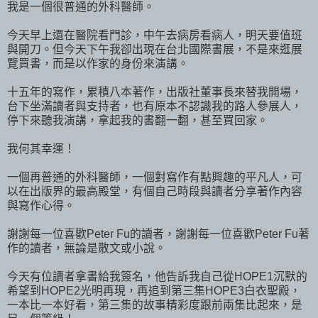
我是一個很普通的外科醫師。
今天早上還在醫院看門診，中午去病房看病人，明天要值班
與開刀。但今天下午我卻出現在台北國際書展，不是來逛展
覽買書，而是以作家的身份來演講。
十五年的寫作，累積八本著作，出版社董事長來替我開場，
台下坐滿讀者與支持者，也有原本不認識我的路人參展人，
停下來聽我演講，拿起我的書翻一翻，甚至買回家。
我何其幸運！
一個再普通的外科醫師，一個對寫作有點興趣的平凡人，可
以在出版界的最高殿堂，有個自己時段與讀者分享著作內容
與寫作心得。
謝謝每一位喜歡Peter Fu的讀者，謝謝每一位喜歡Peter Fu著
作的讀者，無論是散文或小說。
今天有位讀者拿書給我簽名，他告訴我自己從HOPE1沉默的
希望到HOPE2光明再現，再追到第三集HOPE3白衣聖殿，
一本比一本好看，第三集的故事精彩度跟前兩集比起來，是