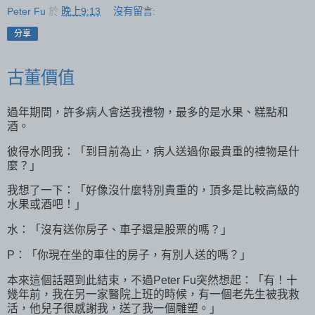
Peter Fu
於
晚上9:13
沒有留言:
分享
古董價值
過年期間，許多病人會送我禮物，最多的是水果、糕點和
酒。
彼得水問我：「到目前為止，病人送過你最貴重的禮物是什
麼？」
我想了一下：「好像沒什麼特別貴重的，頂多是比較高級的
水果或酒吧！」
水：「沒有送你房子、車子還是股票的嗎？」
P：「你現在坐的車住的房子，有別人送的嗎？」
本來這個話題到此結束，不過Peter Fu突然想起：「有！十
幾年前，我在另一家醫院上班的時候，有一個老先生被我救
活，他兒子很感謝我，送了我一個雕塑。」