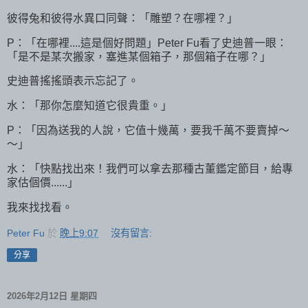
彼得兔和彼得水異口同聲：「雕塑？在哪裡？」
P：「在哪裡....這是個好問題」Peter Fu看了史迪普一眼：
「是不是某次搬家，塞進某個箱子，那個箱子在哪？」
史迪普搖搖頭表示忘記了。
水：「那你怎麼知道它很貴重。」
P：「因為送我的人說，它值十幾萬，要我千萬不要賣掉～
～」
水：「快點找出來！我們可以拿去那種古董鑑定節目，給專
家估個價......」
我來找找看。
Peter Fu
於
晚上9:07
沒有留言:
分享
2026年2月12日 星期四