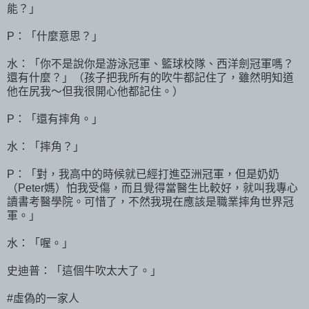
能？」
P：「什麼意思？」
水：「你不是說你是游泳冠軍、籃球校隊、西洋劍冠軍嗎？
還有什麼？」（孩子把我所有的吹牛都記住了，雖然明知道
他在尻我～但我很開心他都記住。）
P：「還有摔角。」
水：「摔角？」
P：「對，我高中的時候就已經打進亞洲冠軍，但是奶奶
（Peter媽）怕我受傷，而且覺得當醫生比較好，就叫我專心
讀書考醫學院。可惜了，不然我現在應該是職業摔角世界冠
軍。」
水：「喔。」
史迪普：「這個牛吹太大了。」
#虛偽的一家人