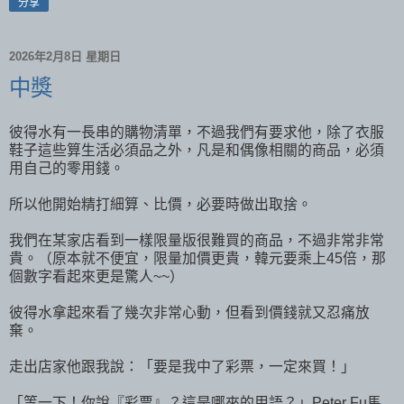
分享
2026年2月8日 星期日
中獎
彼得水有一長串的購物清單，不過我們有要求他，除了衣服
鞋子這些算生活必須品之外，凡是和偶像相關的商品，必須
用自己的零用錢。
所以他開始精打細算、比價，必要時做出取捨。
我們在某家店看到一樣限量版很難買的商品，不過非常非常
貴。（原本就不便宜，限量加價更貴，韓元要乘上45倍，那
個數字看起來更是驚人~~）
彼得水拿起來看了幾次非常心動，但看到價錢就又忍痛放
棄。
走出店家他跟我說：「要是我中了彩票，一定來買！」
「等一下！你說『彩票』？這是哪來的用語？」Peter Fu馬