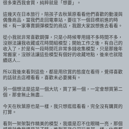
很多東西我會買，純粹就是「想要」。
這幾天在日本旅行，陪孩子去秋葉原看看他們喜歡的動漫與
偶像商品，當我們走回電車站，要往下一個目標前進的時
候，有一家專賣鋼彈模型的商店，我跟大家說想進去看看。
從小我就非常喜歡鋼彈，只是小時候零用錢不多時間不多，
沒辦法讓我收藏或花時間組模型；開始工作之後，有自己的
收入了，於是有一段時間花非常多錢收集模型，只是那幾年
常搬家，沒辦法讓這些模型有個好的收藏地點，後來也就陸
續送人...
所以我後來看到這些，都是用欣賞的態度在看待，覺得喜歡
的話就去店裡看看，喜歡未必要擁有。
另一個想法是這是一個大坑，買了第一個，一定會想買第二
個，那會無止無盡...
今天在秋葉原也是一樣，我只想逛逛看看，完全沒有購買的
打算。
看到一架架製作精美的模型，我還是忍不住眼睛一亮，那個