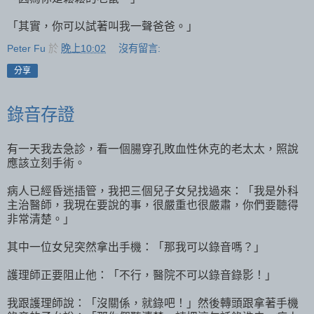
「其實，你可以試著叫我一聲爸爸。」
Peter Fu
於
晚上10:02
沒有留言:
分享
錄音存證
有一天我去急診，看一個腸穿孔敗血性休克的老太太，照說
應該立刻手術。
病人已經昏迷插管，我把三個兒子女兒找過來：「我是外科
主治醫師，我現在要說的事，很嚴重也很嚴肅，你們要聽得
非常清楚。」
其中一位女兒突然拿出手機：「那我可以錄音嗎？」
護理師正要阻止他：「不行，醫院不可以錄音錄影！」
我跟護理師說：「沒關係，就錄吧！」然後轉頭跟拿著手機