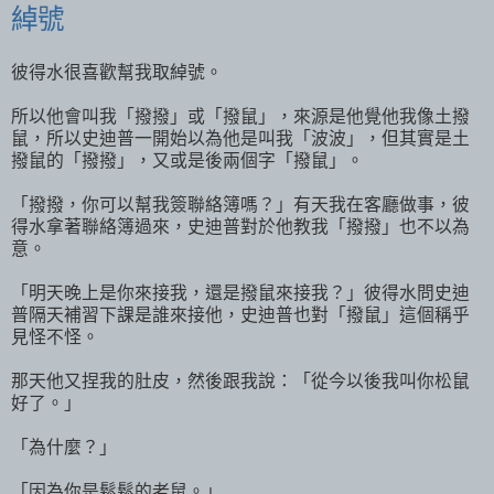
綽號
彼得水很喜歡幫我取綽號。
所以他會叫我「撥撥」或「撥鼠」，來源是他覺他我像土撥
鼠，所以史迪普一開始以為他是叫我「波波」，但其實是土
撥鼠的「撥撥」，又或是後兩個字「撥鼠」。
「撥撥，你可以幫我簽聯絡簿嗎？」有天我在客廳做事，彼
得水拿著聯絡簿過來，史迪普對於他教我「撥撥」也不以為
意。
「明天晚上是你來接我，還是撥鼠來接我？」彼得水問史迪
普隔天補習下課是誰來接他，史迪普也對「撥鼠」這個稱乎
見怪不怪。
那天他又捏我的肚皮，然後跟我說：「從今以後我叫你松鼠
好了。」
「為什麼？」
「因為你是鬆鬆的老鼠。」