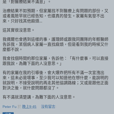
是「對醫療結果不滿意」。
治療結果不如預期，但家屬找不到醫療上有問題的部份，又
或者風險早就已經告知，也還真的發生。家屬有氣發不出
來，只好找其他麻煩...
這其實很沒意思。
我偶爾也會遇到這樣的事，護理師或跟我同團隊的年輕醫師
告訴我，某個病人家屬一直找麻煩，但是看到我的時候又什
麼都不說。
我會找個時間約那位家屬，告訴他：「有什麼事，可以直接
跟我說，為難下面的人沒意思。」
有的家屬在我的引導後，會大爆炸把所有不滿一次宣洩出
來，這未必是壞事，至少我可以知道他在想什麼，能說明的
就說明，不接受說明的再走其他協調路線；又或是跟他正面
對決之後，就什麼問題都沒了。
有不滿就清楚講，為難下面的人沒意思。
Peter Fu
於
晚上9:45
沒有留言: