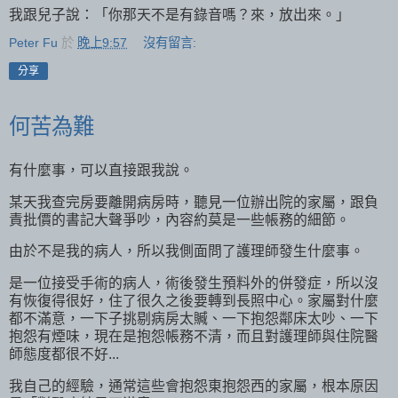
我跟兒子說：「你那天不是有錄音嗎？來，放出來。」
Peter Fu
於
晚上9:57
沒有留言:
分享
何苦為難
有什麼事，可以直接跟我說。
某天我查完房要離開病房時，聽見一位辦出院的家屬，跟負
責批價的書記大聲爭吵，內容約莫是一些帳務的細節。
由於不是我的病人，所以我側面問了護理師發生什麼事。
是一位接受手術的病人，術後發生預料外的併發症，所以沒
有恢復得很好，住了很久之後要轉到長照中心。家屬對什麼
都不滿意，一下子挑剔病房太贓、一下抱怨鄰床太吵、一下
抱怨有煙味，現在是抱怨帳務不清，而且對護理師與住院醫
師態度都很不好...
我自己的經驗，通常這些會抱怨東抱怨西的家屬，根本原因