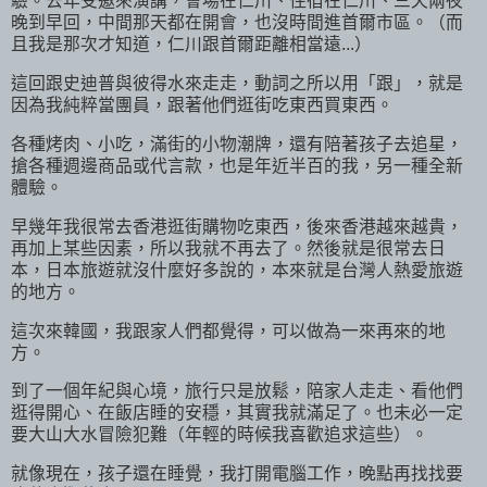
驗。去年受邀來演講，會場在仁川、住宿在仁川、三天兩夜
晚到早回，中間那天都在開會，也沒時間進首爾市區。（而
且我是那次才知道，仁川跟首爾距離相當遠...）
這回跟史迪普與彼得水來走走，動詞之所以用「跟」，就是
因為我純粹當團員，跟著他們逛街吃東西買東西。
各種烤肉、小吃，滿街的小物潮牌，還有陪著孩子去追星，
搶各種週邊商品或代言款，也是年近半百的我，另一種全新
體驗。
早幾年我很常去香港逛街購物吃東西，後來香港越來越貴，
再加上某些因素，所以我就不再去了。然後就是很常去日
本，日本旅遊就沒什麼好多說的，本來就是台灣人熱愛旅遊
的地方。
這次來韓國，我跟家人們都覺得，可以做為一來再來的地
方。
到了一個年紀與心境，旅行只是放鬆，陪家人走走、看他們
逛得開心、在飯店睡的安穩，其實我就滿足了。也未必一定
要大山大水冒險犯難（年輕的時候我喜歡追求這些）。
就像現在，孩子還在睡覺，我打開電腦工作，晚點再找找要