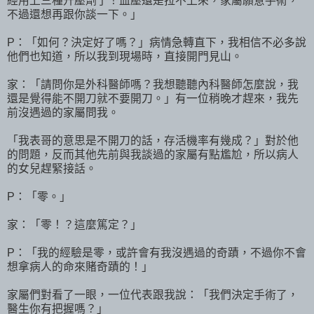
經用上三種升壓劑了！血壓還是拉不上來，家屬願意手術，
不過還想再跟你談一下。」
P：「如何？決定好了嗎？」病情急轉直下，我相信不必多說
他們也知道，所以我到現場時，直接開門見山。
家：「請問你是外科醫師嗎？我想聽聽內科醫師怎麼說，我
還是覺得能不開刀就不要開刀。」有一位稍晚才趕來，我先
前沒遇過的家屬問我。
「我表哥的意思是不開刀的話，存活機率有幾成？」對於他
的問題，反而其他先前與我談過的家屬有點尷尬，所以病人
的女兒趕緊接話。
P：「零。」
家：「零！？這麼篤定？」
P：「我的經驗是零，或許會有我沒遇過的奇蹟，不過你不會
想拿病人的命來賭奇蹟的！」
家屬們對看了一眼，一位代表跟我說：「我們決定手術了，
醫生你有把握嗎？」