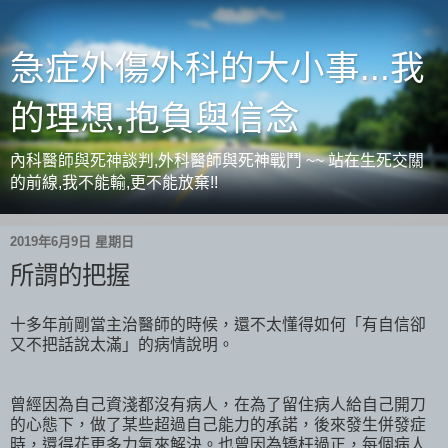
急症外傷外科的大小事...我
的理想,抱負與信念
內科醫師與死神談判,外科醫師與死神戰鬥 ~~ 站在生死交關
的前線,我不能輸,更不能放棄!!
2019年6月9日 星期日
所謂的把握
十多年前剛當主治醫師的時候，還不太懂得如何「有自信卻
又不把話說太滿」的病情說明。
曾經因為自己資淺都沒有病人，在為了留住病人給自己開刀
的心態下，做了某些超過自己能力的承諾，後來發生併發症
時，還得花更多力氣來解決。也曾因為矯枉過正，每個病人