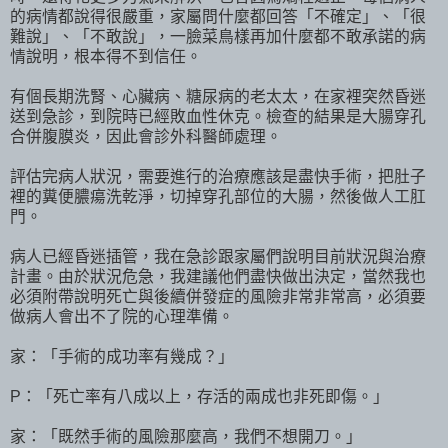
的病情都說得很嚴重，家屬問什麼都回答「不確定」、「很
難說」、「不敢說」，一臉菜鳥樣再加什麼都不敢承諾的病
情說明，根本得不到信任。
有個長期洗腎、心臟病、糖尿病的老太太，在家裡突然昏迷
送到急診，到院時已經敗血性休克。檢查的結果是大腸穿孔
合併腹膜炎，因此會診外科醫師處理。
評估完病人狀況，需要進行的治療應該是盡快手術，把肚子
裡的糞便膿瘍洗乾淨，切掉穿孔部位的大腸，然後做人工肛
門。
病人已經昏迷插管，我在急診跟家屬們說明目前狀況與治療
計畫。由於狀況危急，我建議他們盡快做出決定，當然我也
必須附帶說明死亡與後續併發症的風險非常非常高，必須要
做病人會出不了院的心理準備。
家：「手術的成功率有幾成？」
P：「死亡率有八成以上，存活的兩成也非死即傷。」
家：「既然手術的風險那麼高，我們不想開刀。」