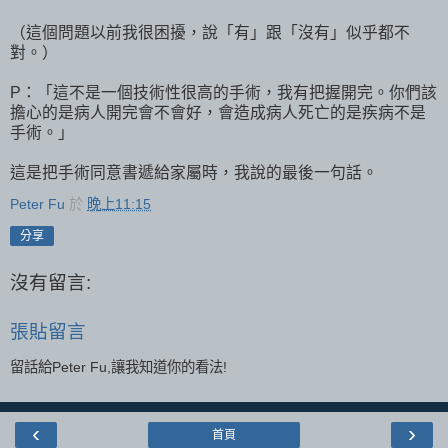
（這個問題以前我很困擾，說「有」跟「沒有」似乎都不
對。）
P：「這不是一個技術性很高的手術，我有把握開完。你們該
擔心的是病人開完會不會好，會造成病人死亡的是疾病不是
手術。」
這是把手術同意書遞給家屬時，我說的最後一句話。
Peter Fu
於
晚上11:15
分享
沒有留言:
張貼留言
留話給Peter Fu,讓我知道你的看法!
‹
›
首頁