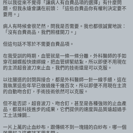
所以我從來不覺得「讓病人有自費品項的選擇」有什麼問
題，但我永遠會講在前頭：「這些自費品你有權利決定要不
要用。」
病人有時候會很茫然，問我是否需要。我也都很誠實地說：
「沒有自費商品，我們照樣開刀。」
但這句話不等於不需要自費品項。
在我受訓的時期，血管就是一條一條分離，外科醫師的手如
穿花蝴蝶般快速綁線，把血管綁緊結紮，所以即便不用現在
的主流超音波刀來止血，我們的技術還是可以克服。
以往腸道的封閉與接合，都是外科醫師一針一線手縫，這在
我執業這些年早已做過幾千幾百次，所以即便不用現在主流
的自動吻合釘，手術技術依然可以克服。
但不能否認，超音波刀、吻合釘，甚至是各種強效的止血產
品，都是科技進步的成果，它們提供的速度與品質遠超過手
工土法煉鋼...
一片上萬的止血紗布，跟傳統不到一塊錢的白紗布，哪一個