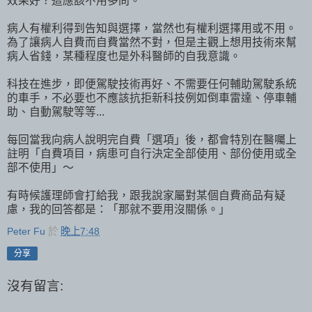
效果好？這應該不用多問。
病人有權利得到告知與選擇，當然也有權利選擇用或不用。
為了讓病人自費而自費當然不對，但是主觀上想用技術來幫
病人省錢，某種程度也是外科醫師的自我意識。
科技在進步，即便駕駛技術再好、不需要任何輔助駕駛系統
的車手，不必要也不應該抗拒新科技例如倒車雷達、停車輔
助、自動駕駛等等...
每回當我向病人說明完自費「選項」後，都會特別在醫囑上
註明「自費項目，病患可自行決定全部使用、部份使用或全
部不使用」～
有時候護理師會打給我，跟我說家屬對某個自費商品有疑
慮，我的回答都是：「那就不要用沒關係。」
Peter Fu
於
晚上7:48
分享
沒有留言: