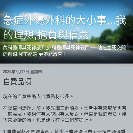
急症外傷外科的大小事...我
的理想,抱負與信念
內科醫師與死神談判,外科醫師與死神戰鬥 ~~ 站在生死交關
的前線,我不能輸,更不能放棄!!
2025年7月17日 星期四
自費品項
現在的自費藥品與自費醫材很多。
在談這個話題之前，我先講三個前提，讀者中有醫療業也有
一般民眾，我相信有人認同有人反對，但這是我的看法，接
下來要講的事，也是建立在這三個前提上。
1.自費醫材不是壞東西，基本上能合法上市，一定是通過重