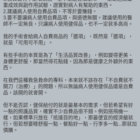
重成效與副作用試驗，證實對病人有幫助的東西。
2.建議病人使用自費品項，不等於要賺錢。
3.要不要讓病人使用自費品項，與道德無關。建議使用的醫
師不一定無良，只讓病人使用健保品，也不一定就多高尚。
我的手術會給病人自費商品的「選項」，既然是「選項」，
就是「可用可不用」。
有些手術的本質是為了「生活品質改善」，例如變得更美、
身體更舒服，那當然得花點錢，因為那是健康之外額外的東
西。
在我們這種救急救命的專科，本來就不該存在「不自費就不
開刀（治療）」的問題，所以無論病人使用健保品還是自費
品，該開的就會開。
但不能否認，健保給付的就是最基本的需求，但若希望有好
一點的照護品質，確實不少自費品很不錯。例如搭飛機一
樣，如果標準只放在「抵達目的地」，那最便宜的經濟艙就
行，但若想要睡舒服一點、餐點好一點、行李多一點...那就加
價購。