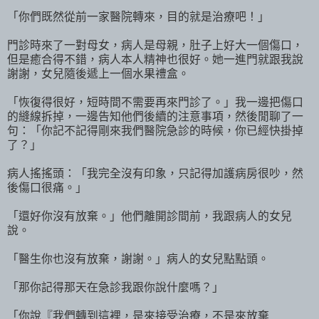
「你們既然從前一家醫院轉來，目的就是治療吧！」
門診時來了一對母女，病人是母親，肚子上好大一個傷口，
但是癒合得不錯，病人本人精神也很好。她一進門就跟我說
謝謝，女兒隨後遞上一個水果禮盒。
「恢復得很好，短時間不需要再來門診了。」我一邊把傷口
的縫線拆掉，一邊告知他們後續的注意事項，然後閒聊了一
句：「你記不記得剛來我們醫院急診的時候，你已經快掛掉
了？」
病人搖搖頭：「我完全沒有印象，只記得加護病房很吵，然
後傷口很痛。」
「還好你沒有放棄。」他們離開診間前，我跟病人的女兒
說。
「醫生你也沒有放棄，謝謝。」病人的女兒點點頭。
「那你記得那天在急診我跟你說什麼嗎？」
「你說『我們轉到這裡，是來接受治療，不是來放棄