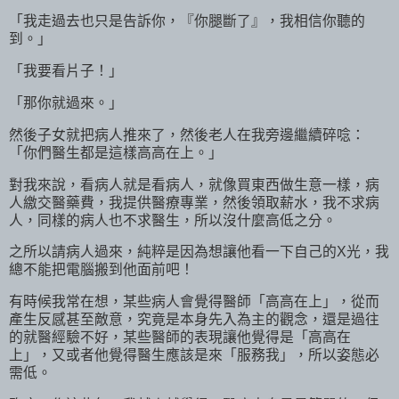
「我走過去也只是告訴你，『你腿斷了』，我相信你聽的
到。」
「我要看片子！」
「那你就過來。」
然後子女就把病人推來了，然後老人在我旁邊繼續碎唸：
「你們醫生都是這樣高高在上。」
對我來說，看病人就是看病人，就像買東西做生意一樣，病
人繳交醫藥費，我提供醫療專業，然後領取薪水，我不求病
人，同樣的病人也不求醫生，所以沒什麼高低之分。
之所以請病人過來，純粹是因為想讓他看一下自己的X光，我
總不能把電腦搬到他面前吧！
有時候我常在想，某些病人會覺得醫師「高高在上」，從而
產生反感甚至敵意，究竟是本身先入為主的觀念，還是過往
的就醫經驗不好，某些醫師的表現讓他覺得是「高高在
上」，又或者他覺得醫生應該是來「服務我」，所以姿態必
需低。