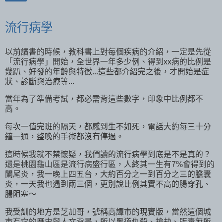
流行病學
以前讀書的時候，教科書上對每個疾病的介紹，一定是先從
「流行病學」開始，全世界一年多少例、得到xx病的比例是
幾趴、好發的年齡與特徵...這些都介紹完之後，才開始是症
狀、診斷與治療等...
當年為了準備考試，都必需背這些數字，印象中比例都不
高。
每次一值完班的隔天，都感到生不如死，電話大約每三十分
鐘一通，整晚的手術都沒有停過。
這時候我就不禁懷疑，我們讀的流行病學到底是不是真的？
還是桃園龜山區是流行病盛行區，人終其一生有7%會得到的
闌尾炎，我一晚上四五台，大約百分之一到百分之三的膽囊
炎，一天我也遇到兩三個，更別說比例其實不高的腸穿孔、
腸阻塞～
我受訓的地方是芝加哥，號稱高譚市的現實版，當然這個城
市有它的歷史與人文背景，所以黑道仇殺、搶劫、販毒無所