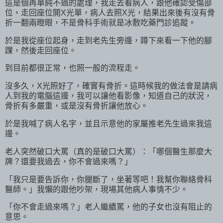
這是個再單純不過的處理，我走去看病人，跟他確認受傷部
位，走回座位開X光單，病人去照X光，結果出來後有沒有骨
折一翻兩瞪眼，不是骨科手術就是冰敷吃藥門診追蹤。
於是我從座位起身，走到老先生旁邊，蹲下來看一下他的腳
踝，然後走回座位。
到目前都很正常，也照一般的流程走。
沒多久，X光照好了，確實有骨折。這時候我的做法會是請病
人到我的電腦這邊，我可以讓他看影像，知道自己的狀況，
骨折有多嚴重，或是沒有骨折讓他放心。
於是我喊了病人名字，並且示意他的家屬推老先生過來我這
邊。
老人突然破口大罵（真的是破口大罵）：「哪個醫生那麼大
牌？還要我過去，你不會過來嗎？」
「我只是要告訴你，你腿斷了，坐著等吧！我幫你聯絡骨科
醫師。」我懶的跟他吵架，現場其他病人事情不少。
「你不會走過來嗎？」老人繼續罵，他的子女也沒有阻止的
意思。