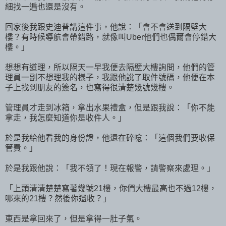
細找一遍也還是沒有。
回家後我跟史迪普講這件事，他說：「會不會送到隔壁大
樓？有時候導航會帶錯路，就像叫Uber他們也偶爾會停錯大
樓。」
想想有道理，所以隔天一早我便去隔壁大樓詢問，他們的管
理員一副不想理我的樣子，我跟他說了取件號碼，他便在本
子上找到朋友的簽名，也寫得很清楚幾號幾樓。
管理員才走到冰箱，拿出水果禮盒，但是跟我說：「你不能
拿走，我怎麼知道你是收件人。」
於是我給他看我的身份證，他還在碎唸：「這個我們要收保
管費。」
於是我跟他說：「我不領了！現在報警，請警察來處理。」
「上頭清清楚楚寫著幾號21樓，你們大樓最高也不過12樓，
哪來的21樓？然後你還收？」
東西是拿回來了，但是拿得一肚子氣。