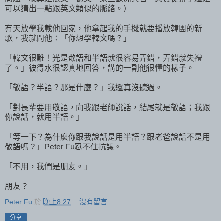
可以猜出一點跟英文類似的脈絡。）
有天放學我載他回家，他拿起我的手機就要播放韓團的新
歌，我就問他：「你想學韓文嗎？」
「韓文很難！光是敬語和半語就很容易弄錯，弄錯就失禮
了。」彼得水很認真地回答，講的一副他很懂的樣子。
「敬語？半語？那是什麼？」我還真沒聽過。
「對長輩要用敬語，向我跟老師說話，結尾就是敬語；我跟
你說話，就用半語。」
「等一下？為什麼你跟我說話是用半語？跟老爸說話不是用
敬語嗎？」Peter Fu忍不住抗議。
「不用，我們是朋友。」
朋友？
Peter Fu
於
晚上8:27
沒有留言:
分享