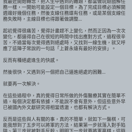
我最近開始轉念，把人生中遇到的難題，都當做玩遊戲解任
務一樣，一開始可能設定一個目標，為了完成目標必須解開
週邊好幾個任務，然後支線任務還有任務，或是某個支線任
務失敗時，主線目標也得跟著做調整...
起初覺得很痛苦，覺得計畫趕不上變化，然而正因為一次次
變化，都逼得自己在很短的時間中找出應對方式，過程很辛
苦，不過當每次覺得遇到絕處時，又找到一線生機，就又呼
應了這陣子常說的一句話「上蒼永遠有最好的安排」。
反而有種絕處逢生的快感。
然後很快，又遇到另一個把自己逼進絕處的困難...
就要再一次解決。
在這些過程中，真的覺得日常所做的外傷醫療其實在簡單不
過，每個決定都有依據，不能說不會有意外，但這些意外早
已被國內外文獻研究得相當透澈，也都有解決方式。
反而是這些與人有關的事，真的不簡單，就如下一盤棋，可
能我想到了五步可以將軍的方法，結果第一步就落入對手陷
阱、第三步就被對手反殺、明明下一步就要將軍贏棋，這時