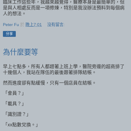
臨床工作這些年，我越來越覺得，醫療本身是最簡單的，但
是與人相處反而是一項修煉，特別是我沒辦法預料到每個病
人的想法。
Peter Fu
於
晚上7:01
沒有留言:
分享
為什麼要等
早上七點多，所有人都趕著上班上學，醫院旁邊的超商排了
十幾個人，我站在隊伍的最後跟著排隊結帳。
然而進度卻有點緩慢，只有一個店員在結帳。
「會員？」
「載具？」
「識別證？」
「xx點數兌換。」