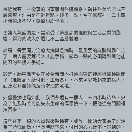
最近我有一些從事的同事離開醫院體系，轉往醫美診所或基
層醫療，理由是在輕鬆點、錢多一點，留在醫院裡，二十四
小時值班不說，醫療糾紛也多...
更讓人氣餒的是，當承受了這麼高的風險與生活品質的影
響，得到的收入卻遠比不上基層醫療。
於是，需要開刀治療大病與急病時，最重要的麻醉科夥伴走
了，病人需要等很久才能手術，嚴重一點的必須轉到其他能
開刀的醫院去手術...
於是，腦中風需要在黃金時間內打通血管的神經科醫師離開
了（風險高、給付低、工時長），本來可以救起來的病人，
面臨沒有醫師能及時處理的窘境...
外傷醫療也是如此，我們永遠有一群人二十四小時待命，只
為了能及時將可能失去生命的傷患拚一下，把他從鬼門關裡
拉回來。
這些在第一線的人員越來越稀有，或許一開始大家為了理想
為了熱忱而做，但長時間下來，付出的心力比不上得到的，