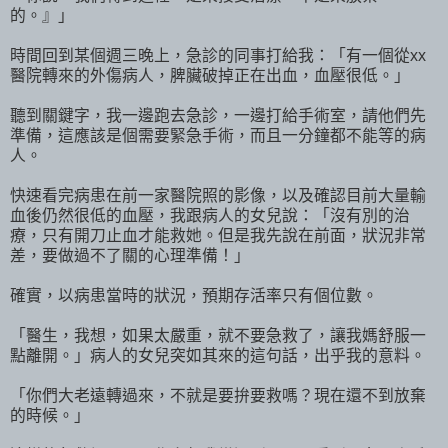
的。』」
時間回到某個週三晚上，急診的同事打給我：「有一個從xx
醫院轉來的外傷病人，脾臟破掉正在出血，血壓很低。」
聽到關鍵字，我一邊跑去急診，一邊打給手術室，請他們先
準備，這應該是個需要緊急手術，而且一分鐘都不能等的病
人。
快速看完病患在前一家醫院照的影像，以及確認目前大量輸
血後仍然很低的血壓，我跟病人的女兒說：「沒有別的治
療，只有開刀止血才能救她。但是我先說在前面，狀況非常
差，要做過不了關的心理準備！」
確實，以病患當時的狀況，預期存活率只有個位數。
「醫生，我想，如果太嚴重，就不要急救了，讓我媽舒服一
點離開。」病人的女兒突如其來的這句話，出乎我的意料。
「你們大老遠轉過來，不就是要拚要救嗎？現在還不到放棄
的時候。」