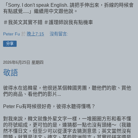
「Sorry. I don't speak English. 請把手伸出來，拆線的時候會
有點感覺.....」繼續用中文跟他說。
＃我英文其實不錯 ＃護理師說我有點機車
Peter Fu
於
晚上7:15
沒有留言:
分享
2026年6月25日 星期四
敬語
彼得水在追韓星，他很迷某個韓國男團，聽他們的歌、買他
們的商品、看他們的影片...
Peter Fu有時候很好奇，彼得水聽得懂嗎？
對我來說，韓文就像外星文字一樣，一堆圈圈方形和看不懂
的符號組成，更可怕的是，連猜都一點也沒有頭緒～（我雖
然不懂日文，但至少可以從漢字去猜測意思；英文當然沒有
問題，就算是法文、德文、某些歐洲與言，其實從拼字還是