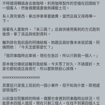
不時還得轉過身去做咖啡，利用咖啡製作的空檔在回頭結下
一個客人，然後偶爾還要做熱磚壓土司。
有人買完東西，拿出停車單要繳費，當然店員又得再嗶一
下。
接著有人要取件，「末三碼？」店員快速用衝刺的方式跑到
後頭，拿了貨品與核對資料。
輪到排在我前面的阿姨結帳，她跟店員好像本來就認識，阿
姨問她：「今天怎麼那麼忙？」
「我同事臨時出車禍，現在在急診，所以只剩我一個人。」
原本幾分鐘就該輪到我結帳，今天等了好久，不過還好，大
家也都知道店員很忙，所以都默默耐心排隊。
xxxxxxxxxxxxxxxxxxxx
其實這只是我上班前的一個小事件，但不知為什麼，既視感
卻很強烈。
以前當住院醫師的時候，偶爾也會遇到同事臨時出狀況，可
能原本四個人值班，現在只剩三個人。在找不到第四個人立