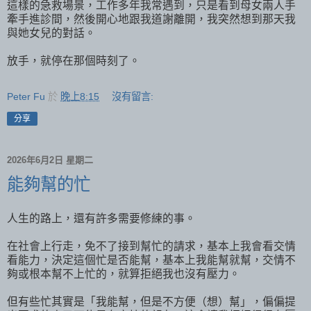
這樣的急救場景，工作多年我常遇到，只是看到母女兩人手
牽手進診間，然後開心地跟我道謝離開，我突然想到那天我
與她女兒的對話。
放手，就停在那個時刻了。
Peter Fu
於
晚上8:15
沒有留言:
分享
2026年6月2日 星期二
能夠幫的忙
人生的路上，還有許多需要修練的事。
在社會上行走，免不了接到幫忙的請求，基本上我會看交情
看能力，決定這個忙是否能幫，基本上我能幫就幫，交情不
夠或根本幫不上忙的，就算拒絕我也沒有壓力。
但有些忙其實是「我能幫，但是不方便（想）幫」，偏偏提