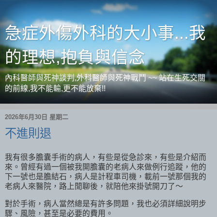
急症外傷外科的大小事...我
的理想,抱負與信念
內科醫師與死神談判,外科醫師與死神戰鬥 ~~ 站在生死交關
的前線,我不能輸,更不能放棄!!
2026年6月30日 星期二
不進則退
我有很多膽囊手術的病人，有些是從急診來，有些是介紹而
來。曾經有過一個被我開膽囊的老病人來做例行追蹤，他的
下一號也是膽結石，病人是計程車司機，載前一號那個我的
老病人來醫院，路上閒聊後，就陪他來掛號開刀了～
對於手術，病人當然總是有許多問題，我也必須詳細說明步
驟、風險，甚至是必要的費用。