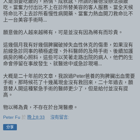
人是須要吃飯的，熱情、成就感、所謂的醫德沒辦法換飯
吃。當奮力付出比不上在診所替美容的客人服務、當全天候
待命比不上去診所看慢性病開藥、當奮力熱血開刀救命比不
上一台美容手術時...
願意做的人越來越稀有，可是並沒有因為稀有而珍貴。
這幾個月我有好幾個脾臟破掉失血性休克的傷患，如果沒有
前線急診同事的積極處理、外科醫師的及時手術、後續加護
病房的稀心照料，這些可以笑著走路出院的病人，他們的生
命會停留在事故發生、就醫途中或急診現場...
大概是二十年前的文章，我說過Peter爸養的狗脾臟出血需要
手術，那時候花了十幾萬現金沒有救回來，二十年過去，願
意替人開這種緊急手術的醫師更少了，但是給付並沒有提
高。
物以稀為貴，不存在於台灣醫療。
Peter Fu
於
晚上8:33
沒有留言:
分享