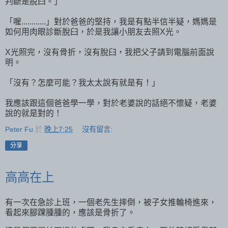
判斷是脫臼。」
「喔............」對於爸爸的堅持，我是有點半信半疑，媽媽是
如何用肉眼診斷脫臼，於是我讓小朋友去照X光。
X光照完，沒有骨折，沒有脫臼，我把父子請到電腦前面說
明。
「沒有？怎麼可能？我太太說有就是有！」
我應該跟這個爸爸學一學，對於老婆說的話絕不懷疑，老婆
說的就是對的！
Peter Fu
於
晚上7:25
沒有留言:
分享
高高在上
有一次在急診上班，一個老先生摔倒，被子女推輪椅進來，
看起來腳踝腫腫的，應該是骨折了。