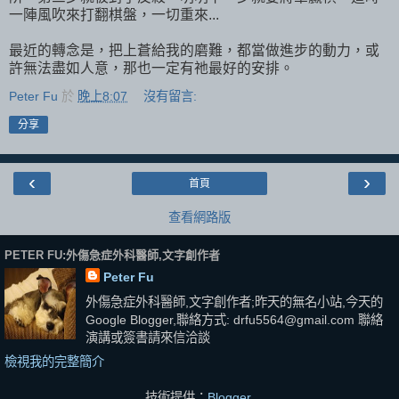
一陣風吹來打翻棋盤，一切重來...
最近的轉念是，把上蒼給我的磨難，都當做進步的動力，或
許無法盡如人意，那也一定有祂最好的安排。
Peter Fu
於
晚上8:07
沒有留言:
分享
‹
›
首頁
查看網路版
PETER FU:外傷急症外科醫師,文字創作者
Peter Fu
外傷急症外科醫師,文字創作者;昨天的無名小站,今天的
Google Blogger,聯絡方式: drfu5564@gmail.com 聯絡
演講或簽書請來信洽談
檢視我的完整簡介
技術提供：
Blogger
.