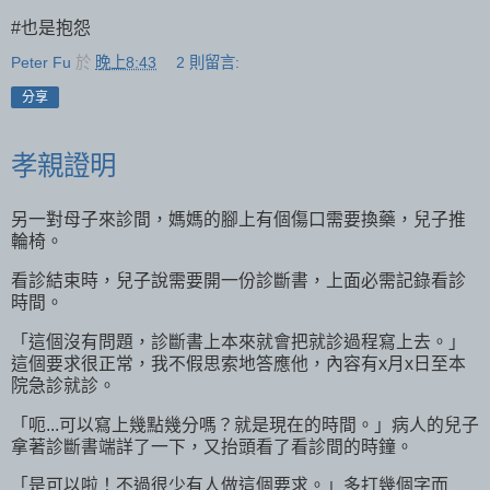
#也是抱怨
Peter Fu
於
晚上8:43
2 則留言:
分享
孝親證明
另一對母子來診間，媽媽的腳上有個傷口需要換藥，兒子推
輪椅。
看診結束時，兒子說需要開一份診斷書，上面必需記錄看診
時間。
「這個沒有問題，診斷書上本來就會把就診過程寫上去。」
這個要求很正常，我不假思索地答應他，內容有x月x日至本
院急診就診。
「呃...可以寫上幾點幾分嗎？就是現在的時間。」病人的兒子
拿著診斷書端詳了一下，又抬頭看了看診間的時鐘。
「是可以啦！不過很少有人做這個要求。」多打幾個字而