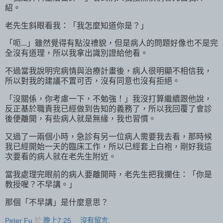
紹。
老先生斜眼看我：「我怎麼知道你是？」
「呃...」雖然覺得有點沒禮貌，但是病人的問題好像也不是完
全沒有道理，所以我拿出識別證給他看。
不過當我說明完病情與治療計畫後，病人很明顯不相信我，
所以對我的建議不置可否，沒有同意也沒有拒絕。
「沒關係，你考慮一下，不勉強！」我沒打算繼續跟他說，
反正基於職責我已經做到告知的義務了，所以我回覆了會診
後便離開，有些病人就是無緣，我也習慣。
又過了一兩個小時，急診有另一位病人需要我去看，那時候
我已經開始一天的臨床工作，所以已經套上白袍，剛好我這
次要看的病人就在老先生附近。
當我處理完眼前的病人要離開時，老先生把我攔住：「你是
教授喔？不早講。」
那個「不早講」是什麼意思？
Peter Fu
於
晚上7:25
沒有留言: