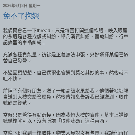
2026年6月8日 星期一
免不了抱怨
我偶爾會看一下thread，只是每回打開這個軟體，映入眼簾
的永遠是各種抱怨或糾紛，舉凡消費糾紛、醫療糾紛、行車
記錄器的車禍糾紛...
充滿各種負能量，彷彿是正義無法申張，只好選擇某個管道
替自己發聲。
不過回頭想想，自己偶爾也會遇到莫名其妙的事，然後就不
吐不快。
前陣子有個好朋友，送了一箱高級水果給我，他循著地址親
自送到大樓交給管理員，然後傳訊息告訴我已經送到，取件
號碼是幾號。
當時只是覺得有點奇怪，因為我們大樓的寄件，基本上講幾
號幾樓就可以，沒有所謂「取件號碼」這種東西。
當晚下班我到一樓取件，物業人員說沒有包裹，我請他再仔