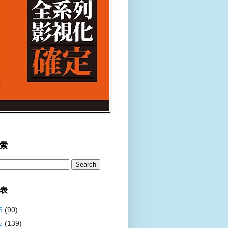
索
表
6
(90)
5
(139)