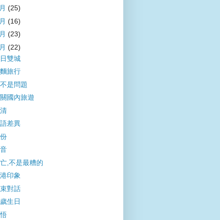
4月
(25)
3月
(16)
2月
(23)
1月
(22)
日雙城
麵旅行
不是問題
關國內旅遊
清
語差異
份
音
亡,不是最糟的
港印象
束對話
歲生日
悟