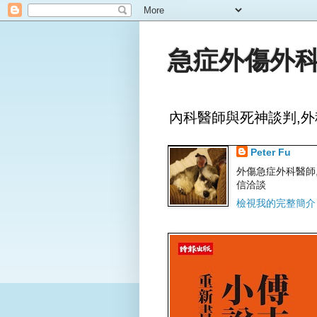
急症外傷外科
內科醫師與死神談判,外
Peter Fu
外傷急症外科醫師,文字
信洽談
檢視我的完整簡介