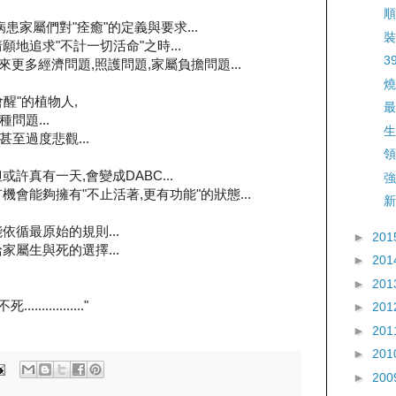
順
患家屬們對"痊癒"的定義與要求...
裝
地追求"不計一切活命"之時...
3
來更多經濟問題,照護問題,家屬負擔問題...
燒
醒"的植物人,
最
問題...
生
至過度悲觀...
領
許真有一天,會變成DABC...
強
會能夠擁有"不止活著,更有功能"的狀態...
新
依循最原始的規則...
►
201
家屬生與死的選擇...
►
201
►
201
..........."
►
201
►
201
►
201
►
200