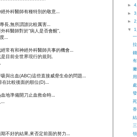
►
經外科醫師有種特別的敬意...
►
►
長,無所謂誰比較厲害...
▼
外科醫師對於"病人是否會醒",
一
..
拉
經常有和神經外科醫師共事的機會...
錢
或是目前全世界現行的規則,
有
.
撇
與出血(ABC)這些直接威脅生命的問題...
用
比較後面的順位(D)...
處
發
血地準備開刀止血救命時...
死
..
香
結
三
期不好的結果,來否定前面的努力...
領