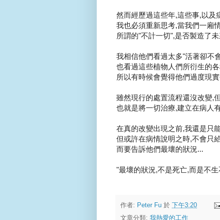
然而經歷過這些年,這些事,以及病
我也必須重新思考,當我們一廂情願
所謂的"不計一切",是否製造了未
我相信他們看過太多"活著卻不會
也看過這些植物人們所衍生的各種
所以有時候會覺得他們過度現實甚
雖然現行的處置流程還沒改變,但或
也就是將一切治療,建立在病人有機
在真的改變出現之前,我還是只能
但或許在病情說明之時,不會只給
而要告訴他們最壞的狀況...
"最壞的狀況,不是死亡,而是不生不死......
作者:
Peter Fu
於
下午3:20
文章分類:
我熱愛的工作