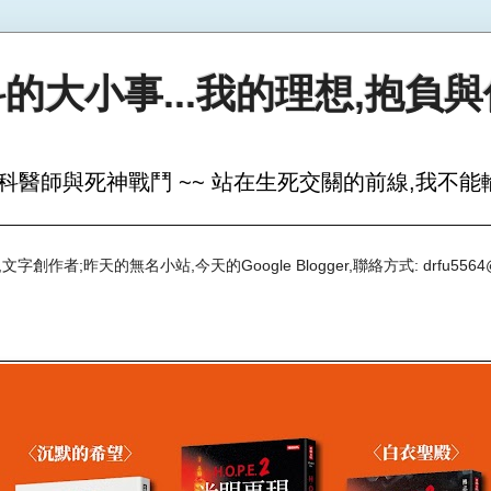
的大小事...我的理想,抱負
科醫師與死神戰鬥 ~~ 站在生死交關的前線,我不能輸
創作者;昨天的無名小站,今天的Google Blogger,聯絡方式: drfu5564