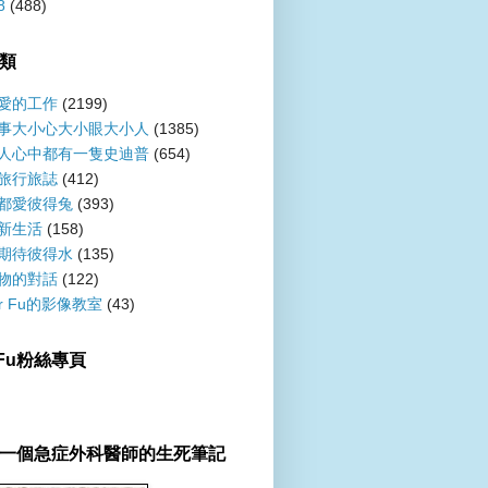
8
(488)
類
愛的工作
(2199)
事大小心大小眼大小人
(1385)
人心中都有一隻史迪普
(654)
旅行旅誌
(412)
都愛彼得兔
(393)
新生活
(158)
期待彼得水
(135)
物的對話
(122)
er Fu的影像教室
(43)
r Fu粉絲專頁
一個急症外科醫師的生死筆記