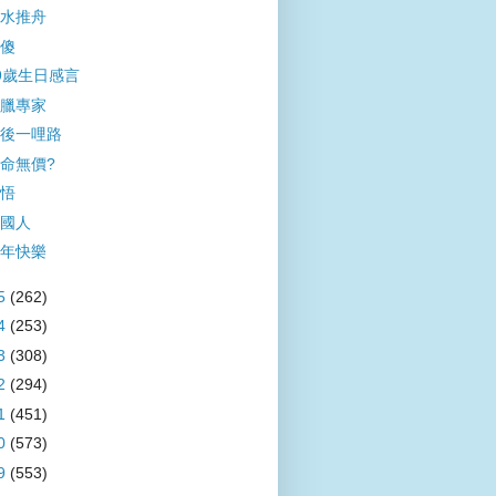
水推舟
傻
9歲生日感言
臘專家
後一哩路
命無價?
悟
國人
年快樂
5
(262)
4
(253)
3
(308)
2
(294)
1
(451)
0
(573)
9
(553)