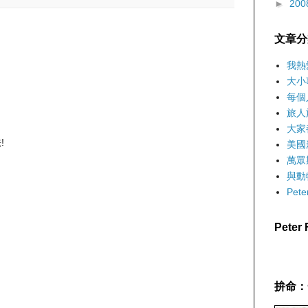
►
200
文章分
我熱
大小
每個
旅人
大家
!
美國
萬眾
與動
Pet
Pete
拚命：