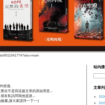
cts/0011041774?sloc=main
站內搜
件經過,
文章列
實在不是寫這篇文章的原始用意...
朋友私訊問我他是誰...
►
202
臉書,讓大家謨拜一下~~)
►
202