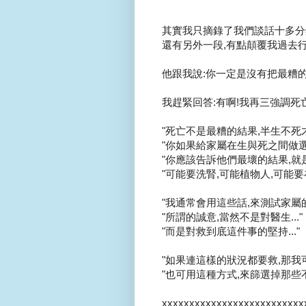
其實我只摘錄了我們談話十多分鐘
還有另外一段,有點顛覆我過去行
他跟我說:你一定是沒有把最糟的
我趕緊回答:有啊!我再三強調死亡
"死亡不是最糟的結果,半生不死才是...
"你如果給家屬在生與死之間做選
"你應該告訴他們最壞的結果,就是
"可能要洗腎,可能植物人,可能要
"我通常會用這些話,來測試家屬的誠
"所謂的誠意,當然不是對醫生..."
"而是對救到底這件事的堅持..."
"如果連這樣的狀況都要救,那我可
"也可用這種方式,來篩選掉那些不
xxxxxxxxxxxxxxxxxxxxxxxxxx