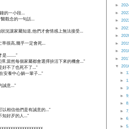
►
202
►
202
的一小段...
醫觀念的一句話...
►
202
►
202
狀況讓家屬知道,他們才會情感上無法接受...
►
202
率很高,幾乎一定會死...
►
201
►
201
....."
►
201
擇,當然每個家屬都會選擇拚活下來的機會..."
▼
201
好不了也死不了..."
►
在安養中心躺一輩子..."
►
意..."
►
►
►
以相信他們是有誠意的..."
►
知好歹的人..."
►
►
xxxxxxxxxxxxxxxxxxx