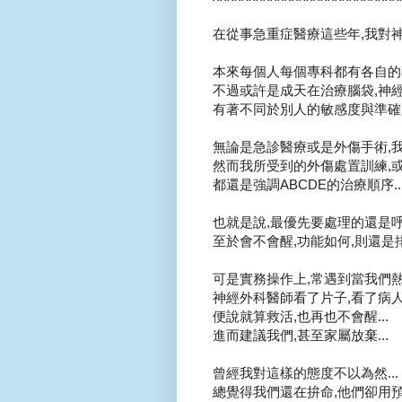
在從事急重症醫療這些年,我對神
本來每個人每個專科都有各自的專
不過或許是成天在治療腦袋,神經
有著不同於別人的敏感度與準確度.
無論是急診醫療或是外傷手術,我
然而我所受到的外傷處置訓練,
都還是強調ABCDE的治療順序..
也就是說,最優先要處理的還是呼吸
至於會不會醒,功能如何,則還是排在
可是實務操作上,常遇到當我們熱
神經外科醫師看了片子,看了病人.
便說就算救活,也再也不會醒...
進而建議我們,甚至家屬放棄...
曾經我對這樣的態度不以為然...
總覺得我們還在拚命,他們卻用預