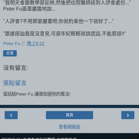
"我明天會跟教學部反映,然後把住院醫師送到人評會處份..."
Peter Fu面罩嚴霜地說...
"人評會?不用那麼嚴重吧,你就約束他一下就好了..."
"跟誰搭訕我是沒意見,可是年紀輕輕就說謊話,不能原諒!!"
Peter Fu
於
晚上9:22
分享
沒有留言:
張貼留言
留話給Peter Fu,讓我知道你的看法!
‹
›
首頁
查看網路版