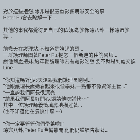
對於這些抱怨,除非是很嚴重影響病患安全的事,
Peter Fu會去瞭解一下...
其他的事我都覺得是自己的私領域,就像聽八卦一樣聽過就
算...
前幾天在護理站,不知道是誰起的頭...
一群護理師圍著Peter Fu,抱怨一個新進的住院醫師...
說他到處把妹,約年輕護理師去看電影吃飯,要不就是到處交換
Line...
"你知道嗎?他那天還跟我們護理長喇咧..."
"他跟護理長說她看起來很像學妹,一點都不像資深主管..."
"一直誇我們阿長很漂亮..."
"結果我們阿長好開心,還請他吃餅乾~~"
其中一位護理師義憤填膺地描述著...
(也不知道他在氣憤什麼~~)
"你一定要管管你們學弟啦!!"
聽完八卦,Peter Fu準備離開,他們仍繼續告狀著...