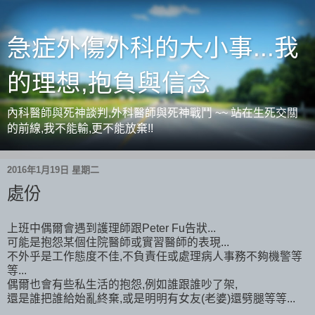
急症外傷外科的大小事...我
的理想,抱負與信念
內科醫師與死神談判,外科醫師與死神戰鬥 ~~ 站在生死交關
的前線,我不能輸,更不能放棄!!
2016年1月19日 星期二
處份
上班中偶爾會遇到護理師跟Peter Fu告狀...
可能是抱怨某個住院醫師或實習醫師的表現...
不外乎是工作態度不佳,不負責任或處理病人事務不夠機警等
等...
偶爾也會有些私生活的抱怨,例如誰跟誰吵了架,
還是誰把誰給始亂終棄,或是明明有女友(老婆)還劈腿等等...