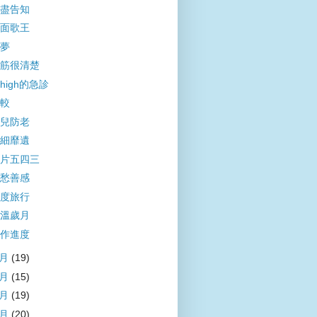
盡告知
面歌王
夢
筋很清楚
high的急診
較
兒防老
細靡遺
片五四三
愁善感
度旅行
溫歲月
作進度
9月
(19)
8月
(15)
7月
(19)
6月
(20)