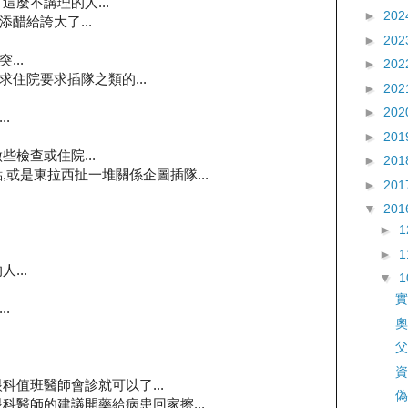
這麼不講理的人...
►
202
醋給誇大了...
►
202
..
►
202
住院要求插隊之類的...
►
202
►
202
.
►
201
檢查或住院...
►
201
,或是東拉西扯一堆關係企圖插隊...
►
201
▼
201
►
►
...
▼
實
.
奧
父
資
科值班醫師會診就可以了...
偽
科醫師的建議開藥給病患回家擦...