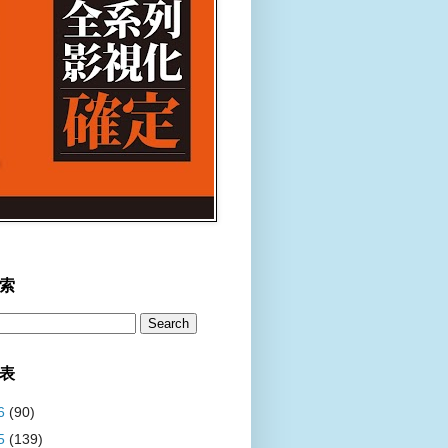
索
表
6
(90)
5
(139)