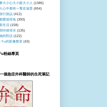
事大小心大小眼大小人
(1385)
人心中都有一隻史迪普
(654)
旅行旅誌
(412)
都愛彼得兔
(393)
新生活
(158)
期待彼得水
(135)
物的對話
(122)
er Fu的影像教室
(43)
r Fu粉絲專頁
一個急症外科醫師的生死筆記