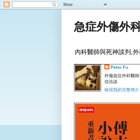
急症外傷外科
內科醫師與死神談判,外
Peter Fu
外傷急症外科醫師,文字
信洽談
檢視我的完整簡介