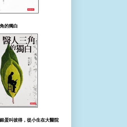
角的獨白
銀蛋叫彼得，從小生在大醫院