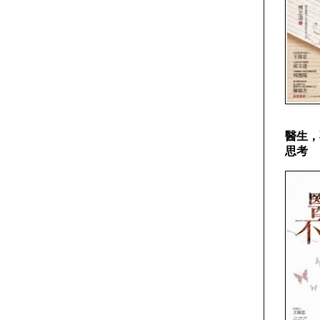
醫生，
思考