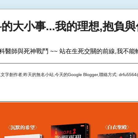
的大小事...我的理想,抱負
科醫師與死神戰鬥 ~~ 站在生死交關的前線,我不能輸
創作者;昨天的無名小站,今天的Google Blogger,聯絡方式: drfu5564