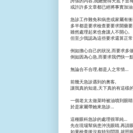
誇張的內容,我總覺得天底下豈有
或許許多文章都已經將事實加油添
急診工作難免和病患或家屬有衝突.
多半都是要求檢查要要求開藥要求
雖然處理起來也會讓人不開心,
但至少我認為這些要求還算正常..
例如擔心自己的狀況,而要求多做些
例如因為心急,而要求我們快一點
無論合不合理,都是人之常情...
前幾天急診遇到的奧客,
讓我真的知道,天下真的有這樣的人
一個老太太做菜時被油噴到眼睛..
於是家屬帶她來急診...
這種眼科急診的處理很單純...
先在現場幫病患沖洗眼睛,再請眼
如果檢查後沒有特別問題,就照眼