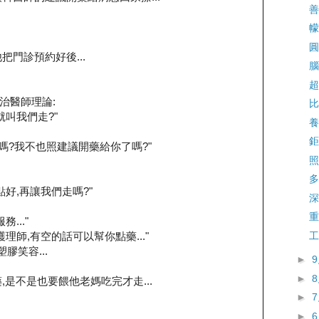
善
幪
圓
把門診預約好後...
腦
超
治醫師理論:
比
就叫我們走?"
養
鉅
嗎?我不也照建議開藥給你了嗎?"
照
多
好,再讓我們走嗎?"
深
重
..."
工
理師,有空的話可以幫你點藥..."
塑膠笑容...
►
►
,是不是也要餵他老媽吃完才走...
►
►