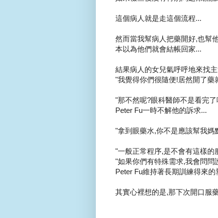
這個病人就是走這個流程...
然而當我幫病人把藥開好,也幫他
本以為他們就會結帳回家...
結果病人的女兒氣呼呼地來找主
"我覺得你們很隨便!居然開了藥
"那不然呢?眼科醫師不是看完了
Peter Fu一時不解他的訴求...
"拿到眼藥水,你不是應該幫我媽點
"一般正常程序,是不會有這樣的服務
"如果你們有特殊需求,我會問問護
Peter Fu維持著長期訓練得來的
其實心裡想的是,那下次開口服藥