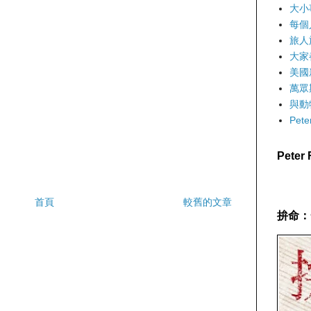
大小
每個
旅人
大家
美國
萬眾
與動
Pet
Pete
首頁
較舊的文章
拚命：