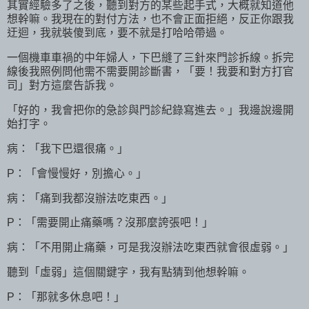
其實經驗多了之後，聽到對方的某些起手式，大概就知道他
想幹嘛。我現在的對付方法，也不會正面拒絕，反正你跟我
迂迴，我就裝傻到底，要不就是打哈哈帶過。
一個機車車禍的中年婦人，下巴縫了三針來門診拆線。拆完
線後我照例問他需不需要開診斷書，「要！我要和對方打官
司」對方這麼告訴我。
「好的，我會把你的急診與門診紀錄寫進去。」我邊說邊開
始打字。
病：「我下巴還很痛。」
P：「會慢慢好，別擔心。」
病：「痛到我都沒辦法吃東西。」
P：「需要開止痛藥嗎？沒那麼誇張吧！」
病：「不用開止痛藥，可是我沒辦法吃東西就會很虛弱。」
聽到「虛弱」這個關鍵字，我有點猜到他想幹嘛。
P：「那就多休息吧！」