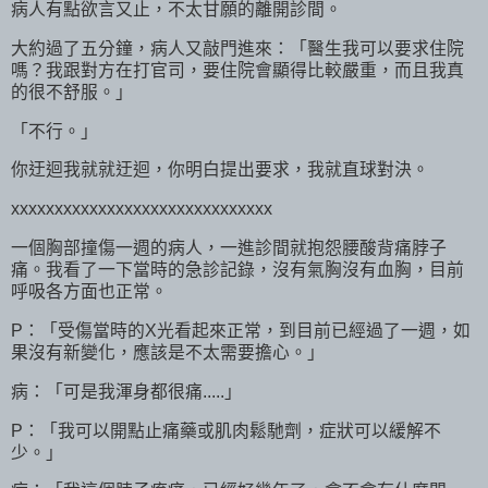
病人有點欲言又止，不太甘願的離開診間。
大約過了五分鐘，病人又敲門進來：「醫生我可以要求住院
嗎？我跟對方在打官司，要住院會顯得比較嚴重，而且我真
的很不舒服。」
「不行。」
你迂迴我就就迂迴，你明白提出要求，我就直球對決。
xxxxxxxxxxxxxxxxxxxxxxxxxxxxxx
一個胸部撞傷一週的病人，一進診間就抱怨腰酸背痛脖子
痛。我看了一下當時的急診記錄，沒有氣胸沒有血胸，目前
呼吸各方面也正常。
P：「受傷當時的X光看起來正常，到目前已經過了一週，如
果沒有新變化，應該是不太需要擔心。」
病：「可是我渾身都很痛.....」
P：「我可以開點止痛藥或肌肉鬆馳劑，症狀可以緩解不
少。」