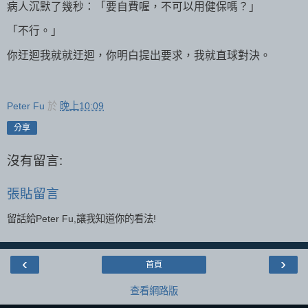
病人沉默了幾秒：「要自費喔，不可以用健保嗎？」
「不行。」
你迂迴我就就迂迴，你明白提出要求，我就直球對決。
Peter Fu
於
晚上10:09
分享
沒有留言:
張貼留言
留話給Peter Fu,讓我知道你的看法!
‹
›
首頁
查看網路版