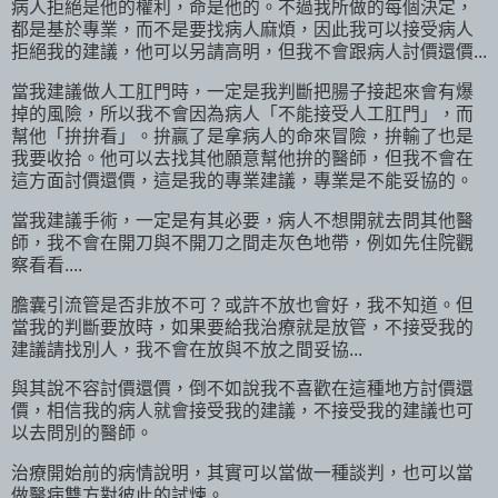
病人拒絕是他的權利，命是他的。不過我所做的每個決定，
都是基於專業，而不是要找病人麻煩，因此我可以接受病人
拒絕我的建議，他可以另請高明，但我不會跟病人討價還價...
當我建議做人工肛門時，一定是我判斷把腸子接起來會有爆
掉的風險，所以我不會因為病人「不能接受人工肛門」，而
幫他「拚拚看」。拚贏了是拿病人的命來冒險，拚輸了也是
我要收拾。他可以去找其他願意幫他拚的醫師，但我不會在
這方面討價還價，這是我的專業建議，專業是不能妥協的。
當我建議手術，一定是有其必要，病人不想開就去問其他醫
師，我不會在開刀與不開刀之間走灰色地帶，例如先住院觀
察看看....
膽囊引流管是否非放不可？或許不放也會好，我不知道。但
當我的判斷要放時，如果要給我治療就是放管，不接受我的
建議請找別人，我不會在放與不放之間妥協...
與其說不容討價還價，倒不如說我不喜歡在這種地方討價還
價，相信我的病人就會接受我的建議，不接受我的建議也可
以去問別的醫師。
治療開始前的病情說明，其實可以當做一種談判，也可以當
做醫病雙方對彼此的試煉。