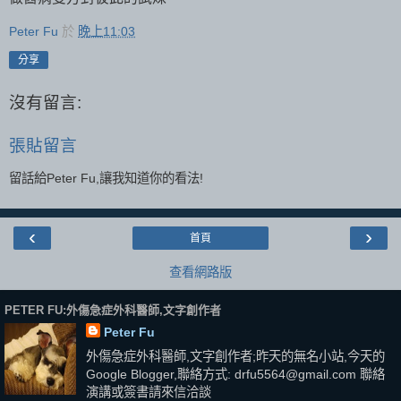
Peter Fu
於
晚上11:03
分享
沒有留言:
張貼留言
留話給Peter Fu,讓我知道你的看法!
‹
›
首頁
查看網路版
PETER FU:外傷急症外科醫師,文字創作者
Peter Fu
外傷急症外科醫師,文字創作者;昨天的無名小站,今天的
Google Blogger,聯絡方式: drfu5564@gmail.com 聯絡
演講或簽書請來信洽談