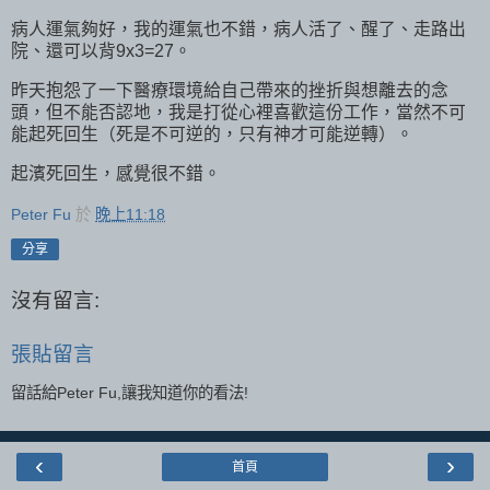
病人運氣夠好，我的運氣也不錯，病人活了、醒了、走路出
院、還可以背9x3=27。
昨天抱怨了一下醫療環境給自己帶來的挫折與想離去的念
頭，但不能否認地，我是打從心裡喜歡這份工作，當然不可
能起死回生（死是不可逆的，只有神才可能逆轉）。
起濱死回生，感覺很不錯。
Peter Fu
於
晚上11:18
分享
沒有留言:
張貼留言
留話給Peter Fu,讓我知道你的看法!
‹
›
首頁