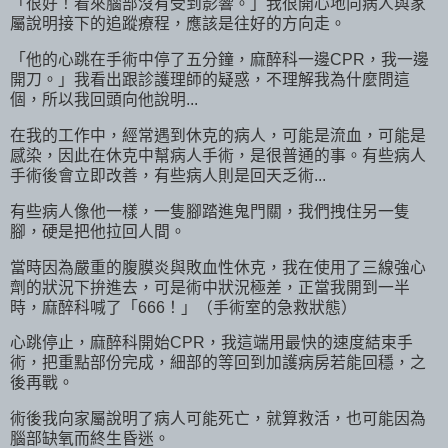
「很好！看來腦部沒有受到影響。」我很開心地向病人與家
屬說明接下的追蹤療程，應該是往好的方向走。
「他的心跳在手術中停了五分鐘，麻醉科一邊CPR，我一邊
開刀。」我看出跟診護理師的疑惑，不理解我為什麼問這
個，所以我回頭向他說明...
在我的工作中，經常遇到休克的病人，可能是流血，可能是
感染，因此在休克中幫病人手術，是很普通的事。有些病人
手術後會立即改善，有些病人則是回天乏術...
有些病人像他一樣，一隻腳踏進鬼門關，我們拽住另一隻
腳，硬是把他拉回人間。
當時因為嚴重的腹膜炎與敗血性休克，我在使用了三線強心
劑的狀況下拚進去，可是術中狀況極差，正當我開到一半
時，麻醉科喊了「666！」（手術室的急救狀態）
心跳停止，麻醉科開始CPR，我這端用最快的速度結束手
術，把重點部份完成，細部的等回到加護病房若能回穩，之
後再戰。
術後我向家屬說明了病人可能死亡，就算救活，也可能因為
腦部缺氧而終生昏迷。