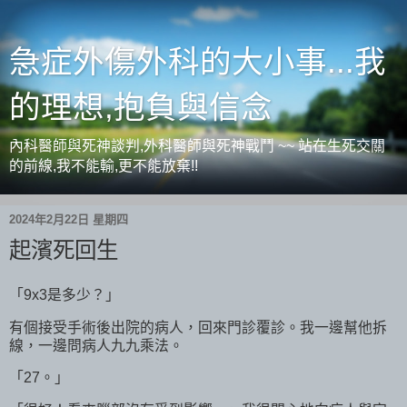
急症外傷外科的大小事...我
的理想,抱負與信念
內科醫師與死神談判,外科醫師與死神戰鬥 ~~ 站在生死交關
的前線,我不能輸,更不能放棄!!
2024年2月22日 星期四
起濱死回生
「9x3是多少？」
有個接受手術後出院的病人，回來門診覆診。我一邊幫他拆
線，一邊問病人九九乘法。
「27。」