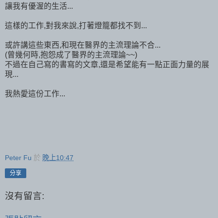
讓我有優渥的生活...
這樣的工作,對我來說,打著燈籠都找不到...
或許講這些東西,和現在醫界的主流理論不合...
(曾幾何時,抱怨成了醫界的主流理論~~)
不過在自己寫的書寫的文章,還是希望能有一點正面力量的展
現...
我熱愛這份工作...
Peter Fu
於
晚上10:47
分享
沒有留言: