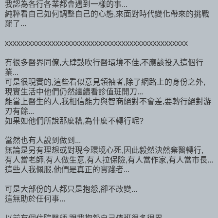
我認為各行各業都會遇到一樣的事...
純粹看自己如何調整自己的心態,來面對時代變化帶來的挑戰
罷了...
xxxxxxxxxxxxxxxxxxxxxxxxxxxxxxxxxxxxxxxxxxxxxxx
有很多醫界同僚,大肆鼓吹行醫環境不佳,不應該投入這個行
業...
可是很現實的,這些看似意見領袖者,除了網路上的身份之外,
現實生活中他們仍然繼續看診值班開刀...
能當上醫生的人,我相信能力與智商絕對不會差,要轉行絕對游
刃有餘...
如果如他們所說那麼糟,為什麼不轉行呢?
當然也有人說到做到...
無論是另有理想或對現今環境心死,因此毅然決然棄醫轉行,
有人當老師,有人做生意,有人拉保險,有人當作家,有人當市長...
這些人我佩服,他們是真正的實踐者...
可是大部份的人都只是抱怨,卻不改變...
這無助於任何事...