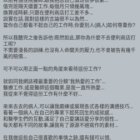
以前有個住院醫師,跟我抱怨自己值班很多很累...
值完班隔天還要工作,每個月只領幾萬塊...
換算成時薪,只跟在便利商店打工差不多...
說實在話,我對這樣的言論很不以為然...
當你自己都看不起自己的工作時,你要別人(病人)如何尊重你?
所以我聽完之後告訴他:既然如此,那你為什麼不去便利商店打
工呢?
不需要漫長的訓練,也沒有人命關天的壓力,也不會被告有幾千
萬的賠償...
可不可以用正面一點的角度來看待這份工作?
就如同我網誌裡最重要的分類"我熱愛的工作"...
醫療工作,或是醫師這個職業,是我一直所熱愛...
我從來不覺得這份工作有什麼不好...
來來去去的病人,可以讓我磨練或展現各式各樣的溝通技巧...
看著一個病人,在自己的專業下起死回生的成就感...
和醫學生們的互動,滿足了自己愛講話愛分享的個性...
每天都有不同的故事,讓我有了源源不絕寫作的素材...
在我做這些自己很喜歡的事情之餘,還有錢可以領,