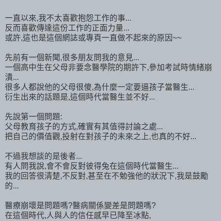
一直以來,我不太喜歡抱怨工作的事...
反而喜歡傳達這份工作的正面力量...
或許,這也是這個網誌或專頁一直做不起來的原因~~
先前有一個新聞,很多朋友問我的意見...
一個高中生在父母非要念醫學院的期許下,參加考試時情緒崩
潰...
很多人都說他的父母很傻,為什麼一定要逼孩子當醫生...
衍生出來的話題是,這個時代當醫生並不好...
先說第一個問題:
父母教育孩子的方式,確實有其值得討論之處...
把自己的價值觀,投射在對孩子的未來之上,也真的不好...
不過我想談的是後者...
有人問我說,會不會反對彼得兔在這個時代當醫生...
我的回答很清楚,不反對,甚至在不勉強他的狀況下,我是鼓勵
的...
醫療崩壞是問題嗎?醫病關係變差是問題嗎?
在這個時代,人與人的信任感早已降至冰點,