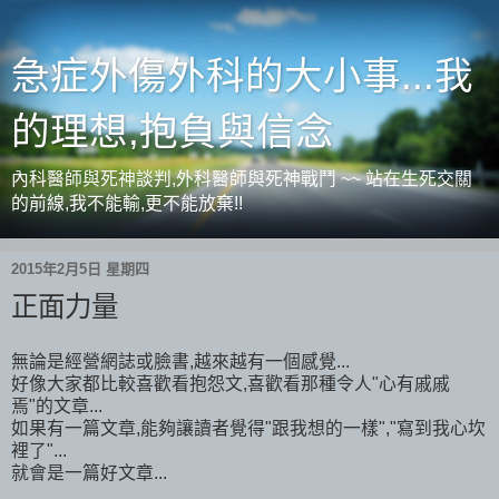
急症外傷外科的大小事...我
的理想,抱負與信念
內科醫師與死神談判,外科醫師與死神戰鬥 ~~ 站在生死交關
的前線,我不能輸,更不能放棄!!
2015年2月5日 星期四
正面力量
無論是經營網誌或臉書,越來越有一個感覺...
好像大家都比較喜歡看抱怨文,喜歡看那種令人"心有戚戚
焉"的文章...
如果有一篇文章,能夠讓讀者覺得"跟我想的一樣","寫到我心坎
裡了"...
就會是一篇好文章...