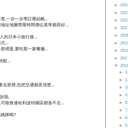
►
202
►
202
,一步一步學註冊結帳...
►
202
地址地圖營業時間價位菜單都弄好...
►
202
►
202
的日本小旅行後...
...
►
201
裡逛,要吃那一家餐廳...
►
201
►
201
鬆...
▼
201
►
►
程要去那裡,也把交通都弄清楚...
►
►
訴我,
►
可能會連哈利波特園區都進不去...
►
號碼牌嗎?
►
►