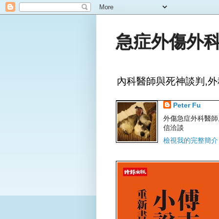
急症外傷外科
內科醫師與死神談判,外
Peter Fu
外傷急症外科醫師,文字
信洽談
檢視我的完整簡介