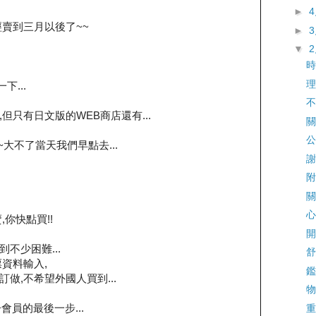
►
賣到三月以後了~~
►
▼
時
理
下...
不
但只有日文版的WEB商店還有...
關
公
~大不了當天我們早點去...
謝
附
關
心
你快點買!!
開
到不少困難...
舒
資料輸入,
鑑
做,不希望外國人買到...
物
會員的最後一步...
重