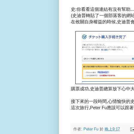
史:你看看這個連結有沒有幫助...
(史迪普轉貼了一個部落客的網站
在攸關自身權益的時候,史迪普
購票成功,史迪普總算放下心中大石
接下來的一段時間,心情愉快的史
這次旅行,Peter Fu應該可以跟
作者:
Peter Fu
於
晚上9:17