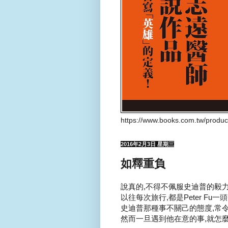
https://www.books.com.tw/produ
2016年2月3日 星期三
如釋重負
說真的,不得不佩服史迪普的毅力.
以往每次旅行,都是Peter Fu
史迪普那種事不關己的態度,常令Pet
然而一旦遇到他在意的事,就怎麼