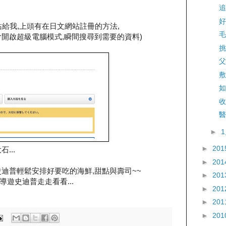
追
好
給我,上頭有在日文網站註冊的方法,
毛
會開啟超級電腦模式,瞬間搜尋到需要的資料)
挑
父
敷
如
收
醫
►
►
201
...
►
201
迪普輕鬆安排好要吃的海鮮,甜點與壽司~~
►
201
著導遊史迪普走走看看...
►
201
►
201
►
201