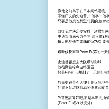
像他之前為了在日本網站購物,
不懂日文的史迪普,一個字一個字查
只要是他想吃想逛想買的,他會把
自從我們決定要安排一次屬於兩人
史迪普徹底火力全開,進入備戰模式
每天就見他在電腦前做功課,要去那
這時候反而讓Peter Fu落的一派輕
史迪普很想去大阪環球影城...
他很嚮往哈利波特園區...
於是Peter Fu規劃了一天的行
然而史迪普今天卻十萬火急地告
他買不到環球影城的快速通關票,
P:這應該還好吧,不是早點去抽
(Peter Fu還在狀況外)