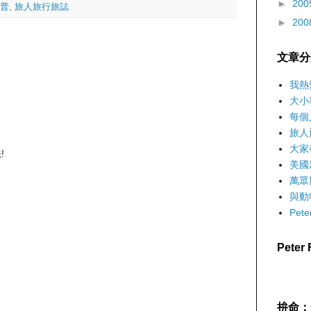
►
200
普
,
旅人旅行旅誌
►
200
文章分
我熱
大小
每個
旅人
大家
!
美國
萬眾
與動
Pet
Pete
拚命：