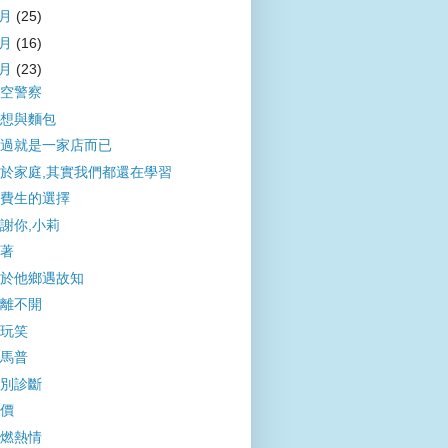
4月
(25)
3月
(16)
2月
(23)
空警察
想與麵包
過就是一家店而已
於家庭,其實我們都還在學習
費生的選擇
謝你,小莉
著
於他鄉遇故知
離不開
玩笑
馬普
別診斷
價
燃熱情