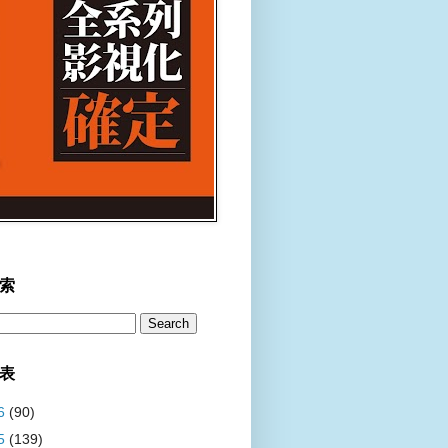
索
表
6
(90)
5
(139)