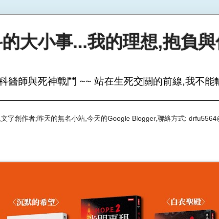
的大小事...我的理想,抱負
科醫師與死神戰鬥 ~~ 站在生死交關的前線,我不能輸
創作者;昨天的無名小站,今天的Google Blogger,聯絡方式: drfu5564