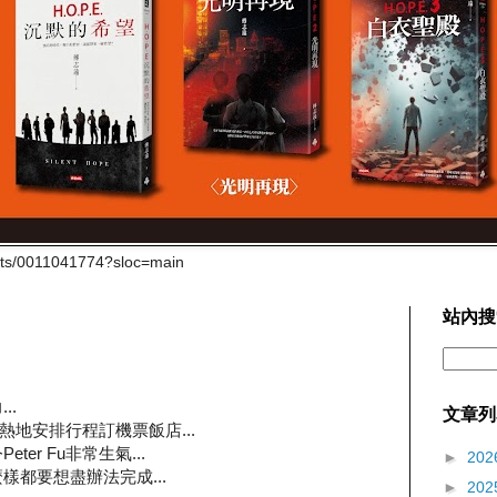
cts/0011041774?sloc=main
站內搜
..
文章列
一頭熱地安排行程訂機票飯店...
er Fu非常生氣...
►
202
樣都要想盡辦法完成...
►
202