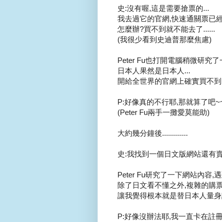
史:沒有喔,這是需要搶票的...
我去過它的官網,快速通關票已經
怎麼辦?買不到就不能去了......
(我很少看到史迪普那麼焦慮)
Peter Fu也打開電腦稍微研究了一
日本人果然是日本人...
開給全世界的官網上確實買不到,
P:好像真的不行耶,那就算了吧~
(Peter Fu兩手一攤愛莫能助)
大約幾分鐘後.............
史:我找到一個日文版網站還有賣,
Peter Fu研究了一下網站內容,遇
除了日文看不懂之外,複雜的購票
讓我覺得根本就是替日本人量身訂
P:好像沒辦法耶,我一直卡在註冊