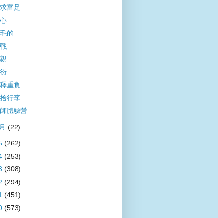
求富足
心
毛的
戰
親
衍
釋重負
拾行李
師體驗營
1月
(22)
5
(262)
4
(253)
3
(308)
2
(294)
1
(451)
0
(573)