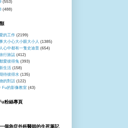
9
(553)
8
(488)
類
愛的工作
(2199)
事大小心大小眼大小人
(1385)
人心中都有一隻史迪普
(654)
旅行旅誌
(412)
都愛彼得兔
(393)
新生活
(158)
期待彼得水
(135)
物的對話
(122)
er Fu的影像教室
(43)
r Fu粉絲專頁
一個急症外科醫師的生死筆記