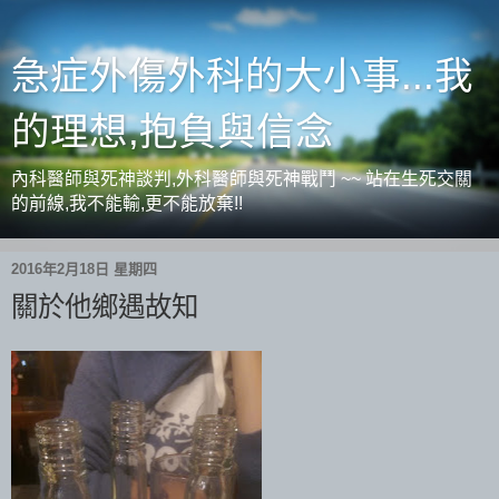
急症外傷外科的大小事...我
的理想,抱負與信念
內科醫師與死神談判,外科醫師與死神戰鬥 ~~ 站在生死交關
的前線,我不能輸,更不能放棄!!
2016年2月18日 星期四
關於他鄉遇故知