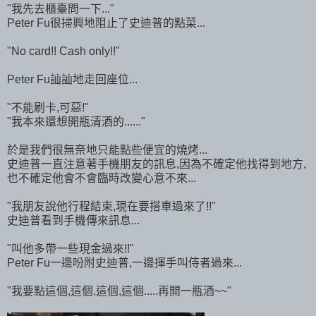
"我先去櫃臺問一下..."
Peter Fu很掃興地阻止了史迪普的點菜...
"No card!! Cash only!!"
Peter Fu訕訕地走回座位...
"不能刷卡,可惡!"
"我本來還想開瓶清酒的......"
於是我們很無奈地只能點些便宜的燒烤...
史迪普一直注意著手機朋友的訊息,因為不確定他找得到地方,
也不確定他會不會臨時改變心意不來...
"我朋友說他行程結束,現在要搭車過來了!!"
史迪普看到手機傳來訊息...
"叫他多帶一些現金過來!!"
Peter Fu一邊吩附史迪普,一邊揮手叫侍者過來...
"我要點這個,這個,這個,這個.....再開一瓶酒~~"