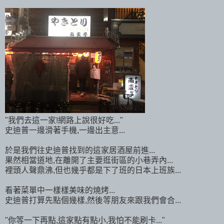
"我們去這一家!網路上說很好吃..."
史迪普一邊滑著手機,一邊出主意...
於是我們往史迪普找到的這家居酒屋前進...
果然相當道地,在離開了主要逛街區的小巷弄內...
裡頭人聲鼎沸,但也幾乎都是下了班的日本上班族...
看著菜單中一樣樣美味的燒烤...
史迪普打算先點個幾樣,然後等朋友來跟我們會合...
"你等一下再點,這家點有點小,我怕不能刷卡..."