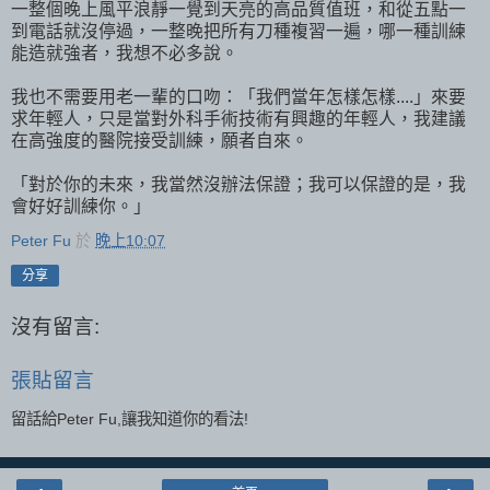
一整個晚上風平浪靜一覺到天亮的高品質值班，和從五點一
到電話就沒停過，一整晚把所有刀種複習一遍，哪一種訓練
能造就強者，我想不必多說。
我也不需要用老一輩的口吻：「我們當年怎樣怎樣....」來要
求年輕人，只是當對外科手術技術有興趣的年輕人，我建議
在高強度的醫院接受訓練，願者自來。
「對於你的未來，我當然沒辦法保證；我可以保證的是，我
會好好訓練你。」
Peter Fu
於
晚上10:07
分享
沒有留言:
張貼留言
留話給Peter Fu,讓我知道你的看法!