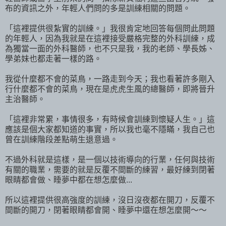
布的資訊之外，年輕人們問的多是訓練相關的問題。
「這裡提供很紮實的訓練。」我很肯定地回答每個問此問題
的年輕人，因為我就是在這裡接受嚴格完整的外科訓練，成
為獨當一面的外科醫師，也不只是我，我的老師、學長姊、
學弟妹也都走著一樣的路。
我從什麼都不會的菜鳥，一路走到今天；我也看著許多剛入
行什麼都不會的菜鳥，現在是虎虎生風的總醫師，即將晉升
主治醫師。
「這裡非常累，事情很多，有時候會訓練到懷疑人生。」這
應該是個大家都知道的事實，所以我也毫不隱瞞，我自己也
曾在訓練階段差點萌生退意過。
不過外科就是這樣，是一個以技術導向的行業，任何與技術
有關的職業，需要的就是反覆不間斷的練習，最好練到閉著
眼睛都會做、睡夢中都在想怎麼做...
所以這裡提供很高強度的訓練，沒日沒夜都在開刀，反覆不
間斷的開刀，閉著眼睛都會開、睡夢中還在想怎麼開～～