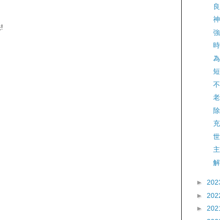
良
神
!
強
時
為
短
不
老
除
充
世
主
解
►
202
►
202
►
202