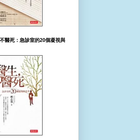
不醫死：急診室的20個凝視與