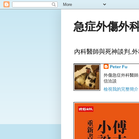
急症外傷外科
內科醫師與死神談判,外
Peter Fu
外傷急症外科醫師,文字
信洽談
檢視我的完整簡介