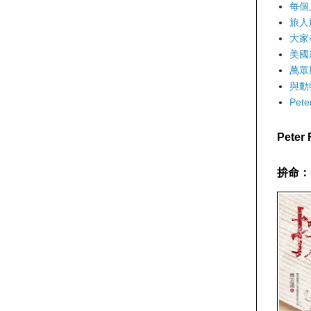
每個
旅人
大家
美國
萬眾
與動
Pet
Pete
拚命：