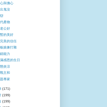
心與佛心
出鬼沒
辯
代產物
老公好
暫的美好
完美的信任
板娘兼打雜
錯能力
滿感恩的生日
態炎涼
戰主和
題專家
3
(171)
2
(199)
1
(199)