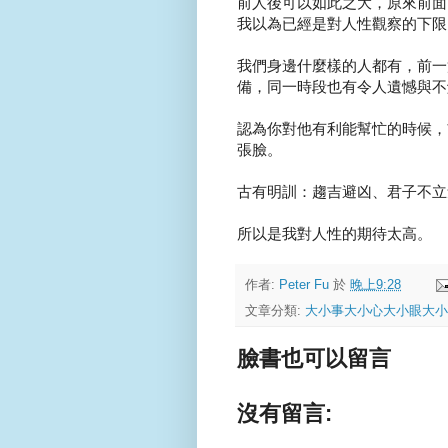
前人後可以如此之大，原來前面
我以為已經是對人性觀察的下限
我們身邊什麼樣的人都有，前一
備，同一時段也有令人遺憾與不解
認為你對他有利能幫忙的時候，
張臉。
古有明訓：趨吉避凶、君子不立
所以是我對人性的期待太高。
作者:
Peter Fu
於
晚上9:28
文章分類:
大小事大小心大小眼大小
臉書也可以留言
沒有留言: