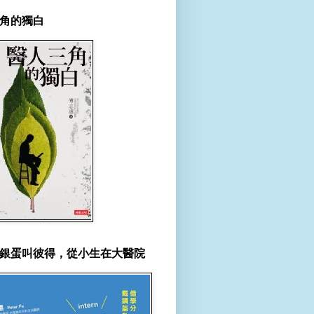
角的獨白
銀蛋叫彼得，從小生在大醫院