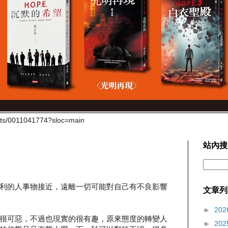
cts/0011041774?sloc=main
站內搜
利的人事物接近，遠離一切可能對自己有不良影響
文章列
►
202
很可惡，不過也現實的很有趣，原來態度的轉變人
►
202