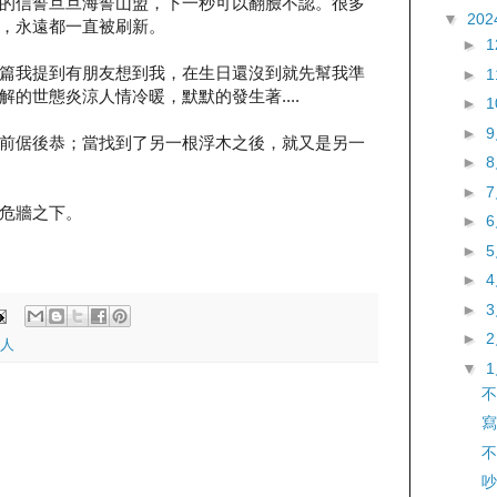
的信誓旦旦海誓山盟，下一秒可以翻臉不認。很多
▼
202
，永遠都一直被刷新。
►
篇我提到有朋友想到我，在生日還沒到就先幫我準
►
的世態炎涼人情冷暖，默默的發生著....
►
►
前倨後恭；當找到了另一根浮木之後，就又是另一
►
►
危牆之下。
►
►
►
►
►
人
▼
不
寫
不
吵