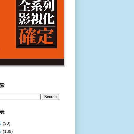
索
表
6
(90)
5
(139)