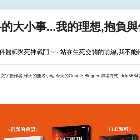
的大小事...我的理想,抱負
科醫師與死神戰鬥 ~~ 站在生死交關的前線,我不能輸
創作者;昨天的無名小站,今天的Google Blogger,聯絡方式: drfu5564