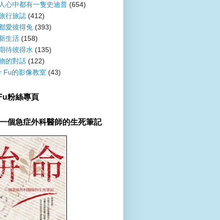
人心中都有一隻史迪普
(654)
旅行旅誌
(412)
都愛彼得兔
(393)
新生活
(158)
期待彼得水
(135)
物的對話
(122)
er Fu的影像教室
(43)
r Fu粉絲專頁
一個急症外科醫師的生死筆記