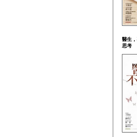
醫生，
思考