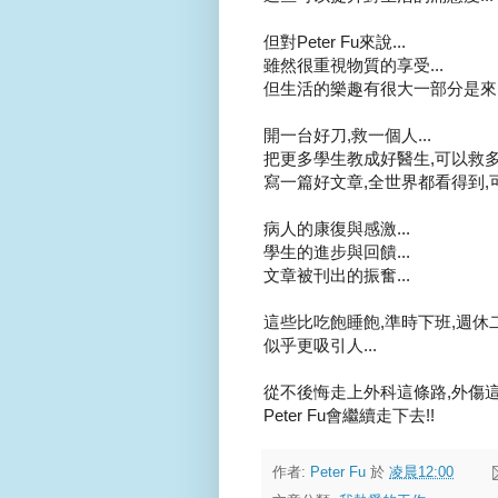
但對Peter Fu來說...
雖然很重視物質的享受...
但生活的樂趣有很大一部分是來自
開一台好刀,救一個人...
把更多學生教成好醫生,可以救多點
寫一篇好文章,全世界都看得到,可
病人的康復與感激...
學生的進步與回饋...
文章被刊出的振奮...
這些比吃飽睡飽,準時下班,週休二日
似乎更吸引人...
從不後悔走上外科這條路,外傷這條
Peter Fu會繼續走下去!!
作者:
Peter Fu
於
凌晨12:00