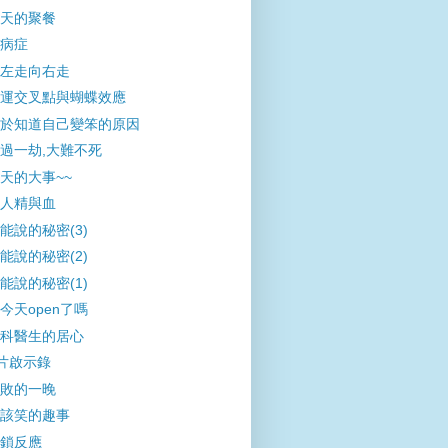
天的聚餐
病症
左走向右走
運交叉點與蝴蝶效應
於知道自己變笨的原因
過一劫,大難不死
天的大事~~
人精與血
能說的秘密(3)
能說的秘密(2)
能說的秘密(1)
今天open了嗎
科醫生的居心
片啟示錄
敗的一晚
該笑的趣事
鎖反應