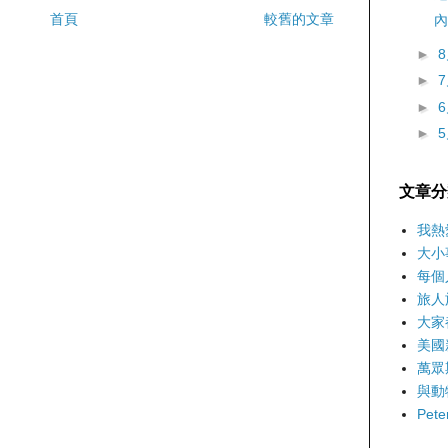
首頁
較舊的文章
內
►
►
►
►
文章分
我熱
大小
每個
旅人
大家
美國
萬眾
與動
Pet