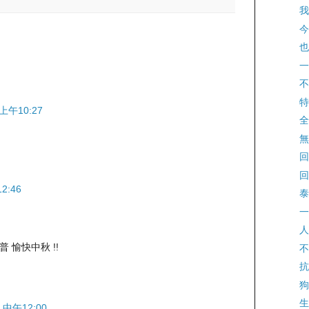
我
今
也
一
不
特
上午10:27
全
無
回
回
2:46
泰
一
人
迪普 愉快中秋 !!
不
抗
狗
生
 中午12:00