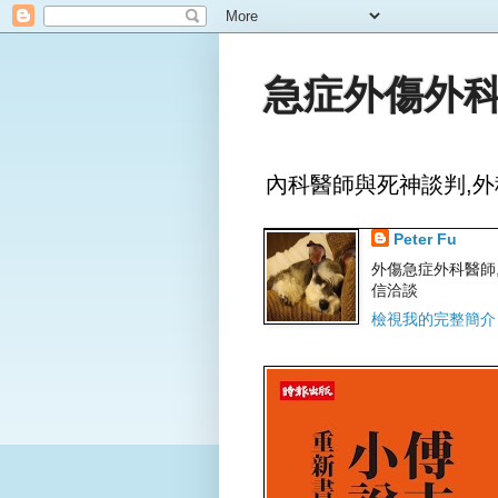
急症外傷外科
內科醫師與死神談判,外
Peter Fu
外傷急症外科醫師,文字
信洽談
檢視我的完整簡介