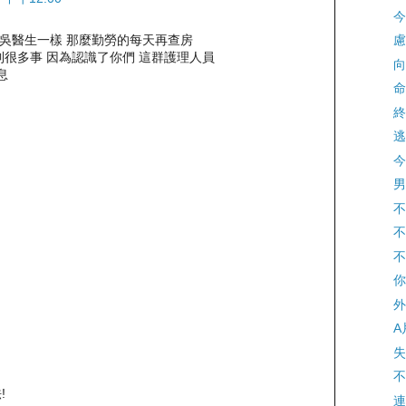
今
跟吳醫生一樣 那麼勤勞的每天再查房
慮
很多事 因為認識了你們 這群護理人員
向
息
命
終
逃
今
男
不
不
不
你
外
A
失
不
!
連