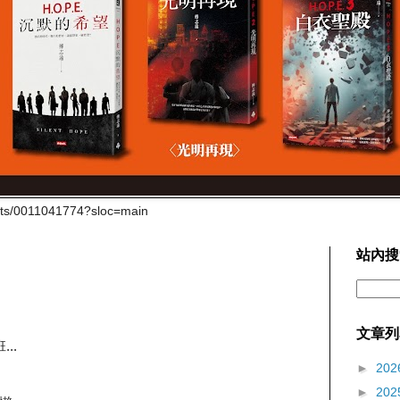
cts/0011041774?sloc=main
站內搜
文章列
..
►
202
►
202