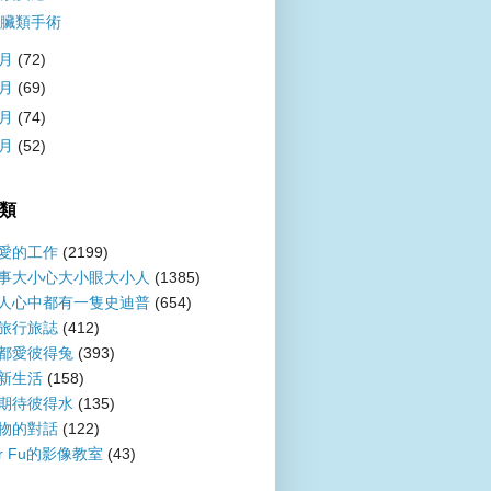
臟類手術
8月
(72)
7月
(69)
6月
(74)
5月
(52)
類
愛的工作
(2199)
事大小心大小眼大小人
(1385)
人心中都有一隻史迪普
(654)
旅行旅誌
(412)
都愛彼得兔
(393)
新生活
(158)
期待彼得水
(135)
物的對話
(122)
er Fu的影像教室
(43)