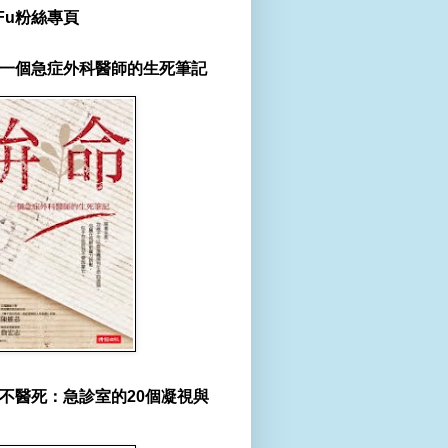
r Fu粉絲專頁
一個急症外科醫師的生死筆記
不醫死：急診室的20個凝視與