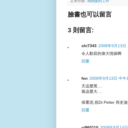
文章分類:
我熱愛的工作
臉書也可以留言
3 則留言:
shi7343
2008年9月13日 
令人動容的偉大情操啊
回覆
fen
2008年9月13日 中午1
天這麼黑....
風這麼大....
保重泥,祝Dr.Petter 與史
回覆
cj860110
2008年9月14日