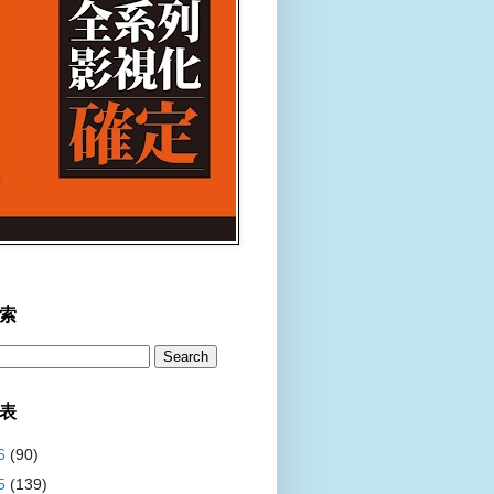
索
表
6
(90)
5
(139)