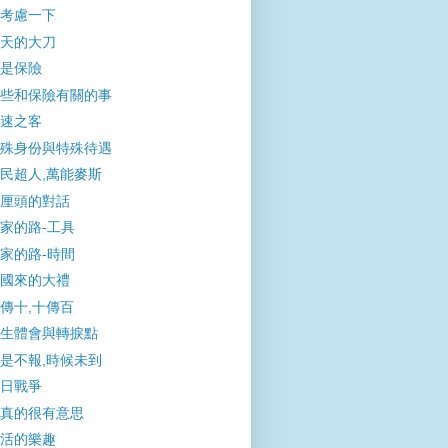
考慮一下
天的大刀
是保險
些和保險有關的事
速之客
殊身份與特殊待遇
民超人,萬能麥斯
厘頭的對話
家的路-工具
家的路-時間
國來的大禮
傳十,十傳百
生體會與轉捩點
是不報,時候未到
日戰爭
真的很有意思
活的樂趣