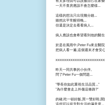
有太多理由可以說服自己在家偷懶.
一天不查房應該不會怎麼樣...
這樣的想法只出現幾分鐘...
雖然比平常醒得晚...
但還是決定去看看病人...
病人應該也會希望看到他的醫生吧.
於是在風雨中,Peter Fu來去醫院.
把病人看一遍,這個週末才會安心.
xxxxxxxxxxxxxxxxxxxxxxxxxx
昨天一同共事的小伙伴,
問了Peter Fu一個問題...
"學長你如此重視生活品質..."
"為什麼會走上外傷這條路?"
的確,吃一頓好飯,買一雙好鞋,開好
這些可以提升對生活的滿意度...