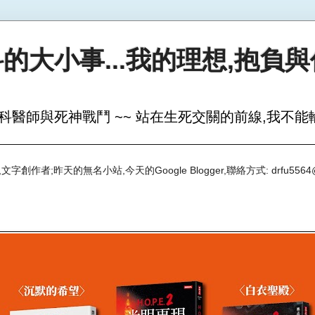
的大小事...我的理想,抱負
科醫師與死神戰鬥 ~~ 站在生死交關的前線,我不能輸
創作者;昨天的無名小站,今天的Google Blogger,聯絡方式: drfu5564