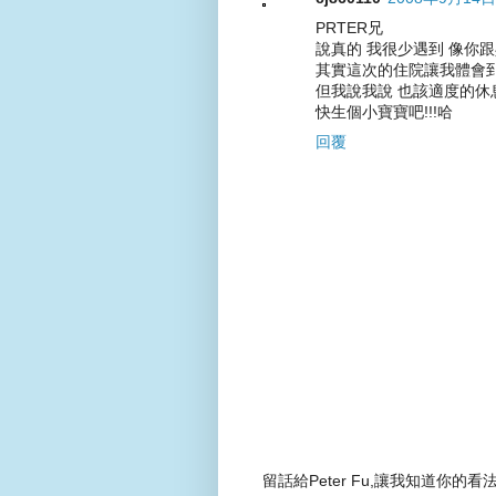
PRTER兄
說真的 我很少遇到 像你
其實這次的住院讓我體會到
但我說我說 也該適度的休
快生個小寶寶吧!!!哈
回覆
留話給Peter Fu,讓我知道你的看法