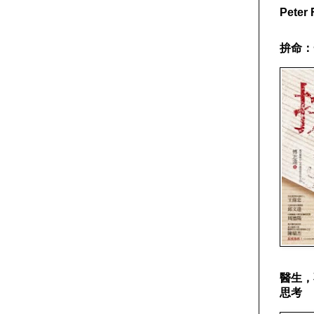
Pete
拚命：
醫生，
思考