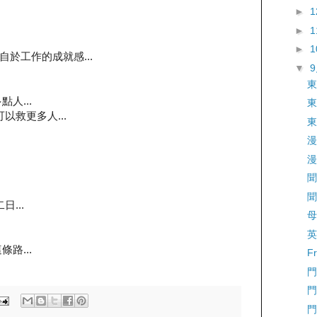
►
►
►
於工作的成就感...
▼
東
人...
東
以救更多人...
東
漫
漫
聞
聞
...
母
英
路...
Fr
門
門
門