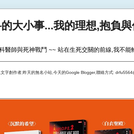
的大小事...我的理想,抱負
科醫師與死神戰鬥 ~~ 站在生死交關的前線,我不能輸
創作者;昨天的無名小站,今天的Google Blogger,聯絡方式: drfu5564