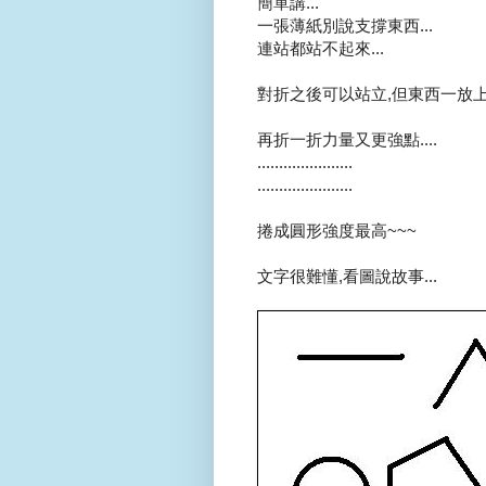
簡單講...
一張薄紙別說支撐東西...
連站都站不起來...
對折之後可以站立,但東西一放上去
再折一折力量又更強點....
......................
......................
捲成圓形強度最高~~~
文字很難懂,看圖說故事...