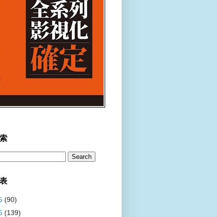
索
表
6
(90)
5
(139)