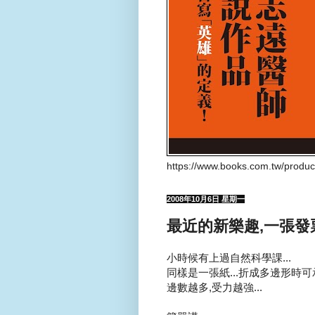
https://www.books.com.tw/produ
2008年10月6日 星期一
最近的新樂趣,一張發票
小時候有上過自然科學課...
同樣是一張紙...折成多邊形時
邊數越多,受力越強...