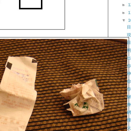
►
►
▼
目
現
目
明
出
你
神
你
你
辦
身
網
撞
大