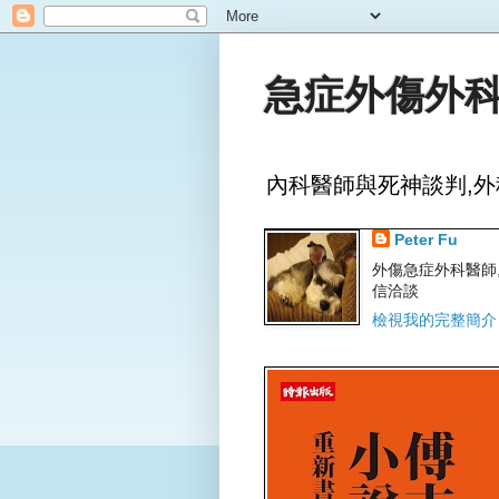
急症外傷外科
內科醫師與死神談判,外
Peter Fu
外傷急症外科醫師,文字
信洽談
檢視我的完整簡介