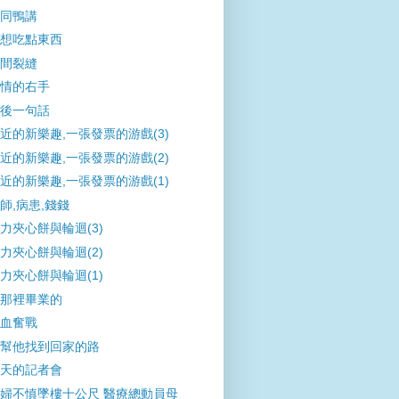
同鴨講
想吃點東西
間裂縫
情的右手
後一句話
近的新樂趣,一張發票的游戲(3)
近的新樂趣,一張發票的游戲(2)
近的新樂趣,一張發票的游戲(1)
師,病患,錢錢
力夾心餅與輪迴(3)
力夾心餅與輪迴(2)
力夾心餅與輪迴(1)
那裡畢業的
血奮戰
幫他找到回家的路
天的記者會
婦不慎墜樓十公尺 醫療總動員母