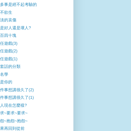
多事是經不起考驗的
不欲生
淡的哀傷
是好人還是壞人?
百四十塊
任遊戲(3)
任遊戲(2)
任遊戲(1)
套話的分類
名學
是你的
件事想講很久了(2)
件事想講很久了(1)
人現在怎麼樣?
求~要求~要求~
怨~抱怨~抱怨~
果再回到從前