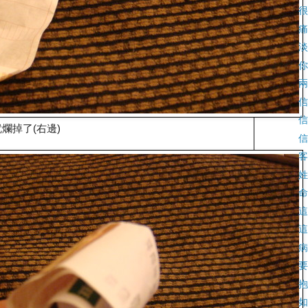
很
痛
淡
你
兩
信
信
爛掉了(右邊)
信
客
姓
命
這
這
病
要
抱
如