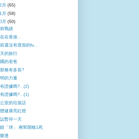
12月
(65)
11月
(58)
10月
(50)
前戰績
在在香港...
前還沒有渡假的fu...
天的旅行
國的老爸
那條有多長?
明的力量
有證據嗎?...(2)
有證據嗎?...(1)
公室的垃圾話
體健康亮紅燈
誌暫停一天
錯「球」 兩幫開槍1死
樂透