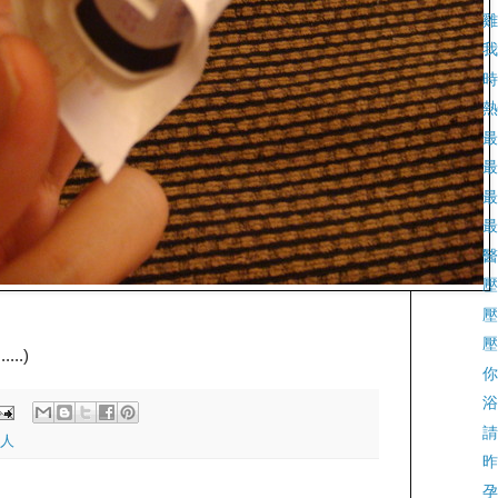
雞
我
時
熱
最
最
最
最
醫
壓
壓
壓
..)
你
浴
請
人
昨
孕