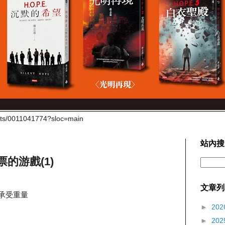
cts/0011041774?sloc=main
站內搜
的游戲(1)
文章列
可承受重量
►
202
►
202