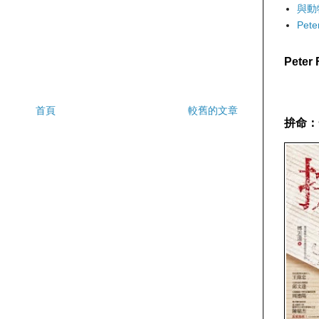
與動
Pet
Pete
首頁
較舊的文章
拚命：