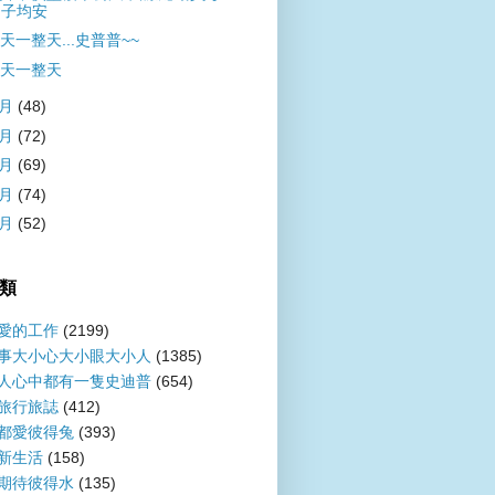
子均安
天一整天...史普普~~
天一整天
9月
(48)
8月
(72)
7月
(69)
6月
(74)
5月
(52)
類
愛的工作
(2199)
事大小心大小眼大小人
(1385)
人心中都有一隻史迪普
(654)
旅行旅誌
(412)
都愛彼得兔
(393)
新生活
(158)
期待彼得水
(135)