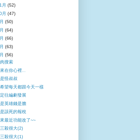
11月
(52)
10月
(47)
9月
(50)
8月
(64)
7月
(66)
6月
(63)
5月
(56)
肉搜索
來在你心裡...
是怪叔叔
希望每天都跟今天一樣
定往編劇發展
是英雄錢是膽
是該死的報稅
來最近功能改了~~
三殺很大(2)
三殺很大(1)