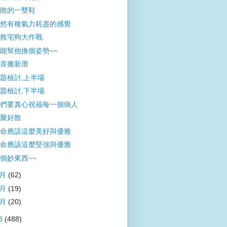
敗的一雙鞋
然有種氣力耗盡的感覺
救宅狗大作戰
能幫他換個姿勢~~
喜搬新厝
題檢討,上半場
題檢討,下半場
們要真心祝福每一個病人
聚好散
命應該這麼美好與優雅
命應該這麼堅強與優雅
個妙東西~~
4月
(62)
3月
(19)
1月
(20)
8
(488)