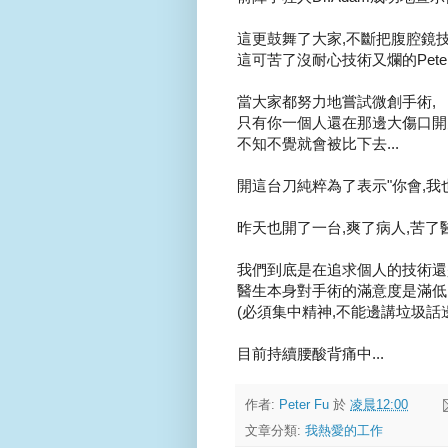
這更鼓舞了大家,不斷把腹腔鏡技術
這可苦了沒耐心技術又爛的Peter F
當大家都努力地嘗試微創手術,
只有你一個人還在那邊大傷口開大
不知不覺就會被比下去...
開這台刀純粹為了表示"你會,我也會
昨天也開了一台,爽了病人,苦了醫生
我們到底是在追求個人的技術還
醫生本身對手術的滿意度是滿低的.
(必須集中精神,不能邊講垃圾話邊
目前持續腰酸背痛中...
作者:
Peter Fu
於
凌晨12:00
文章分類:
我熱愛的工作