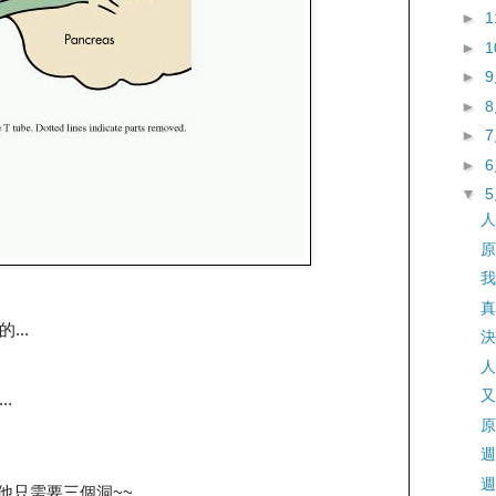
►
►
►
►
►
►
▼
人
原
我
真
..
決
人
又
.
原
週
週
示他只需要三個洞~~