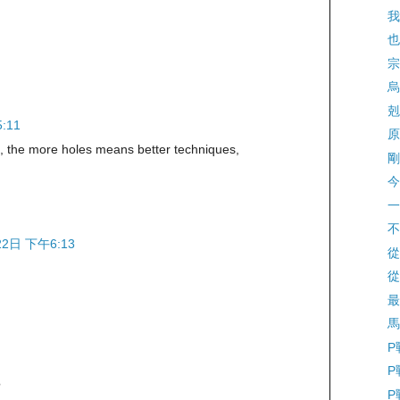
我
也
宗
烏
剋
:11
原
 the more holes means better techniques,
剛
今
一
不
22日 下午6:13
從
從
最
馬
P
P
?
P