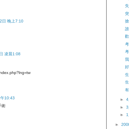
失
突
2日 晚上7:10
搶
誰
歡
考
考
日 凌晨1:08
我
好
index.php?lng=tw
生
生
有
午10:43
►
手術
►
►
►
200