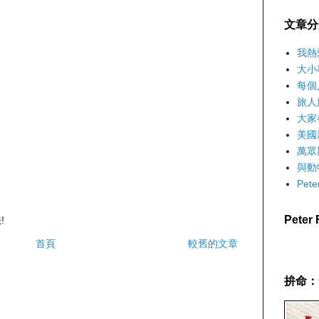
文章分
我熱
大小
每個
旅人
大家
美國
萬眾
與動
Pet
Pete
!
首頁
較舊的文章
拚命：