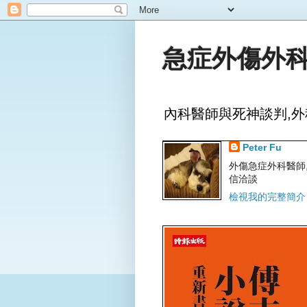
急症外傷外科
內科醫師與死神談判,外
Peter Fu
外傷急症外科醫師,文字
信洽談
檢視我的完整簡介