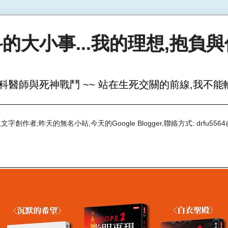
的大小事...我的理想,抱負
科醫師與死神戰鬥 ~~ 站在生死交關的前線,我不能輸
創作者;昨天的無名小站,今天的Google Blogger,聯絡方式: drfu5564