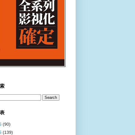
索
表
6
(90)
5
(139)