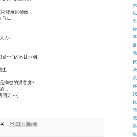
美
發展到極致...
也
u...
出
你
準
刀...
最
我
~~"的不甘示弱...
依
...
決
決
是病患的滿意度?
你
..
我
開刀~~)
原
請
我
果
慌