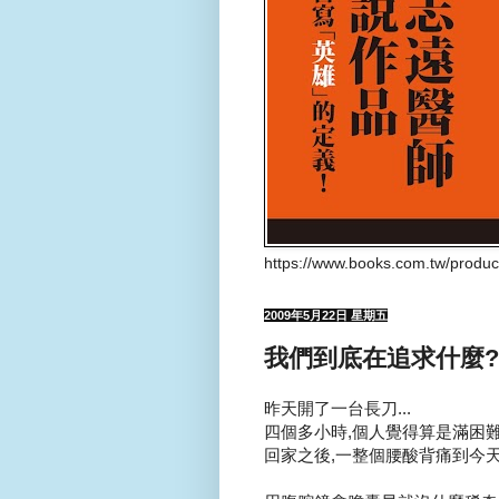
https://www.books.com.tw/produ
2009年5月22日 星期五
我們到底在追求什麼?
昨天開了一台長刀...
四個多小時,個人覺得算是滿困難的
回家之後,一整個腰酸背痛到今天.