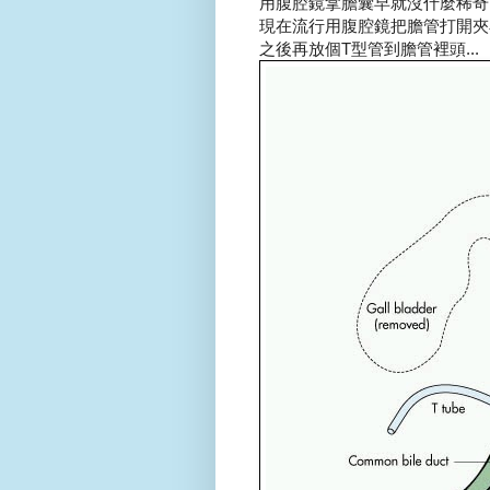
用腹腔鏡拿膽囊早就沒什麼稀奇了.
現在流行用腹腔鏡把膽管打開夾
之後再放個T型管到膽管裡頭...