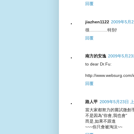
回覆
jiazhen1122
2009年5月2
很...............特別!
回覆
南方的安逸
2009年5月23
to dear Dr.Fu:
http://www.websurg.com/
回覆
路人甲
2009年5月23日 上
當大家都努力的嘗試微創
不是因為"你會,我也會"
而是,如果不跟進
~~~你只會被淘汰~~