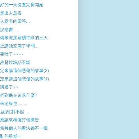
好的一天從查完房開始
是出人意表
人意表的回答...
沒念書....
備來迎接連續忙碌的三天
近講話充滿了學問...
要吐了~~~~
然是垃圾話不斷
定來講這個悲傷的故事(2)
定來講這個悲傷的故事(1)
講過了~~
們到底在追求什麼?
來老板也........
,謝謝,對不起...
應該來考慮打個廣告
然每個人的看法都不一樣
亂的星期一