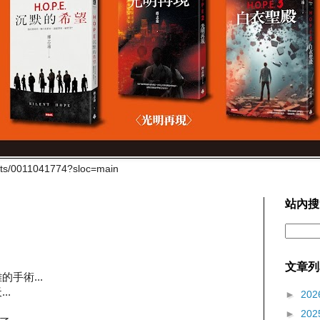
cts/0011041774?sloc=main
站內搜
文章列
手術...
..
►
202
►
202