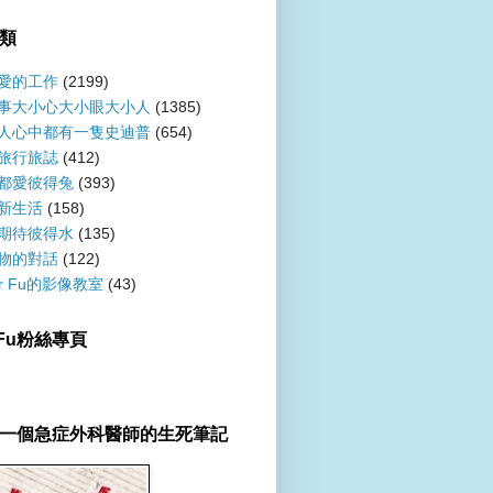
類
愛的工作
(2199)
事大小心大小眼大小人
(1385)
人心中都有一隻史迪普
(654)
旅行旅誌
(412)
都愛彼得兔
(393)
新生活
(158)
期待彼得水
(135)
物的對話
(122)
er Fu的影像教室
(43)
r Fu粉絲專頁
一個急症外科醫師的生死筆記