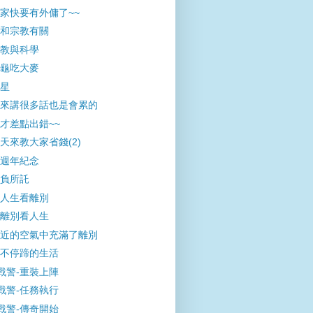
家快要有外傭了~~
和宗教有關
教與科學
龜吃大麥
星
來講很多話也是會累的
才差點出錯~~
天來教大家省錢(2)
週年紀念
負所託
人生看離別
離別看人生
近的空氣中充滿了離別
不停蹄的生活
戰警-重裝上陣
戰警-任務執行
戰警-傳奇開始