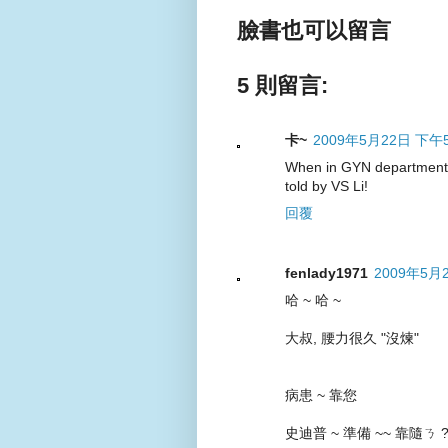
臉書也可以留言
5 則留言:
卡~
2009年5月22日 下午5
When in GYN department,
told by VS Li!
回覆
fenlady1971
2009年5月
哈 ~ 哈 ~
大叔, 腰力很久 "沒煉"
病患 ~ 靠您
史迪普 ~ 準備 ~~ 靠隨ㄋ 