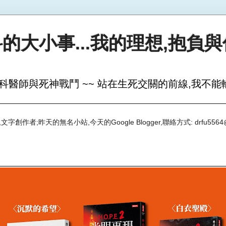
的大小事...我的理想,抱負
科醫師與死神戰鬥 ~~ 站在生死交關的前線,我不能輸
創作者;昨天的無名小站,今天的Google Blogger,聯絡方式: drfu5564