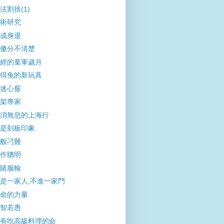
法割捨(1)
術研究
成身退
傻分不清楚
經的童軍歲月
得兔的新玩具
迷心竅
架專家
消無息的上海行
是刻板印象
般刁難
作聰明
賭服輸
是一家人,不進一家門
命的力量
智若愚
有吃高級料理的命