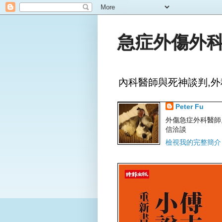
急症外傷外科
內科醫師與死神談判,外
Peter Fu
外傷急症外科醫師,文字
信洽談
檢視我的完整簡介