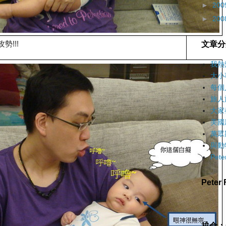
►
200
►
200
勢!!!
文章分
我熱
大小
每個
旅人
大家
美國
萬眾
與動
Pet
Pete
拚命：