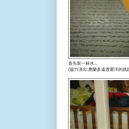
首先裝一杯水...
(協力演出:奧蘭多遠渡重洋的跳