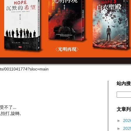
cts/0011041774?sloc=main
站內搜
不了...
文章列
,拍打,旋轉,
►
202
►
202