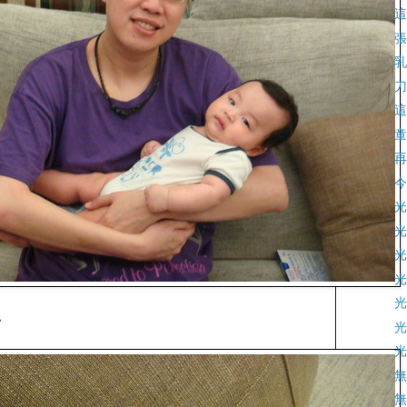
這
張
乳
刀
這
童
再
今
光
光
光
光
光
~
光
光
無
無