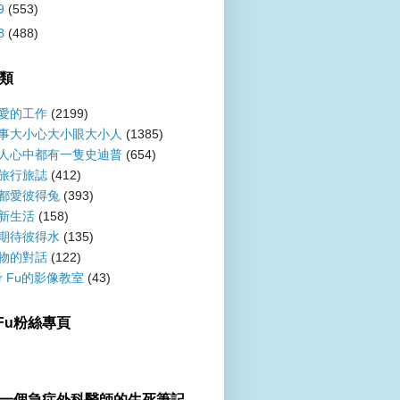
9
(553)
8
(488)
類
愛的工作
(2199)
事大小心大小眼大小人
(1385)
人心中都有一隻史迪普
(654)
旅行旅誌
(412)
都愛彼得兔
(393)
新生活
(158)
期待彼得水
(135)
物的對話
(122)
er Fu的影像教室
(43)
r Fu粉絲專頁
一個急症外科醫師的生死筆記