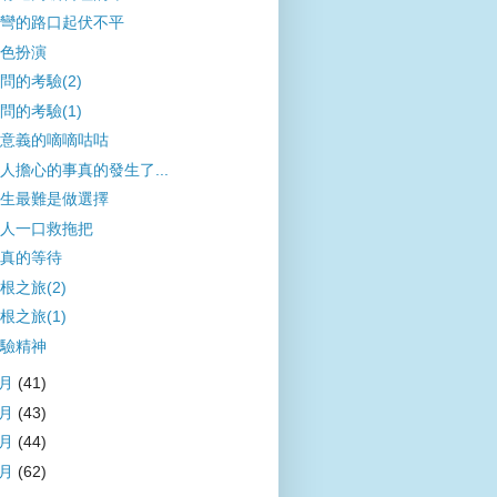
彎的路口起伏不平
色扮演
問的考驗(2)
問的考驗(1)
意義的嘀嘀咕咕
人擔心的事真的發生了...
生最難是做選擇
人一口救拖把
真的等待
根之旅(2)
根之旅(1)
驗精神
4月
(41)
3月
(43)
2月
(44)
1月
(62)