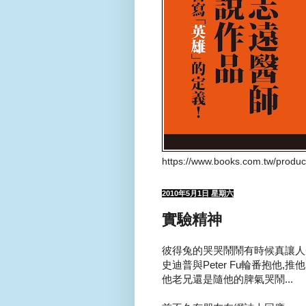
https://www.books.com.tw/produ
2010年5月1日 星期六
實驗精神
彼得兔的哭哭鬧鬧有時候真讓人受
史迪普與Peter Fu輪番抱他,推他
他老兄還是隨他的脾氣哭鬧...