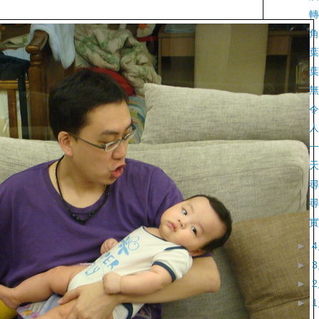
轉
角
葉
葉
無
令
人
一
天
尋
尋
實
►
►
►
►