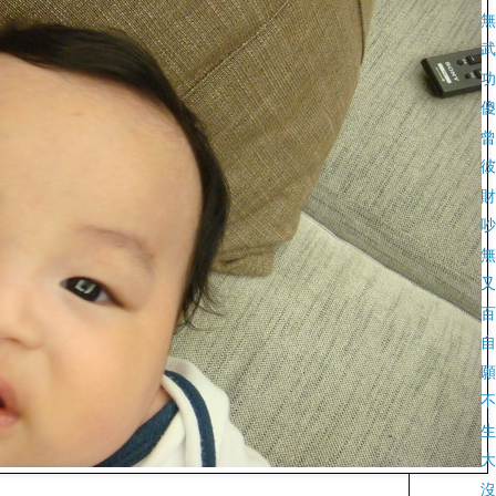
無
武
功
傻
曾
彼
財
吵
無
又
百
自
願
不
生
大
沒