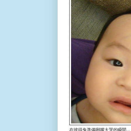
在彼得兔準備咧嘴大哭的瞬間...