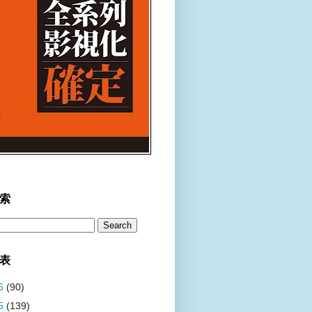
索
表
6
(90)
5
(139)