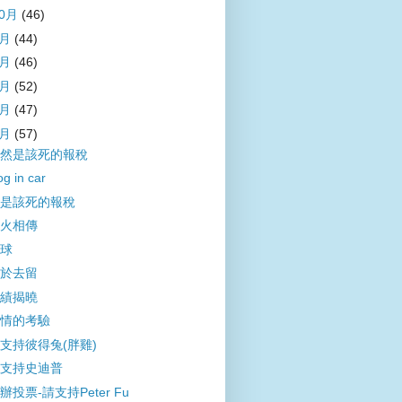
10月
(46)
9月
(44)
8月
(46)
7月
(52)
6月
(47)
5月
(57)
然是該死的報稅
g in car
是該死的報稅
火相傳
球
於去留
績揭曉
情的考驗
支持彼得兔(胖雞)
支持史迪普
辦投票-請支持Peter Fu