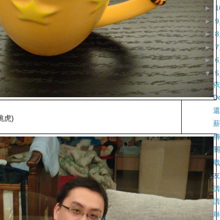
►
►
►
►
►
▼
依
Do
還
跳虎)
薪
傳
關
戰
友
請
請
舉