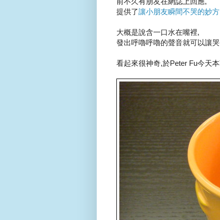
前不久有朋友在網誌上回應,
提供了
讓小朋友瞬間不哭的妙方
大概是說含一口水在嘴裡,
發出呼嚕呼嚕的聲音就可以讓哭聲
看起來很神奇,於Peter Fu今