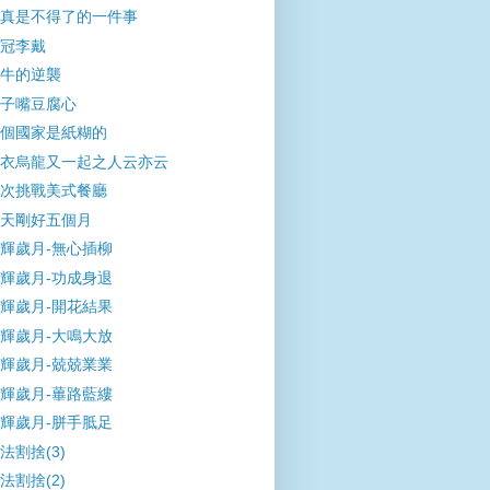
真是不得了的一件事
冠李戴
牛的逆襲
子嘴豆腐心
個國家是紙糊的
衣烏龍又一起之人云亦云
次挑戰美式餐廳
天剛好五個月
輝歲月-無心插柳
輝歲月-功成身退
輝歲月-開花結果
輝歲月-大鳴大放
輝歲月-兢兢業業
輝歲月-蓽路藍縷
輝歲月-胼手胝足
法割捨(3)
法割捨(2)