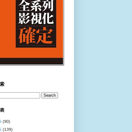
索
表
6
(90)
5
(139)