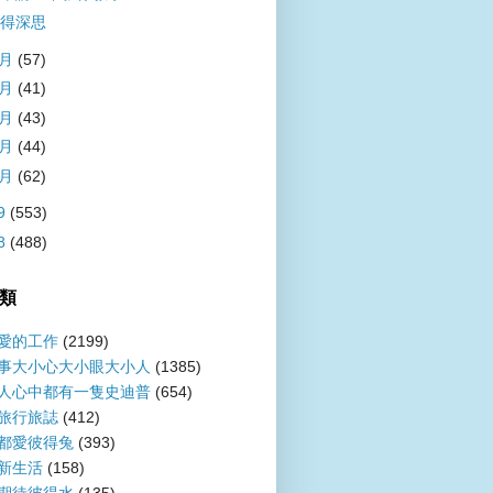
得深思
5月
(57)
4月
(41)
3月
(43)
2月
(44)
1月
(62)
9
(553)
8
(488)
類
愛的工作
(2199)
事大小心大小眼大小人
(1385)
人心中都有一隻史迪普
(654)
旅行旅誌
(412)
都愛彼得兔
(393)
新生活
(158)
期待彼得水
(135)