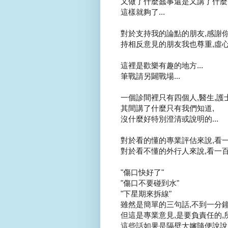
又做了什麼蠢事還是又講了什麼白
這樣就夠了...
對於支持我的論點的朋友,感謝你們
持相反意見的朋友我也尊重,虛心受
這裡是歡樂有趣的地方...
筆戰請另闢戰場...
一個診間裡只有四個人,醫生,護士,
其間講了什麼只有我們知道,
沒什麼好特別澄清或說明的...
對於看的懂的專業評估來說,看一
對於看不懂的外行人來說,看一百眼
"傷口快好了"
"傷口不要碰到水"
"下星期來拆線"
雖然是簡單的三句話,不到一分鐘.
但這是專業意見,是要負責任的,所
這些話如果是隔壁大嬸隨便說說,