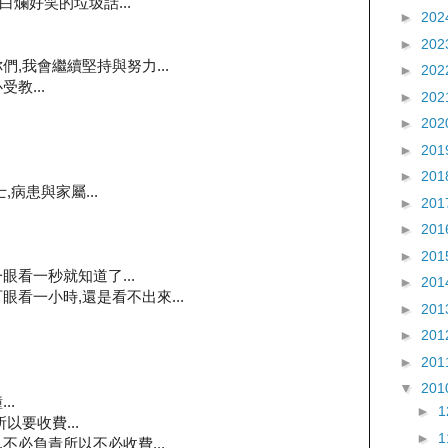
爛好笑的垃圾話...
►
202
►
202
,我會繼續堅持與努力...
►
202
教...
►
202
►
202
►
201
►
201
病患與家屬...
►
201
►
201
►
201
眼看一秒就知道了...
►
201
看一小時,還是看不出來...
►
201
►
201
►
201
▼
201
..
►
以要收費...
►
不必負責所以不必收費...