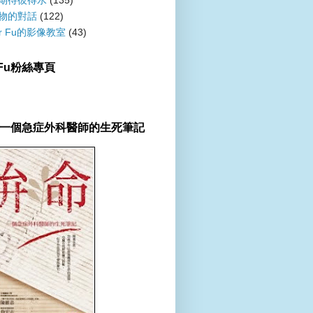
物的對話
(122)
er Fu的影像教室
(43)
r Fu粉絲專頁
一個急症外科醫師的生死筆記