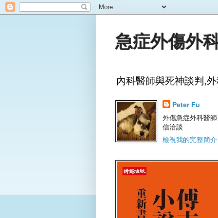
急症外傷外科
內科醫師與死神談判,外
Peter Fu
外傷急症外科醫師,文字
信洽談
檢視我的完整簡介