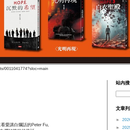
cts/0011041774?sloc=main
站內搜
文章列
►
202
講白爛話的Peter Fu,
►
202