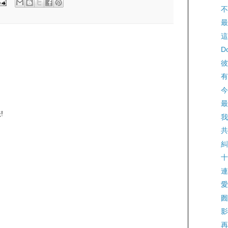
不
最
這
Do
彼
有
今
最
!
我
共
糾
十
連
愛
囫
影
再