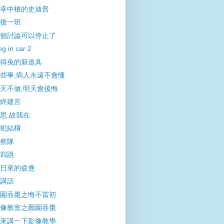
幸中槍的史迪普
後一班
個討論可以停止了
g in car 2
得兔的新道具
些事,病人永遠不會懂
天不做,明天會後悔
終建言
思,故我在
犯結構
察隊
四跳
日來的疲憊
講話
圇吞棗之悔不當初
像教室之囫圇吞棗
來講一下影像教學