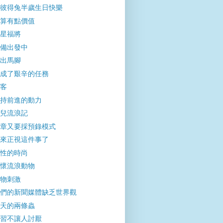
彼得兔半歲生日快樂
算有點價值
星福將
備出發中
出馬腳
成了艱辛的任務
客
持前進的動力
兒流浪記
章又要採預錄模式
來正視這件事了
性的時尚
懷流浪動物
物刺激
們的新聞媒體缺乏世界觀
天的兩條蟲
習不讓人討厭