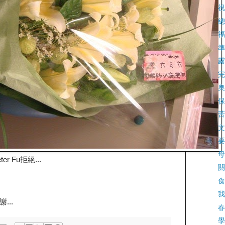
祝
總
福
準
露
完
奧
保
苦
文
要
母
 Fu拒絕...
關
食
我
..
春
學