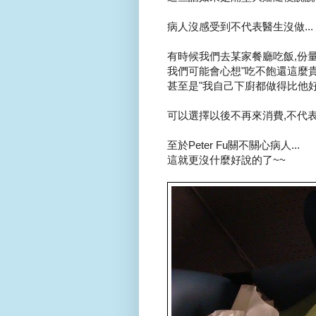
病人沒感受到不代表醫生沒做...
有時候我們去某家餐廳吃飯,份量少
我們可能會心想"吃不飽還這麼貴
甚至是"我自己下廚都做得比他好
可以選擇以後不再來消費,不代表
至於Peter Fu關不關心病人...
這就更沒什麼好說的了~~