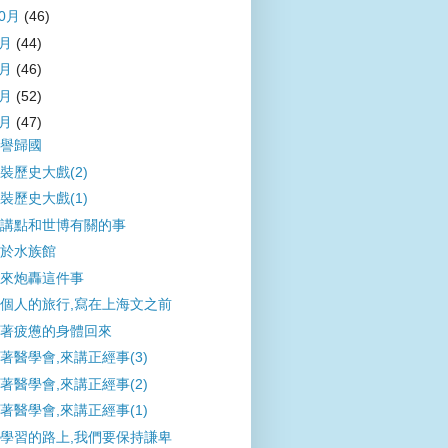
10月
(46)
9月
(44)
8月
(46)
7月
(52)
6月
(47)
譽歸國
裝歷史大戲(2)
裝歷史大戲(1)
講點和世博有關的事
於水族館
來炮轟這件事
個人的旅行,寫在上海文之前
著疲憊的身體回來
著醫學會,來講正經事(3)
著醫學會,來講正經事(2)
著醫學會,來講正經事(1)
學習的路上,我們要保持謙卑