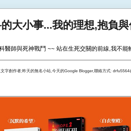
的大小事...我的理想,抱負
科醫師與死神戰鬥 ~~ 站在生死交關的前線,我不能輸
創作者;昨天的無名小站,今天的Google Blogger,聯絡方式: drfu5564