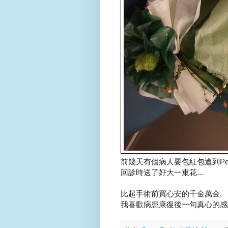
前幾天有個病人要包紅包遭到Peter
回診時送了好大一束花...
比起手術前買心安的千金萬金,
我喜歡病患康復後一句真心的感謝.