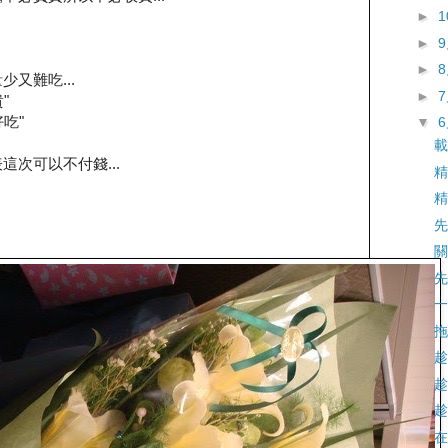
►
►
►
又難吃...
►
"
吃"
▼
載
這次可以不付錢...
精
精
先
關
先
一
拖
趁
趁
趁
在