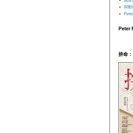
與動
Pet
Pete
拚命：