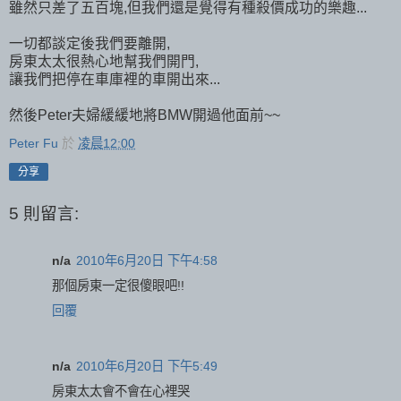
雖然只差了五百塊,但我們還是覺得有種殺價成功的樂趣...
一切都談定後我們要離開,
房東太太很熱心地幫我們開門,
讓我們把停在車庫裡的車開出來...
然後Peter夫婦緩緩地將BMW開過他面前~~
Peter Fu
於
凌晨12:00
分享
5 則留言:
n/a
2010年6月20日 下午4:58
那個房東一定很傻眼吧!!
回覆
n/a
2010年6月20日 下午5:49
房東太太會不會在心裡哭