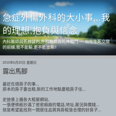
急症外傷外科的大小事...我
的理想,抱負與信念
內科醫師與死神談判,外科醫師與死神戰鬥 ~~ 站在生死交關
的前線,我不能輸,更不能放棄!!
2010年6月20日 星期日
露出馬腳
最近在煩房子的事...
原本的房子要出租,新的工作地點要租房子住...
史迪普上遍各大租屋網站,
一張便條紙抄滿了密密麻麻的電話,地址,屋況與價錢...
就是希望能找到一間居住品質與房租皆合理的好房子...